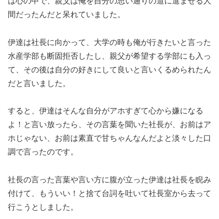
は心の中で、親父は俺を自分の思い通りの道に進ませる人
間だったんだと呆れていました。
伊達は社長に向かって、大学の時も俺が行きたいと言った
水産学部も断固拒否したし、親父が希望する学部にも入っ
て、その後は自分の好きにして良いと言いくるめられたん
だと言いました。
すると、伊達はそんな自分がアホすぎて心から嫌になる
よ！と言い放ったら、その言葉を聞いた社長が、お前はア
ホじゃない、お前は素直で甘ちゃんなんだよと淡々した口
調で言ったのです。
社長の言った言葉や言い方に腹が立った伊達は社長を睨み
付けて、もういい！と捨て台詞を吐いて社長室から去って
行こうとしました。