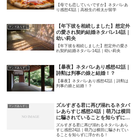
【母でも恋していいですか】ネタバレあ
り感想43話｜高校生の裕太が留学
【年下彼を相続しました】想定外
マンガあらすじ
の愛され契約結婚ネタバレ14話｜
幼い莉央
【年下彼を相続しました】想定外の愛さ
れ契約結婚ネタバレ14話｜幼い莉央
【暴夜】ネタバレあり感想42話｜
マンガあらすじ
詩勲は判事の娘と結婚！？
【暴夜】ネタバレあり感想42話｜詩勲は
判事の娘と結婚！？
ズルすぎる君に再び溺れるネタバ
マンガあらすじ
レあらすじ感想24話｜萌乃は横田
に騙されていることを知らずに浮
かれる！
ズルすぎる君に再び溺れるネタバレあら
すじ感想24話｜萌乃は横田に騙されてい
ることを知らずに浮かれる！