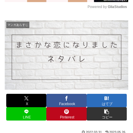
Powered by 
GliaStudios
M
u
マンガあらすじ
t
e
X
Facebook
はてブ
LINE
Pinterest
コピー
2022.03.31
2023.05.26