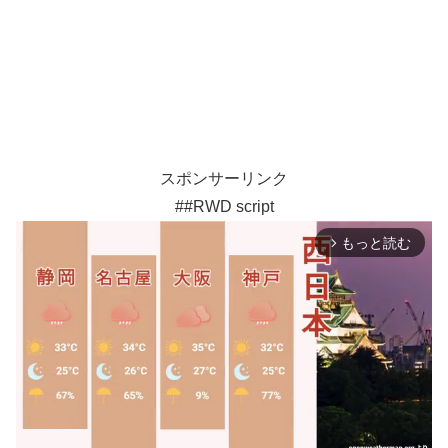
スポンサーリンク
##RWD script
もっと読む
arrow_forward_ios