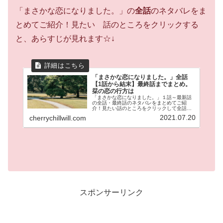
「まさかな恋になりました。」の
全話
のネタバレをま
とめてご紹介！見たい 話のところをクリックする
と、あらすじが見れます☆↓
「まさかな恋になりました。」全話
【1話から結末】最終話までまとめ。
栞の恋の行方は
「まさかな恋になりました。」１話～最新話
の全話・最終話のネタバレをまとめてご紹
介！見たい話のところをクリックして全話の
あらすじが見れます。冴えない岩井栞（３
2021.07.20
cherrychillwill.com
５）の隣に引っ越してきた伊達。なぜか栞に
は魚男に見えてしまう。が時々イケメン
に！？これまでの冴えない日常が激変する！
ラブコメの鬼才邑咲奇先生の人気作品です！
スポンサーリンク