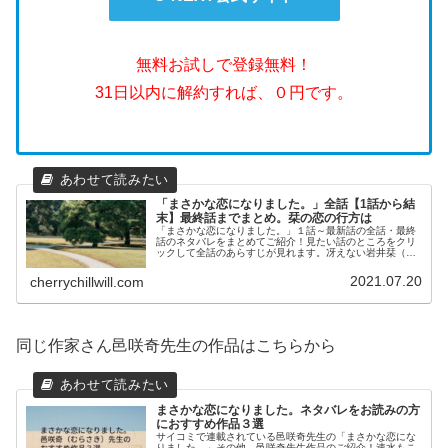
無料お試しで登録無料！
31日以内に解約すれば、０円です。
「まさかな恋になりました。」全話【1話から結
末】最終話までまとめ。栞の恋の行方は
「まさかな恋になりました。」１話～最新話の全話・最終
話のネタバレをまとめてご紹介！見たい話のところをクリ
ックして全話のあらすじが見れます。冴えない岩井栞（３
５）の隣に引っ越してきた伊達。なぜか栞には魚男に見え
てしまう。が時々イケメンに！？これまでの冴えない日常
2021.07.20
cherrychillwill.com
が激変する！ラブコメの鬼才邑咲奇先生の人気作品です！
同じ作家さん邑咲奇先生の作品はこちらから
まさかな恋になりました。ネタバレをお読みの方
におすすめ作品３選
サイコミで連載されている邑咲奇先生の「まさかな恋にな
りました。」その他、邑咲奇先生作品のご紹介！速水もこ