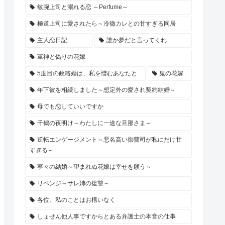
敏腕上司と溺れる恋 ～Perfume～
極道上司に愛されたら～冷徹カレとの甘すぎる同居
主人恋日記
誰か夢だと言ってくれ
軍神と偽りの花嫁
5度目の政略婚は、私を憎むあなたと
鬼の花嫁
年下彼を相続しました～想定外の愛され契約結婚～
母でも恋していいですか
千鶴の夜明け～わたしに一途な旦那さま～
逆転エンゲージメント～悪名高い御曹司が私にだけ甘
すぎる～
寧々の結婚～望まれぬ花嫁は幸せを願う～
リベンジ～サレ姉の復讐～
各位、私のことはお構いなく
しょせん他人事ですからとある弁護士の本音の仕事