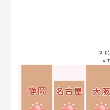
スポ
##R