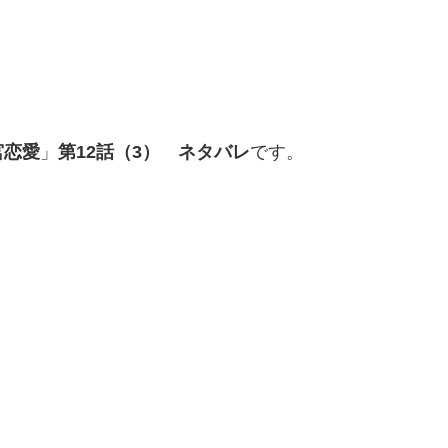
宮恋愛
」
第12話（3）
ネタバレ
です。