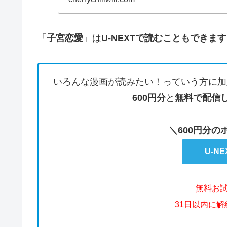
「
子宮恋愛
」は
U-NEXTで読むこともできま
いろんな漫画が読みたい！っていう方に加
600円分
と
無料で配信
＼600円分
U-N
無料お
31日以内に