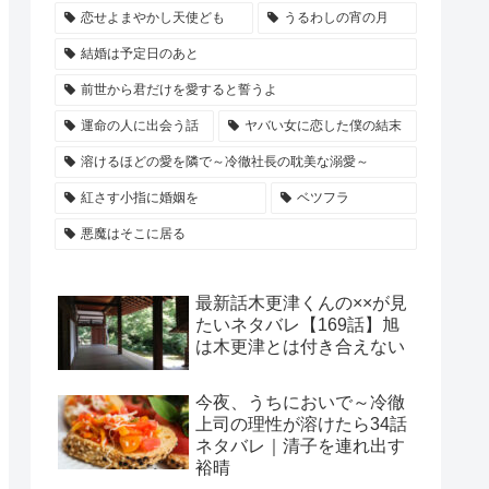
恋せよまやかし天使ども
うるわしの宵の月
結婚は予定日のあと
前世から君だけを愛すると誓うよ
運命の人に出会う話
ヤバい女に恋した僕の結末
溶けるほどの愛を隣で～冷徹社長の耽美な溺愛～
紅さす小指に婚姻を
ベツフラ
悪魔はそこに居る
最新話木更津くんの××が見
たいネタバレ【169話】旭
は木更津とは付き合えない
今夜、うちにおいで～冷徹
上司の理性が溶けたら34話
ネタバレ｜清子を連れ出す
裕晴