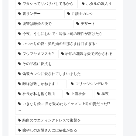
ワタシってサバサバしてるから
ホタルの嫁入り
裏サンデー
弁護士カレシ
復讐は離婚の後で
デザート
今夜、うちにおいで～冷徹上司の理性が溶けたら
いつわりの愛～契約婚の旦那さまは甘すぎる～
フウフヤメマスカ?
岩肌の花嫁は愛で溶かされる
その品格に反抗を
偽装カレシに愛されてしまいました
離縁は致しかねます！
マリッジシンデレラ
社長が私を抱く理由
上流社会
暴夜
いきなり婚～ 目が覚めたらイケメン上司の妻だった!?
～
純白のウエディングドレスで復讐を
癒やしのお隣さんには秘密がある