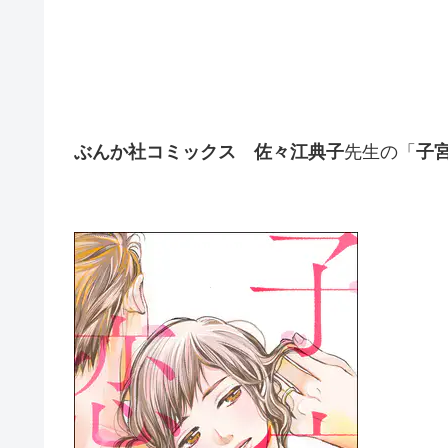
ぶんか社コミックス
佐々江典子
先生の「
子