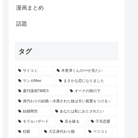
漫画まとめ
話題
タグ
サイコミ
木更津くんの××が見たい
マンガMee
まさかな恋になりました
週刊漫画TIMES
オークの樹の下
身代わりの結婚～冷遇された妹は甘い寵愛をうける～
結婚商売
あなたは私におとされたい
モラルハザード
瓜を破る
子宮恋愛
狂眼
大正身代わり婚
ベツコミ