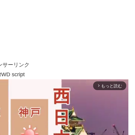
ンサーリンク
WD script
もっと読む
arrow_forward_ios