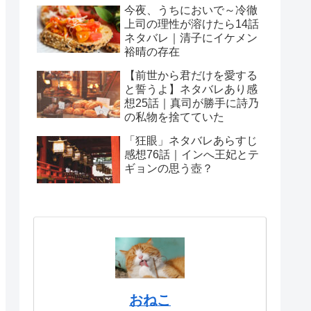
今夜、うちにおいで～冷徹
上司の理性が溶けたら14話
ネタバレ｜清子にイケメン
裕晴の存在
【前世から君だけを愛する
と誓うよ】ネタバレあり感
想25話｜真司が勝手に詩乃
の私物を捨てていた
「狂眼」ネタバレあらすじ
感想76話｜インへ王妃とテ
ギョンの思う壺？
おねこ