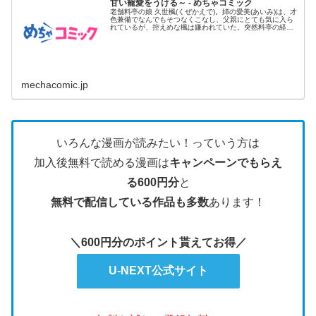
甘い寵愛をうける～ - めちゃコミック
老舗料亭の娘 久世楓(くぜかえで)。姉の愛美(あいみ)は、才
色兼備でなんでもそつなくこなし、父親にとても気に入ら
れているが、控えめな楓は嫌われていた。突然料亭の経営
が傾いてし...
mechacomic.jp
いろんな漫画が読みたい！っていう方は
加入後無料で読める漫画は
キャンペーンでもらえ
る600円分
と
無料で配信している作品も多数
あります！
＼600円分のポイント貰えてお得／
U-NEXT公式サイト