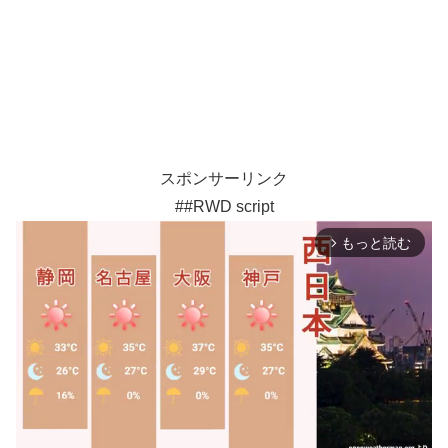
スポンサーリンク
##RWD script
もっと読む
arrow_forward_ios