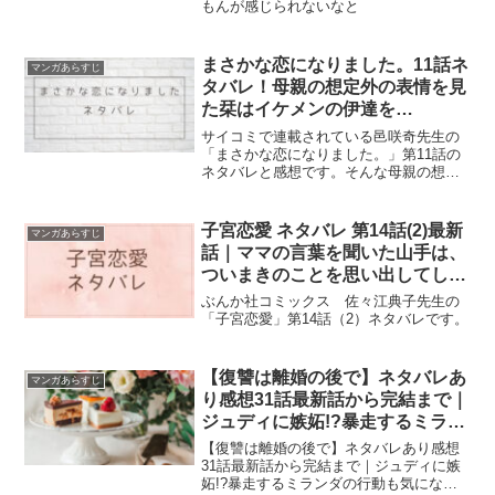
もんが感じられないなと
まさかな恋になりました。11話ネ
マンガあらすじ
タバレ！母親の想定外の表情を見
た栞はイケメンの伊達を…
サイコミで連載されている邑咲奇先生の
「まさかな恋になりました。」第11話の
ネタバレと感想です。そんな母親の想定
外の表情を見た栞は何故、イケメンの伊
達を見て母親がビックリしないのかが気
になってしまうのだった。栞はまさか母
子宮恋愛 ネタバレ 第14話(2)最新
マンガあらすじ
親にも伊達が魚に見えているのかとドキ
話｜ママの言葉を聞いた山手は、
ドキしてしまうのでした。
ついまきのことを思い出してしま
い
ぶんか社コミックス 佐々江典子先生の
「子宮恋愛」第14話（2）ネタバレです。
【復讐は離婚の後で】ネタバレあ
マンガあらすじ
り感想31話最新話から完結まで｜
ジュディに嫉妬!?暴走するミラン
ダの行動も気になるポイントです
【復讐は離婚の後で】ネタバレあり感想
31話最新話から完結まで｜ジュディに嫉
妬!?暴走するミランダの行動も気になる