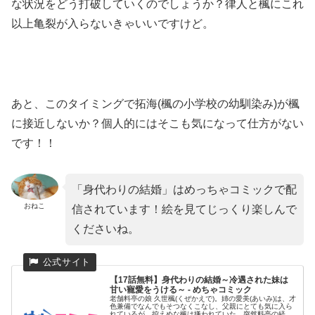
な状況をどう打破していくのでしょうか？律人と楓にこれ
以上亀裂が入らないきゃいいですけど。
あと、このタイミングで拓海(楓の小学校の幼馴染み)が楓
に接近しないか？個人的にはそこも気になって仕方がない
です！！
「身代わりの結婚」はめっちゃコミックで配
おねこ
信されています！絵を見てじっくり楽しんで
くださいね。
【17話無料】身代わりの結婚～冷遇された妹は
甘い寵愛をうける～ - めちゃコミック
老舗料亭の娘 久世楓(くぜかえで)。姉の愛美(あいみ)は、才
色兼備でなんでもそつなくこなし、父親にとても気に入ら
れているが、控えめな楓は嫌われていた。突然料亭の経営