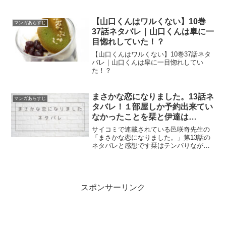
ポイントです
【山口くんはワルくない】10巻
マンガあらすじ
37話ネタバレ｜山口くんは皐に一
目惚れしていた！？
【山口くんはワルくない】10巻37話ネタ
バレ｜山口くんは皐に一目惚れしてい
た！？
まさかな恋になりました。13話ネ
マンガあらすじ
タバレ！１部屋しか予約出来てい
なかったことを栞と伊達は…
サイコミで連載されている邑咲奇先生の
「まさかな恋になりました。」第13話の
ネタバレと感想です栞はテンパりながら
も伊達が良いなら自分は一緒の部屋でも
大丈夫だと伝えたのでした。伊達も以前
栞の家に泊めてもらったことがあるから
自分は全然平気だと言ったのです。
スポンサーリンク