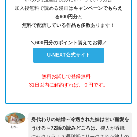
加入後無料で読める漫画は
キャンペーンでもらえ
る600円分
と
無料で配信している作品も多数
あります！
＼600円分のポイント貰えてお得／
U-NEXT公式サイト
無料お試しで登録無料！
31日以内に解約すれば、０円です。
身代わりの結婚～冷遇された妹は甘い寵愛を
おねこ
うける～72話の読みどころは、
律人が香織
にセクハラ！？週刊紙にリークされた律人の