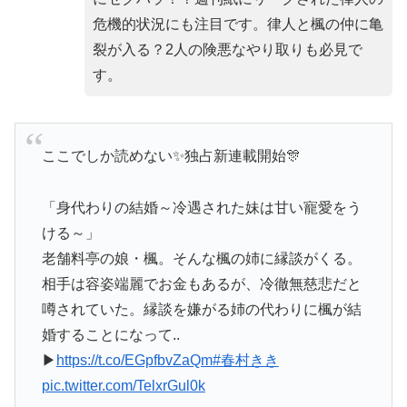
危機的状況にも注目です。律人と楓の仲に亀
裂が入る？2人の険悪なやり取りも必見で
す。
ここでしか読めない✨独占新連載開始🎊
「身代わりの結婚～冷遇された妹は甘い寵愛をう
ける～」
老舗料亭の娘・楓。そんな楓の姉に縁談がくる。
相手は容姿端麗でお金もあるが、冷徹無慈悲だと
噂されていた。縁談を嫌がる姉の代わりに楓が結
婚することになって..
▶
https://t.co/EGpfbvZaQm
#春村きき
pic.twitter.com/TelxrGul0k