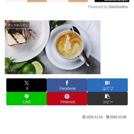
Powered by 
GliaStudios
M
u
マンガあらすじ
t
e
X
Facebook
はてブ
LINE
Pinterest
コピー
2024.11.24
2024.12.08