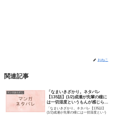
おねこ
関連記事
「なまいきざかり。ネタバレ
マンガあらすじ
【135話】(1/2)成瀬が先輩の瞳に
は一切湿度というもんが感じられ
ないなと
「なまいきざかり。ネタバレ【135話】
(1/2)成瀬が先輩の瞳には一切湿度という