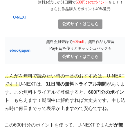
無料お試しが31日間で
600円分のポイント
ＧＥＴ！
さらに作品購入でポイント40%還元
U-NEXT
公式サイトはこちら
無料会員登録で
50%off
。無料作品も豊富
PayPayを使うとキャッシュバックも
ebookjapan
公式サイトはこちら
まんがを無料で読みたい時の一番のおすすめは、U-NEXT
です！
U-NEXTは、
31日間の無料トライアル期間
がありま
す。この無料トライアルで登録すると、
600円分のポイン
ト
もらえます！期間中に解約すれば大丈夫です。申し込
み時に何日までって表示が出ますので安心ですね。
この600円分のポイントを使って、U-NEXTでまんが
が無