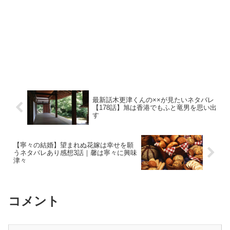
最新話木更津くんの××が見たいネタバレ
【178話】旭は香港でもふと竜男を思い出
す
【寧々の結婚】望まれぬ花嫁は幸せを願
うネタバレあり感想3話｜馨は寧々に興味
津々
コメント