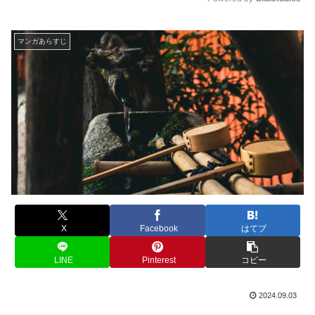
M
u
マンガあらすじ
t
e
X
Facebook
はてブ
LINE
Pinterest
コピー
2024.09.03