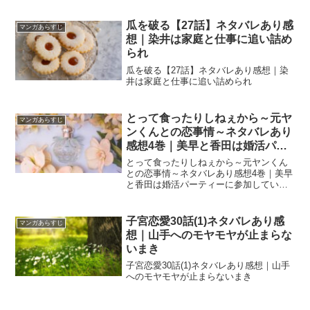
瓜を破る【27話】ネタバレあり感
マンガあらすじ
想｜染井は家庭と仕事に追い詰め
られ
瓜を破る【27話】ネタバレあり感想｜染
井は家庭と仕事に追い詰められ
とって食ったりしねぇから～元ヤ
マンガあらすじ
ンくんとの恋事情～ネタバレあり
感想4巻｜美早と香田は婚活パー
ティーに参加していた！？
とって食ったりしねぇから～元ヤンくん
との恋事情～ネタバレあり感想4巻｜美早
と香田は婚活パーティーに参加してい
た！？
子宮恋愛30話(1)ネタバレあり感
マンガあらすじ
想｜山手へのモヤモヤが止まらな
いまき
子宮恋愛30話(1)ネタバレあり感想｜山手
へのモヤモヤが止まらないまき