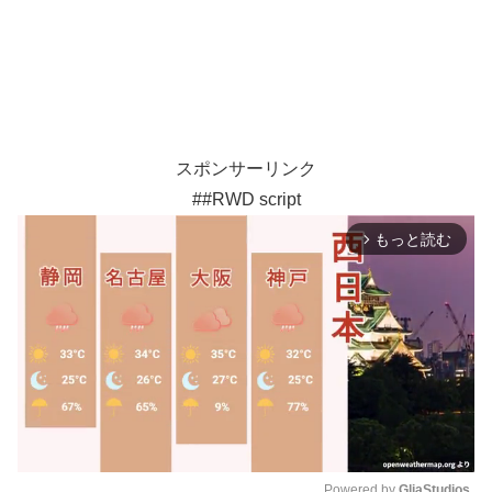
スポンサーリンク
##RWD script
もっと読む
arrow_forward_ios
Powered by 
GliaStudios