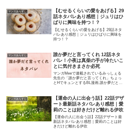
【むせるくらいの愛をあげる】29
マンガあらすじ
話ネタバレあり感想｜ジュリはひ
ばりに興味を持つ！？
【むせるくらいの愛をあげる】29話ネタ
バレあり感想｜ジュリはひばりに興味を
持つ！？
誰か夢だと言ってくれ 12話ネタ
マンガあらすじ
バレ！小夜は真柴の手が冷たいこ
とに気付きまさか必死
マンガMeeで連載されているみっしぇる
先生の「誰か夢だと言ってくれ」ちょっ
とHでキュンとするBL漫画.誰か夢だと言
ってくれ 第12話のネタバレと感想です。
【運命の人に出会う話】22話デザ
マンガあらすじ
ート最新話ネタバレあり感想｜愛
莉のことは好きだけど離れる伊吹
【運命の人に出会う話】22話デザート最
新話ネタバレあり感想｜愛莉のことは好
きだけど離れる伊吹