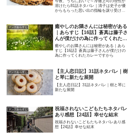
今夜、うちにおいで～冷徹上司の理性が
溶けたら81話ネタバレ｜清子は史子が優
からもらった思い出の指輪を譲り受け
る！
癒やしのお隣さんには秘密がある
マンガあらすじ
｜あらすじ【16話】蒼真は藤子さ
んが僕だけの為に作ってくれたカ
レーですから
癒やしのお隣さんには秘密がある｜あら
すじ【16話】蒼真は藤子さんが僕だけの
為に作ってくれたカレーですから
【主人恋日記】31話ネタバレ｜樹
マンガあらすじ
と琴に新たな展開
【主人恋日記】31話ネタバレ｜樹と琴に
新たな展開
祝福されないこどもたちネタバレ
マンガあらすじ
あり感想【24話】幸せな結末
祝福されないこどもたちネタバレあり感
想【24話】幸せな結末