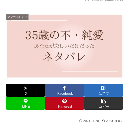
M
u
マンガあらすじ
t
e
X
Facebook
はてブ
LINE
Pinterest
コピー
2021.11.20
2023.01.06