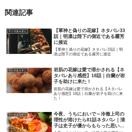
関連記事
【軍神と偽りの花嫁】ネタバレ33
マンガあらすじ
話｜明凛は陛下の側近である霧芳
に接近
【軍神と偽りの花嫁】ネタバレ33話｜明
凛は陛下の側近である霧芳に接近
岩肌の花嫁は愛で溶かされる【ネ
マンガあらすじ
タバレあり感想】18話｜白蘭が岩
子を助けに来た！
岩肌の花嫁は愛で溶かされる【ネタバレ
あり感想】18話｜白蘭が岩子を助けに来
た！
今夜、うちにおいで～冷徹上司の
マンガあらすじ
理性が溶けたら81話ネタバレ｜清
子は史子が優からもらった思い出
の指輪を譲り受ける！