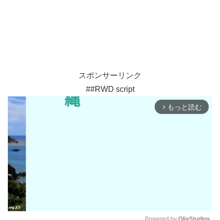
スポンサーリンク
##RWD script
もっと読む
arrow_forward_ios
Powered by 
GliaStudios