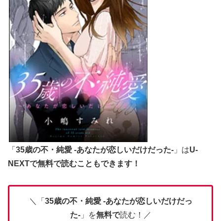
「
35歳の不・純愛 -あなたが恋しいだけだった-
」は
U-
NEXTで無料で読むこともできます！
＼「
35歳の不・純愛 -あなたが恋しいだけだっ
た-
」を
無料で
読む！／