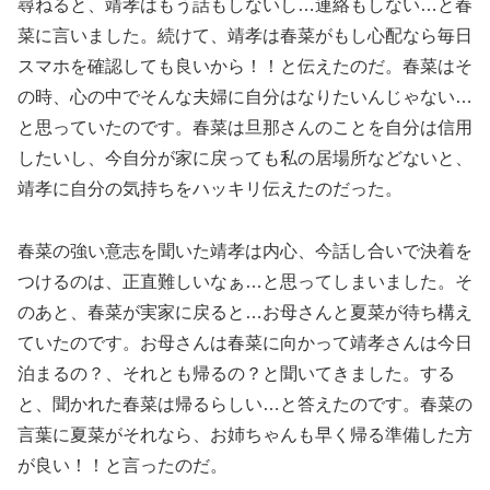
尋ねると、靖孝はもう話もしないし…連絡もしない…と春
菜に言いました。続けて、靖孝は春菜がもし心配なら毎日
スマホを確認しても良いから！！と伝えたのだ。春菜はそ
の時、心の中でそんな夫婦に自分はなりたいんじゃない…
と思っていたのです。春菜は旦那さんのことを自分は信用
したいし、今自分が家に戻っても私の居場所などないと、
靖孝に自分の気持ちをハッキリ伝えたのだった。
春菜の強い意志を聞いた靖孝は内心、今話し合いで決着を
つけるのは、正直難しいなぁ…と思ってしまいました。そ
のあと、春菜が実家に戻ると…お母さんと夏菜が待ち構え
ていたのです。お母さんは春菜に向かって靖孝さんは今日
泊まるの？、それとも帰るの？と聞いてきました。する
と、聞かれた春菜は帰るらしい…と答えたのです。春菜の
言葉に夏菜がそれなら、お姉ちゃんも早く帰る準備した方
が良い！！と言ったのだ。