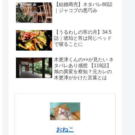
【結婚商売】ネタバレ80話
｜ジャコブの悪巧み
【うるわしの宵の月】34.5
話｜琥珀と宵は同じベッド
で寝ることに
木更津くんの××が見たい ネ
タバレあり感想 【119話】
旭の異変を察知？元カレの
木更津がかけた言葉とは
おねこ