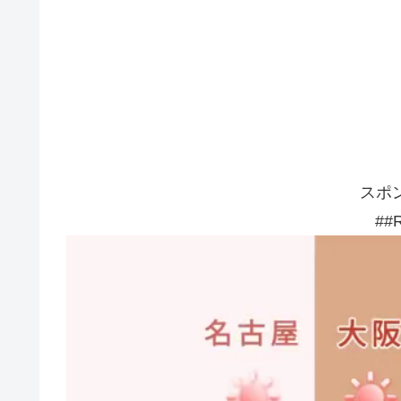
スポ
##R