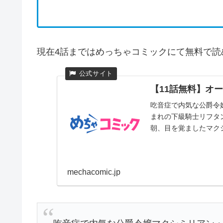
現在4話まではめっちゃコミックにて無料で読
【11話無料】オー
吃音症で内気な公爵令
まれの下級騎士リフタ
朝、目を覚ましたマクシ
mechacomic.jp