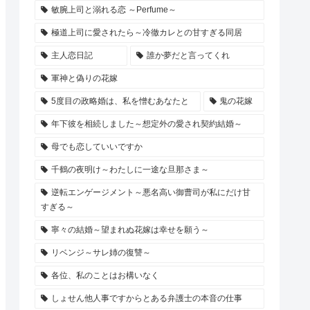
敏腕上司と溺れる恋 ～Perfume～
極道上司に愛されたら～冷徹カレとの甘すぎる同居
主人恋日記
誰か夢だと言ってくれ
軍神と偽りの花嫁
5度目の政略婚は、私を憎むあなたと
鬼の花嫁
年下彼を相続しました～想定外の愛され契約結婚～
母でも恋していいですか
千鶴の夜明け～わたしに一途な旦那さま～
逆転エンゲージメント～悪名高い御曹司が私にだけ甘
すぎる～
寧々の結婚～望まれぬ花嫁は幸せを願う～
リベンジ～サレ姉の復讐～
各位、私のことはお構いなく
しょせん他人事ですからとある弁護士の本音の仕事