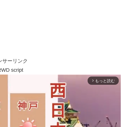
ンサーリンク
WD script
もっと読む
arrow_forward_ios