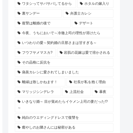
ワタシってサバサバしてるから
ホタルの嫁入り
裏サンデー
弁護士カレシ
復讐は離婚の後で
デザート
今夜、うちにおいで～冷徹上司の理性が溶けたら
いつわりの愛～契約婚の旦那さまは甘すぎる～
フウフヤメマスカ?
岩肌の花嫁は愛で溶かされる
その品格に反抗を
偽装カレシに愛されてしまいました
離縁は致しかねます！
社長が私を抱く理由
マリッジシンデレラ
上流社会
暴夜
いきなり婚～ 目が覚めたらイケメン上司の妻だった!?
～
純白のウエディングドレスで復讐を
癒やしのお隣さんには秘密がある