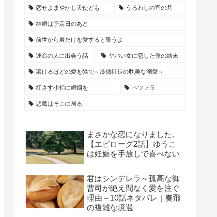
恋せよまやかし天使ども
うるわしの宵の月
結婚は予定日のあと
前世から君だけを愛すると誓うよ
運命の人に出会う話
ヤバい女に恋した僕の結末
溶けるほどの愛を隣で～冷徹社長の耽美な溺愛～
紅さす小指に婚姻を
ベツフラ
悪魔はそこに居る
まさかな恋になりました。
【エピローグ2話】ゆうこ
は妊娠を手放しで喜べない
君はシンデレラ～孤高な御
曹司が絶え間なく愛を注ぐ
理由～10話ネタバレ｜奏飛
の複雑な境遇