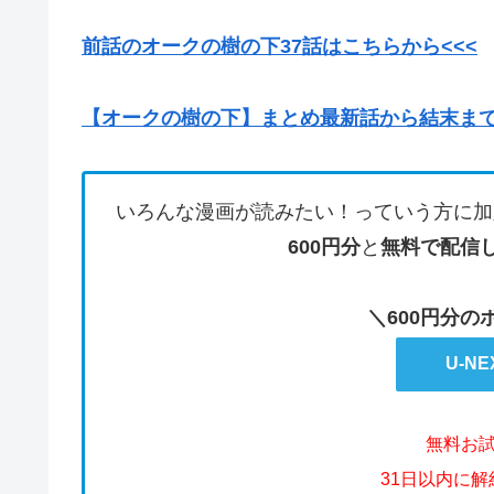
前話のオークの樹の下37話はこちらから<<<
【オークの樹の下】まとめ最新話から結末ま
いろんな漫画が読みたい！っていう方に加
600円分
と
無料で配信
＼600円分
U-N
無料お
31日以内に