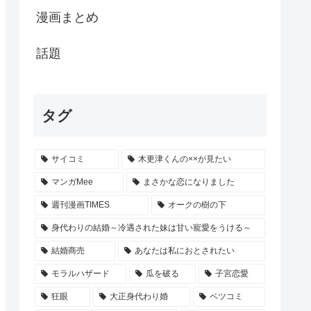
漫画まとめ
話題
タグ
サイコミ
木更津くんの××が見たい
マンガMee
まさかな恋になりました
週刊漫画TIMES
オークの樹の下
身代わりの結婚～冷遇された妹は甘い寵愛をうける～
結婚商売
あなたは私におとされたい
モラルハザード
瓜を破る
子宮恋愛
狂眼
大正身代わり婚
ベツコミ