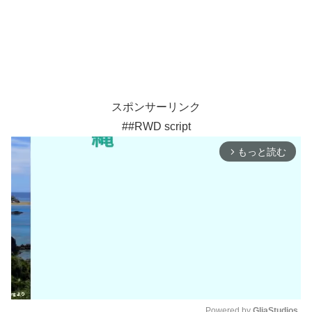
スポンサーリンク
##RWD script
もっと読む
arrow_forward_ios
Powered by 
GliaStudios