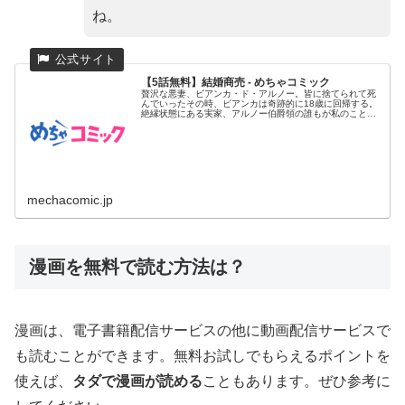
ね。
【5話無料】結婚商売 - めちゃコミック
贅沢な悪妻、ビアンカ・ド・アルノー。皆に捨てられて死
んでいったその時、ビアンカは奇跡的に18歳に回帰する。
絶縁状態にある実家、アルノー伯爵領の誰もが私のことを
好きではなかった...
mechacomic.jp
漫画を無料で読む方法は？
漫画は、電子書籍配信サービスの他に動画配信サービスで
も読むことができます。無料お試しでもらえるポイントを
使えば、
タダで漫画が読める
こともあります。ぜひ参考に