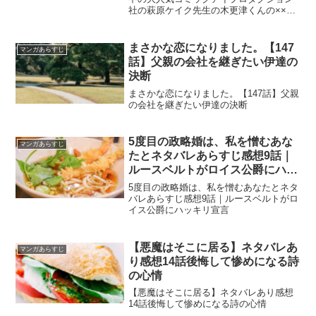
社の萩原ケイク先生の木更津くんの××が
見たいネタバレ番外編【226話】旭を溺愛
する竜男の異変
まさかな恋になりました。【147
マンガあらすじ
話】父親の会社を継ぎたい伊達の
決断
まさかな恋になりました。【147話】父親
の会社を継ぎたい伊達の決断
5度目の政略婚は、私を憎むあな
マンガあらすじ
たとネタバレあらすじ感想9話｜
ルースベルトがロイス公爵にハッ
キリ宣言
5度目の政略婚は、私を憎むあなたとネタ
バレあらすじ感想9話｜ルースベルトがロ
イス公爵にハッキリ宣言
【悪魔はそこに居る】ネタバレあ
マンガあらすじ
り感想14話後悔して惨めになる詩
の心情
【悪魔はそこに居る】ネタバレあり感想
14話後悔して惨めになる詩の心情