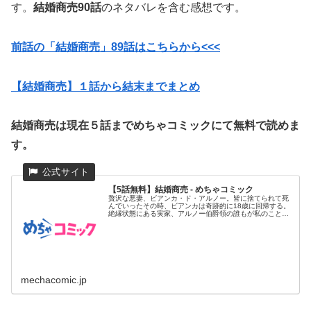
す。
結婚商売90話
のネタバレを含む感想です。
前話の「結婚商売」89
話はこちらから<<<
【結婚商売】１話から結末までまとめ
結婚商売は現在５話までめちゃコミックにて無料で読めま
す。
【5話無料】結婚商売 - めちゃコミック
贅沢な悪妻、ビアンカ・ド・アルノー。皆に捨てられて死
んでいったその時、ビアンカは奇跡的に18歳に回帰する。
絶縁状態にある実家、アルノー伯爵領の誰もが私のことを
好きではなかった...
mechacomic.jp