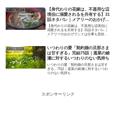
【身代わりの花嫁は、不器用な辺
マンガあらすじ
境伯に溺愛されるを共有する】31
話ネタバレ｜メアリーのおかげで
シドは仕事も意欲的になる！
【身代わりの花嫁は、不器用な辺境伯に
溺愛されるを共有する】31話ネタバレ｜
メアリーのおかげでシドは仕事も意欲的
になる！
いつわりの愛「契約婚の旦那さま
マンガあらすじ
は甘すぎる」完結75話｜遥菜の綾
瀬に対するいつわりのない気持ち
いつわりの愛「契約婚の旦那さまは甘す
ぎる」75話｜遥菜の綾瀬に対するいつわ
りのない気持ち
スポンサーリンク