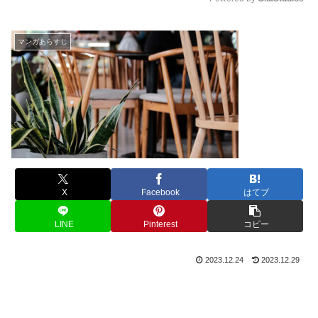
M
u
マンガあらすじ
t
e
X
Facebook
はてブ
LINE
Pinterest
コピー
2023.12.24
2023.12.29