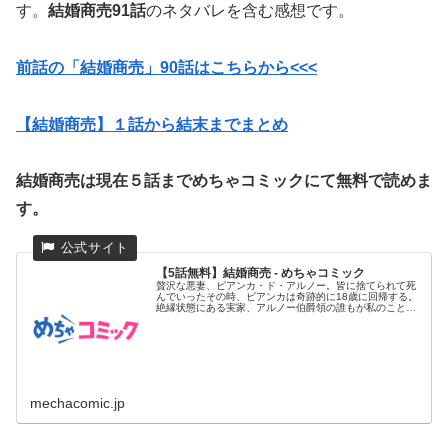
す。
結婚商売91話
のネタバレを含む感想です。
前話の「結婚商売」90
話はこちらから<<<
【結婚商売】１話から結末までまとめ
結婚商売は現在５話までめちゃコミックにて無料で読めま
す。
【5話無料】結婚商売 - めちゃコミック
贅沢な悪妻、ビアンカ・ド・アルノー。皆に捨てられて死
んでいったその時、ビアンカは奇跡的に18歳に回帰する。
絶縁状態にある実家、アルノー伯爵領の誰もが私のことを
好きではなかった...
mechacomic.jp