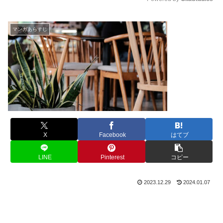
M
u
マンガあらすじ
t
e
X
Facebook
はてブ
LINE
Pinterest
コピー
2023.12.29
2024.01.07