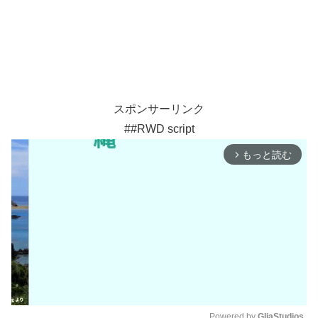
スポンサーリンク
##RWD script
もっと読む
arrow_forward_ios
Powered by 
GliaStudios