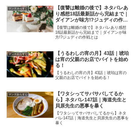
【復讐は離婚の後で】ネタバレあ
マンガあらすじ
り感想18話最新話から完結まで｜
ダイアンが味方!?ジュディの作戦
とは
【復讐は離婚の後で】ネタバレあり感想
18話最新話から完結まで｜ダイアンが味
方!?ジュディの作戦とは
【うるわしの宵の月】43話｜琥珀
マンガあらすじ
は宵の父親のお店でバイトを始め
る！
【うるわしの宵の月】43話｜琥珀は宵の
父親のお店でバイトを始める！
【ワタシってサバサバしてるか
マンガあらすじ
ら】ネタバレ147話｜海道先生と
貝原先生の悪事を暴く
【ワタシってサバサバしてるから】ネタ
バレ147話｜海道先生と貝原先生の悪事を
暴く