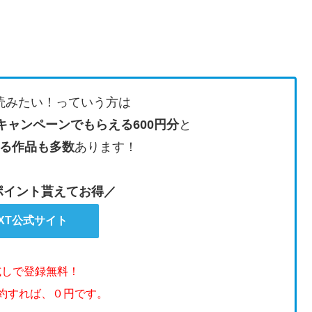
読みたい！っていう方は
キャンペーンでもらえる600円分
と
る作品も多数
あります！
のポイント貰えてお得／
EXT公式サイト
試しで登録無料！
解約すれば、０円です。