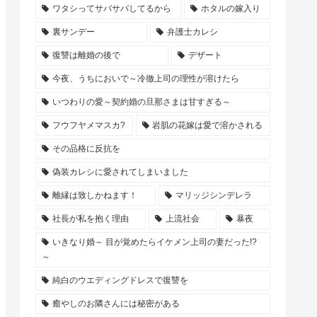
ワタシってサバサバしてるから
ホタルの嫁入り
裏サンデー
弁護士カレシ
復讐は離婚の後で
デザート
今夜、うちにおいで～冷徹上司の理性が溶けたら
いつわりの愛～契約婚の旦那さまは甘すぎる～
フウフヤメマスカ?
岩肌の花嫁は愛で溶かされる
その品格に反抗を
偽装カレシに愛されてしまいました
離縁は致しかねます！
マリッジシンデレラ
社長が私を抱く理由
上流社会
暴夜
いきなり婚～ 目が覚めたらイケメン上司の妻だった!?
～
純白のウエディングドレスで復讐を
癒やしのお隣さんには秘密がある