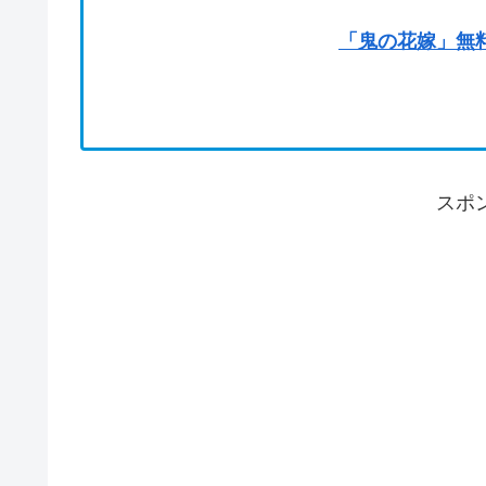
「鬼の花嫁」無
スポ