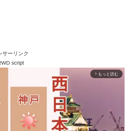
ンサーリンク
WD script
もっと読む
arrow_forward_ios