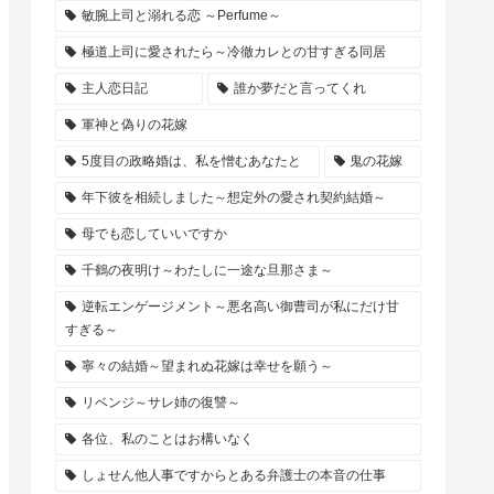
敏腕上司と溺れる恋 ～Perfume～
極道上司に愛されたら～冷徹カレとの甘すぎる同居
主人恋日記
誰か夢だと言ってくれ
軍神と偽りの花嫁
5度目の政略婚は、私を憎むあなたと
鬼の花嫁
年下彼を相続しました～想定外の愛され契約結婚～
母でも恋していいですか
千鶴の夜明け～わたしに一途な旦那さま～
逆転エンゲージメント～悪名高い御曹司が私にだけ甘
すぎる～
寧々の結婚～望まれぬ花嫁は幸せを願う～
リベンジ～サレ姉の復讐～
各位、私のことはお構いなく
しょせん他人事ですからとある弁護士の本音の仕事