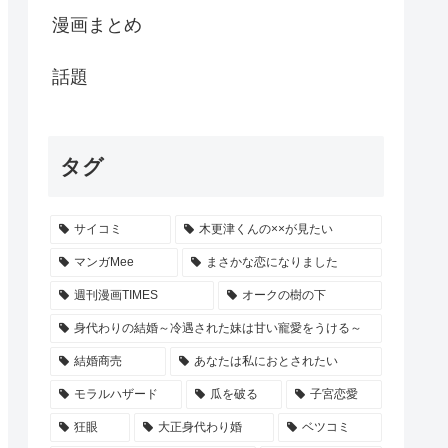
漫画まとめ
話題
タグ
サイコミ
木更津くんの××が見たい
マンガMee
まさかな恋になりました
週刊漫画TIMES
オークの樹の下
身代わりの結婚～冷遇された妹は甘い寵愛をうける～
結婚商売
あなたは私におとされたい
モラルハザード
瓜を破る
子宮恋愛
狂眼
大正身代わり婚
ベツコミ