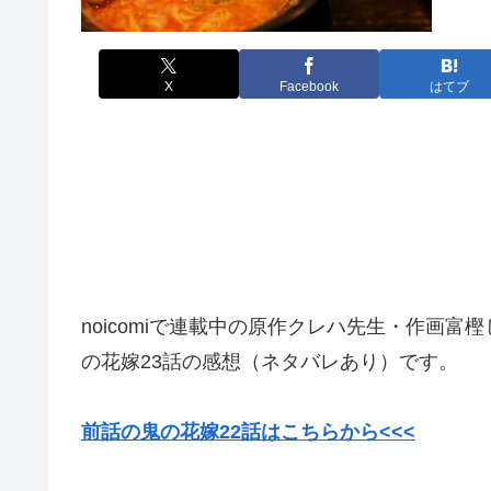
X
Facebook
はてブ
noicomiで連載中の原作クレハ先生・作画富樫じゅ
の花嫁23話の感想（ネタバレあり）です。
前話の鬼の花嫁22話はこちらから<<<