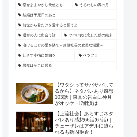
恋せよまやかし天使ども
うるわしの宵の月
結婚は予定日のあと
前世から君だけを愛すると誓うよ
運命の人に出会う話
ヤバい女に恋した僕の結末
溶けるほどの愛を隣で～冷徹社長の耽美な溺愛～
紅さす小指に婚姻を
ベツフラ
悪魔はそこに居る
【ワタシってサバサバして
るから】ネタバレあり感想
103話｜東堂の告白に神月
がオッケー!?網浜は
【上流社会】あらすじネタ
バレあり感想66話(67話)｜
チェーザレはアデルに迫ら
れるも断固拒否！