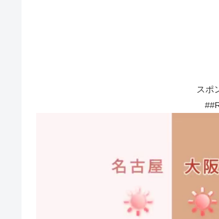
スポ
##R