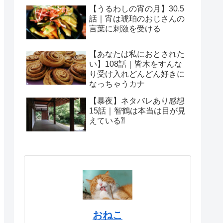
【うるわしの宵の月】30.5
話｜宵は琥珀のおじさんの
言葉に刺激を受ける
【あなたは私におとされた
い】108話｜皆木をすんな
り受け入れどんどん好きに
なっちゃうカナ
【暴夜】ネタバレあり感想
15話｜智鶴は本当は目が見
えている⁈
おねこ