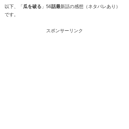
以下、「
瓜を破る
」56
話最
新話の感想（ネタバレあり）
です。
スポンサーリンク