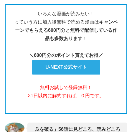
いろんな漫画が読みたい！
っていう方に加入後無料で読める漫画は
キャンペ
ーンでもらえる600円分
と
無料で配信している作
品も多数
あります！
＼600円分のポイント貰えてお得／
U-NEXT公式サイト
無料お試しで登録無料！
31日以内に解約すれば、０円です。
「瓜を破る」56話に見どころ、読みどころ