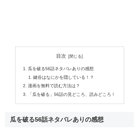
目次
瓜を破る56話ネタバレありの感想
鍵谷はなにかを隠している！？
漫画を無料で読む方法は？
「瓜を破る」56話の見どころ、読みどころ！
瓜を破る56話ネタバレありの感想