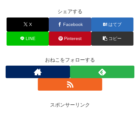
シェアする
X
Facebook
はてブ
LINE
Pinterest
コピー
おねこをフォローする
スポンサーリンク