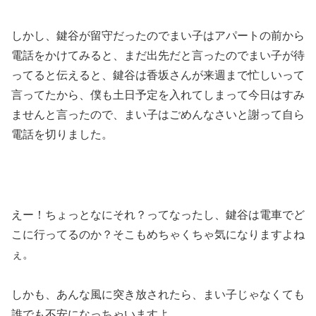
しかし、鍵谷が留守だったのでまい子はアパートの前から
電話をかけてみると、まだ出先だと言ったのでまい子が待
ってると伝えると、鍵谷は香坂さんが来週まで忙しいって
言ってたから、僕も土日予定を入れてしまって今日はすみ
ませんと言ったので、まい子はごめんなさいと謝って自ら
電話を切りました。
えー！ちょっとなにそれ？ってなったし、鍵谷は電車でど
こに行ってるのか？そこもめちゃくちゃ気になりますよね
ぇ。
しかも、あんな風に突き放されたら、まい子じゃなくても
誰でも不安になっちゃいますよ。