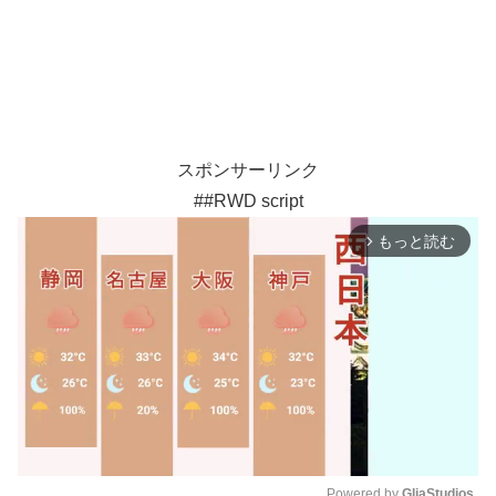
スポンサーリンク
##RWD script
もっと読む
arrow_forward_ios
Powered by 
GliaStudios