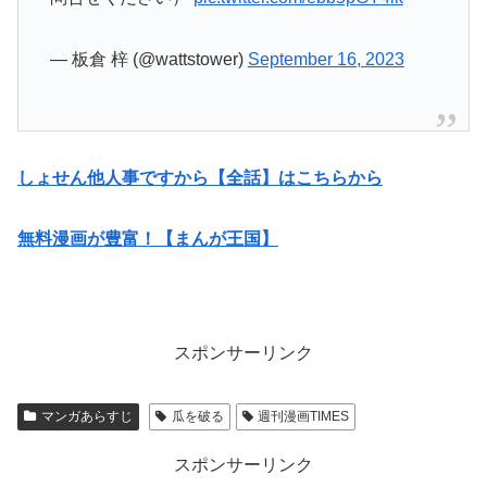
— 板倉 梓 (@wattstower)
September 16, 2023
しょせん他人事ですから【全話】はこちらから
無料漫画が豊富！【まんが王国】
スポンサーリンク
マンガあらすじ
瓜を破る
週刊漫画TIMES
スポンサーリンク