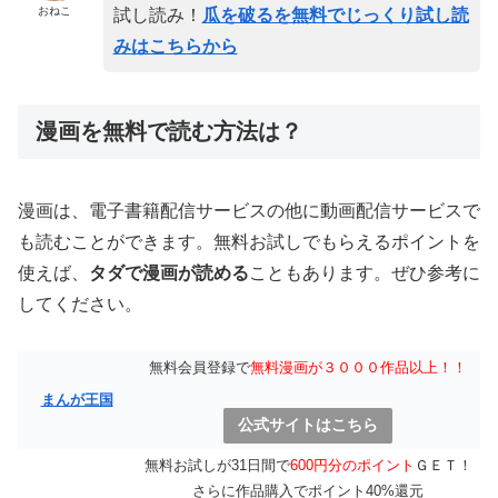
おねこ
試し読み！
瓜を破るを無料でじっくり試し読
みはこちらから
漫画を無料で読む方法は？
漫画は、電子書籍配信サービスの他に動画配信サービスで
も読むことができます。無料お試しでもらえるポイントを
使えば、
タダで漫画が読める
こともあります。ぜひ参考に
してください。
無料会員登録で
無料漫画が３０００作品以上！！
まんが王国
公式サイトはこちら
無料お試しが31日間で
600円分のポイント
ＧＥＴ！
さらに作品購入でポイント40%還元