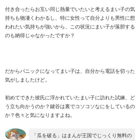
付き合ったらお互い同じ熱量でいたいと考えるまい子の気
持ちも物凄くわかるし、特に女性って自分よりも男性に想
われたい気持ちが強いから、この状況にまい子が落胆する
のも納得じゃなかったですか？
だからパニックになってまい子は、自分から電話を切った
気がしましたけど。
初めてできた彼氏に浮かれていたまい子に訪れた試練、ど
う立ち向かうのか？鍵谷は裏でコソコソなにをしているの
か？色々と気になりますよね。
「瓜を破る」はまんが王国でじっくり無料の