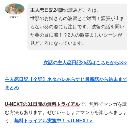
主人恋日記24
話
の読みどころは、
おねこ
世那のお姉さんの波留とご対面！緊張が止ま
らない葵の姿にも注目です。波留の話を聞い
た葵の目に涙！？2人の微笑ましいシーンが
見どころになっています。
次話の主人恋日記25話はこちらから>>>
主人恋日記【全話】ネタバレあらすじ最新話から結末まで
まとめ
U-NEXTの31日間の無料トライアル
で、無料でマンガを読
む方法もあります。ぜひいっしょにマンガを楽しみましょ
う。
無料トライアル実施中！＜U-NEXT＞