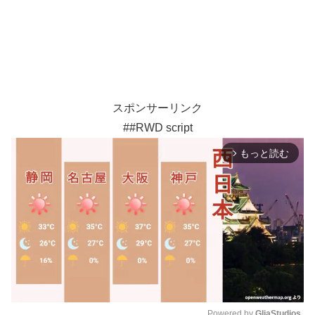
スポンサーリンク
##RWD script
もっと読む
arrow_forward_ios
Powered by 
GliaStudios