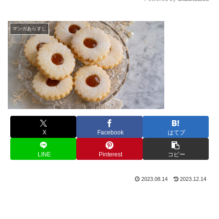
M
u
マンガあらすじ
t
e
X
Facebook
はてブ
LINE
Pinterest
コピー
2023.08.14
2023.12.14