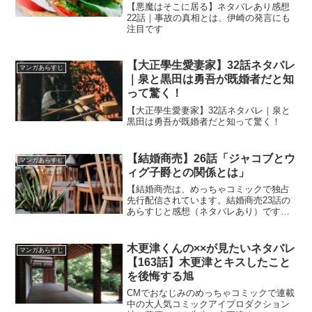
【悪魔はそこに居る】ネタバレあり感想
22話｜事故の真相とは、伊崎の発言にも
注目です
【大正學生愛妻家】32話ネタバレ
マンガあらすじ
｜泉と黒田は勇吾が既婚者だと知
って驚く！
【大正學生愛妻家】32話ネタバレ｜泉と
黒田は勇吾が既婚者だと知って驚く！
【結婚商売】26話「ジャコブとウ
マンガあらすじ
ィグ子爵との関係とは」
【結婚商売は、めっちゃコミックで独占
先行配信されています。結婚商売23話の
あらすじと感想（ネタバレあり）です。
現在５話までめっちゃコミックにて無料
で読めます。【結婚商売】26話「ジャコ
ブとウィグ子爵との関係とは」
木更津くんの××が見たいネタバレ
マンガあらすじ
【163話】木更津とキスしたこと
を後悔する旭
CMでおなじみのめっちゃコミックで連載
中の大人気コミックアイプロダクション