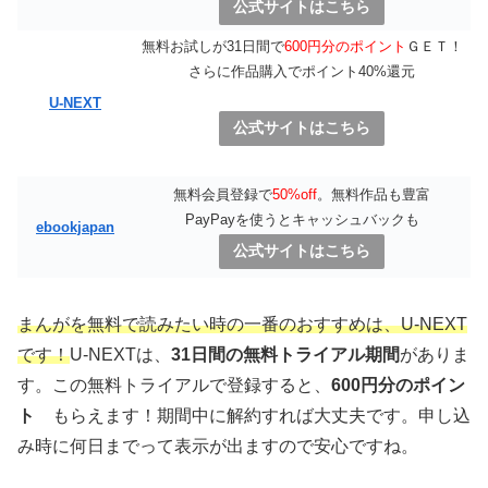
公式サイトはこちら
無料お試しが31日間で
600円分のポイント
ＧＥＴ！
さらに作品購入でポイント40%還元
U-NEXT
公式サイトはこちら
無料会員登録で
50%off
。無料作品も豊富
PayPayを使うとキャッシュバックも
ebookjapan
公式サイトはこちら
まんがを無料で読みたい時の一番のおすすめは、U-NEXT
です！
U-NEXTは、
31日間の無料トライアル期間
がありま
す。この無料トライアルで登録すると、
600円分のポイン
ト
もらえます！期間中に解約すれば大丈夫です。申し込
み時に何日までって表示が出ますので安心ですね。