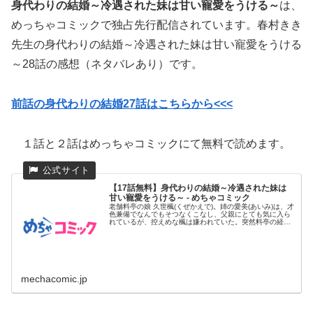
身代わりの結婚～冷遇された妹は甘い寵愛をうける～
は、
めっちゃコミックで独占先行配信されています。春村きき
先生の身代わりの結婚～冷遇された妹は甘い寵愛をうける
～28話の感想（ネタバレあり）です。
前話の身代わりの結婚27話はこちらから<<<
１話と２話はめっちゃコミックにて無料で読めます。
【17話無料】身代わりの結婚～冷遇された妹は
甘い寵愛をうける～ - めちゃコミック
老舗料亭の娘 久世楓(くぜかえで)。姉の愛美(あいみ)は、才
色兼備でなんでもそつなくこなし、父親にとても気に入ら
れているが、控えめな楓は嫌われていた。突然料亭の経営
が傾いてし...
mechacomic.jp