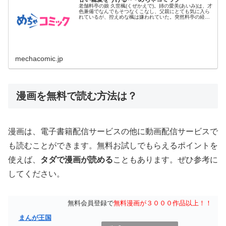
老舗料亭の娘 久世楓(くぜかえで)。姉の愛美(あいみ)は、才
色兼備でなんでもそつなくこなし、父親にとても気に入ら
れているが、控えめな楓は嫌われていた。突然料亭の経営
が傾いてし...
mechacomic.jp
漫画を無料で読む方法は？
漫画は、電子書籍配信サービスの他に動画配信サービスで
も読むことができます。無料お試しでもらえるポイントを
使えば、
タダで漫画が読める
こともあります。ぜひ参考に
してください。
無料会員登録で
無料漫画が３０００作品以上！！
まんが王国