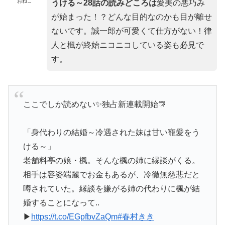
おねこ
うける～28話の読みどころは
愛美の悪巧み
が始まった！？どんな目的なのかも目が離せ
ないです。誠一郎が可愛くて仕方がない！律
人と楓が終始ニコニコしている姿も必見で
す。
ここでしか読めない✨独占新連載開始🎊
「身代わりの結婚～冷遇された妹は甘い寵愛をう
ける～」
老舗料亭の娘・楓。そんな楓の姉に縁談がくる。
相手は容姿端麗でお金もあるが、冷徹無慈悲だと
噂されていた。縁談を嫌がる姉の代わりに楓が結
婚することになって..
▶
https://t.co/EGpfbvZaQm
#春村きき