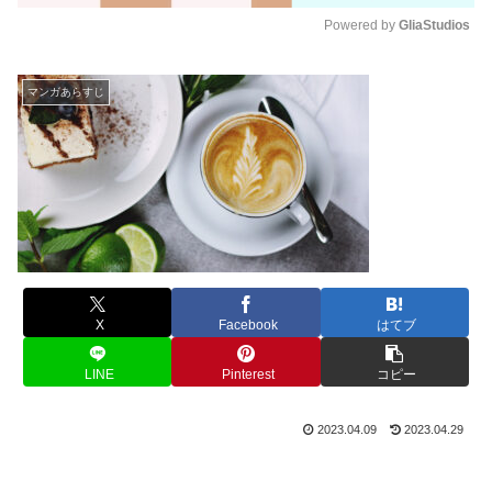
Powered by 
GliaStudios
M
u
マンガあらすじ
t
e
X
Facebook
はてブ
LINE
Pinterest
コピー
2023.04.09
2023.04.29