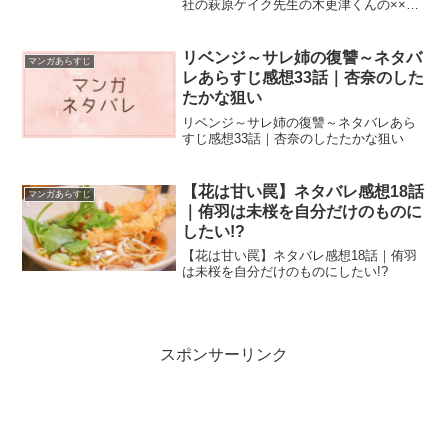
社の萩原ケイク先生の木更津くんの××が
見たいネタバレ【163話】木更津とキスし
たことを後悔する旭
リベンジ～サレ姉の復讐～ネタバ
マンガあらすじ
レあらすじ感想33話｜杏奈のした
たかな狙い
リベンジ～サレ姉の復讐～ネタバレあら
すじ感想33話｜杏奈のしたたかな狙い
【花は甘い罠】ネタバレ感想18話
マンガあらすじ
｜侑羽は未桜を自分だけのものに
したい!?
【花は甘い罠】ネタバレ感想18話｜侑羽
は未桜を自分だけのものにしたい!?
スポンサーリンク