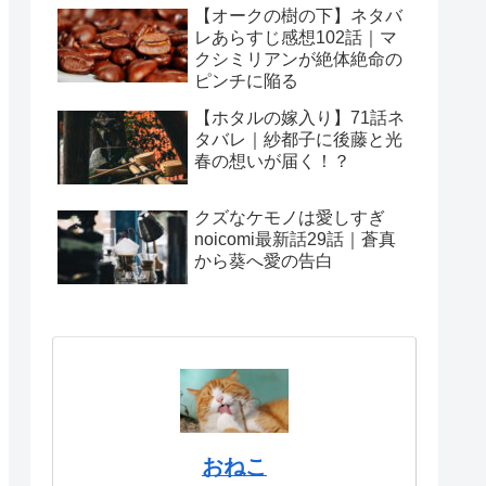
【オークの樹の下】ネタバ
レあらすじ感想102話｜マ
クシミリアンが絶体絶命の
ピンチに陥る
【ホタルの嫁入り】71話ネ
タバレ｜紗都子に後藤と光
春の想いが届く！？
クズなケモノは愛しすぎ
noicomi最新話29話｜蒼真
から葵へ愛の告白
おねこ