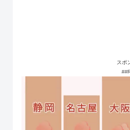
スポ
##R