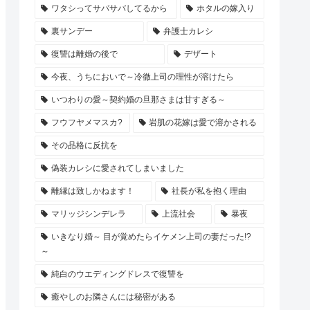
ワタシってサバサバしてるから
ホタルの嫁入り
裏サンデー
弁護士カレシ
復讐は離婚の後で
デザート
今夜、うちにおいで～冷徹上司の理性が溶けたら
いつわりの愛～契約婚の旦那さまは甘すぎる～
フウフヤメマスカ?
岩肌の花嫁は愛で溶かされる
その品格に反抗を
偽装カレシに愛されてしまいました
離縁は致しかねます！
社長が私を抱く理由
マリッジシンデレラ
上流社会
暴夜
いきなり婚～ 目が覚めたらイケメン上司の妻だった!?
～
純白のウエディングドレスで復讐を
癒やしのお隣さんには秘密がある