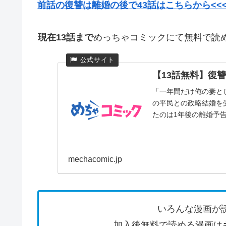
前話の復讐は離婚の後で43話はこちらから<<
現在13話まで
めっちゃコミックにて無料で読
【13話無料】復讐
「一年間だけ俺の妻と
の平民との政略結婚を
たのは1年後の離婚予告だ
mechacomic.jp
いろんな漫画が
加入後無料で読める漫画は