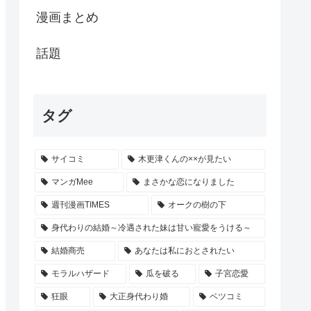
漫画まとめ
話題
タグ
サイコミ
木更津くんの××が見たい
マンガMee
まさかな恋になりました
週刊漫画TIMES
オークの樹の下
身代わりの結婚～冷遇された妹は甘い寵愛をうける～
結婚商売
あなたは私におとされたい
モラルハザード
瓜を破る
子宮恋愛
狂眼
大正身代わり婚
ベツコミ