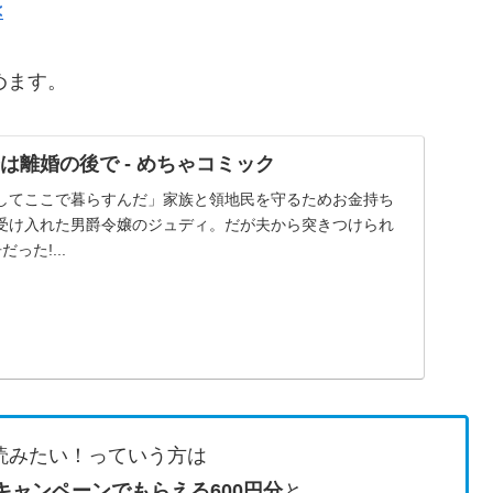
<
めます。
は離婚の後で - めちゃコミック
してここで暮らすんだ」家族と領地民を守るためお金持ち
受け入れた男爵令嬢のジュディ。だが夫から突きつけられ
った!...
読みたい！っていう方は
キャンペーンでもらえる600円分
と