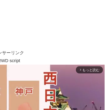
ンサーリンク
WD script
もっと読む
arrow_forward_ios