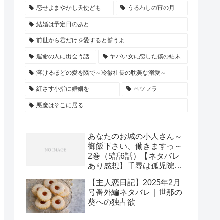
恋せよまやかし天使ども
うるわしの宵の月
結婚は予定日のあと
前世から君だけを愛すると誓うよ
運命の人に出会う話
ヤバい女に恋した僕の結末
溶けるほどの愛を隣で～冷徹社長の耽美な溺愛～
紅さす小指に婚姻を
ベツフラ
悪魔はそこに居る
あなたのお城の小人さん～
御飯下さい、働きますっ～
2巻（5話6話）【ネタバレ
あり感想】千尋は孤児院と
子供たちの救世主にな
【主人恋日記】2025年2月
る！？
号番外編ネタバレ｜世那の
葵への独占欲