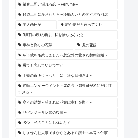
敏腕上司と溺れる恋 ～Perfume～
極道上司に愛されたら～冷徹カレとの甘すぎる同居
主人恋日記
誰か夢だと言ってくれ
5度目の政略婚は、私を憎むあなたと
軍神と偽りの花嫁
鬼の花嫁
年下彼を相続しました～想定外の愛され契約結婚～
母でも恋していいですか
千鶴の夜明け～わたしに一途な旦那さま～
逆転エンゲージメント～悪名高い御曹司が私にだけ甘
すぎる～
寧々の結婚～望まれぬ花嫁は幸せを願う～
リベンジ～サレ姉の復讐～
各位、私のことはお構いなく
しょせん他人事ですからとある弁護士の本音の仕事