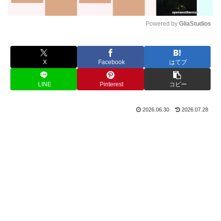
Powered by 
GliaStudios
M
u
X
Facebook
はてブ
t
e
LINE
Pinterest
コピー
2026.06.30
2026.07.28