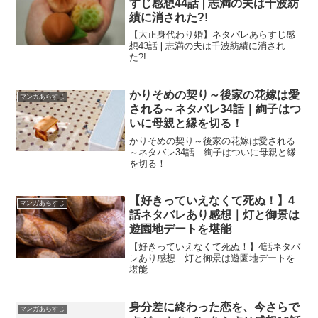
すじ感想44話❘志満の夫は千波紡
績に消された?!
【大正身代わり婚】ネタバレあらすじ感
想43話❘志満の夫は千波紡績に消され
た?!
かりそめの契り～後家の花嫁は愛
マンガあらすじ
される～ネタバレ34話｜絢子はつ
いに母親と縁を切る！
かりそめの契り～後家の花嫁は愛される
～ネタバレ34話｜絢子はついに母親と縁
を切る！
【好きっていえなくて死ぬ！】4
マンガあらすじ
話ネタバレあり感想｜灯と御景は
遊園地デートを堪能
【好きっていえなくて死ぬ！】4話ネタバ
レあり感想｜灯と御景は遊園地デートを
堪能
身分差に終わった恋を、今さらで
マンガあらすじ