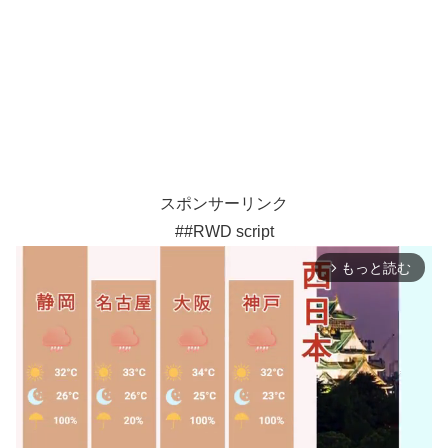
スポンサーリンク
##RWD script
もっと読む
arrow_forward_ios