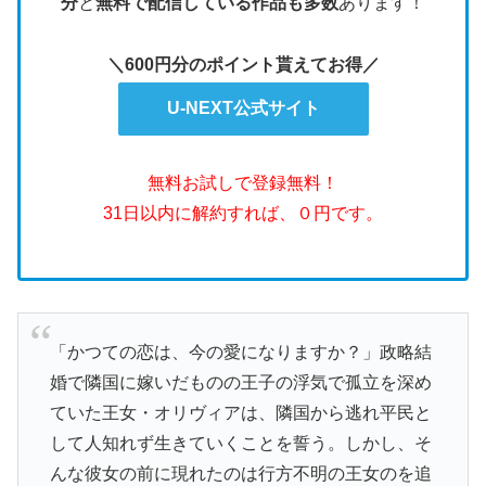
分
と
無料で配信している作品も多数
あります！
＼600円分のポイント貰えてお得／
U-NEXT公式サイト
無料お試しで登録無料！
31日以内に解約すれば、０円です。
「かつての恋は、今の愛になりますか？」政略結
婚で隣国に嫁いだものの王子の浮気で孤立を深め
ていた王女・オリヴィアは、隣国から逃れ平民と
して人知れず生きていくことを誓う。しかし、そ
んな彼女の前に現れたのは行方不明の王女のを追