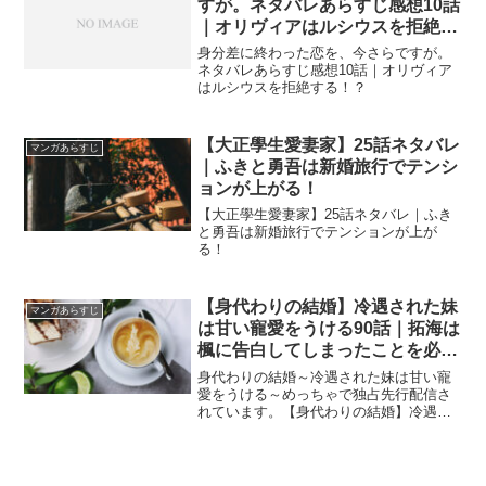
すが。ネタバレあらすじ感想10話
｜オリヴィアはルシウスを拒絶す
る！？
身分差に終わった恋を、今さらですが。
ネタバレあらすじ感想10話｜オリヴィア
はルシウスを拒絶する！？
【大正學生愛妻家】25話ネタバレ
マンガあらすじ
｜ふきと勇吾は新婚旅行でテンシ
ョンが上がる！
【大正學生愛妻家】25話ネタバレ｜ふき
と勇吾は新婚旅行でテンションが上が
る！
【身代わりの結婚】冷遇された妹
マンガあらすじ
は甘い寵愛をうける90話｜拓海は
楓に告白してしまったことを必死
に誤魔化す！
身代わりの結婚～冷遇された妹は甘い寵
愛をうける～めっちゃで独占先行配信さ
れています。【身代わりの結婚】冷遇さ
れた妹は甘い寵愛をうける90話｜拓海は
楓に告白してしまったことを必死に誤魔
化す！