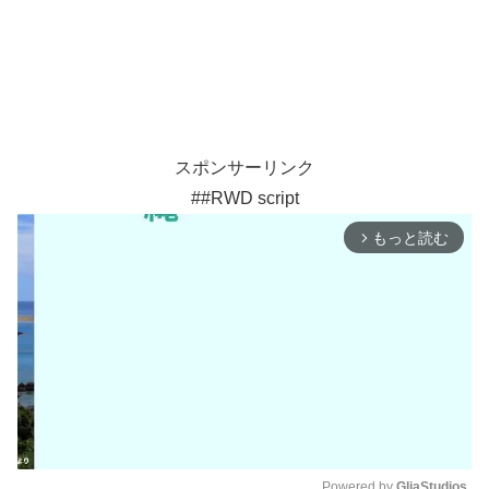
スポンサーリンク
##RWD script
もっと読む
arrow_forward_ios
Powered by 
GliaStudios