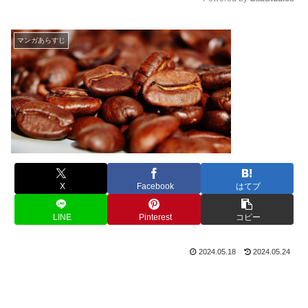
M
u
マンガあらすじ
t
e
X
Facebook
はてブ
LINE
Pinterest
コピー
2024.05.18
2024.05.24