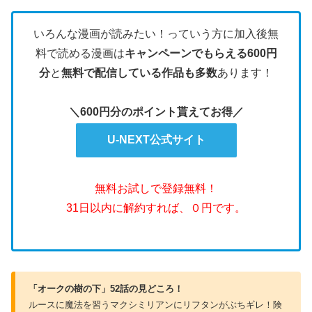
いろんな漫画が読みたい！っていう方に加入後無
料で読める漫画は
キャンペーンでもらえる600円
分
と
無料で配信している作品も多数
あります！
＼600円分のポイント貰えてお得／
U-NEXT公式サイト
無料お試しで登録無料！
31日以内に解約すれば、０円です。
「オークの樹の下」52話の見どころ！
ルースに魔法を習うマクシミリアンにリフタンがぶちギレ！険