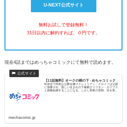
U-NEXT公式サイト
無料お試しで登録無料！
31日以内に解約すれば、０円です。
現在4話まではめっちゃコミックにて無料で読めます。
【11話無料】オークの樹の下 - めちゃコミック
吃音症で内気な公爵令嬢マクシミリアン・クロイソは父親
に強要され、貧しい生まれの下級騎士リフタン・カリプス
と政略結婚することになる。しかし初夜の翌朝、目を覚ま
したマクシミリアン...
mechacomic.jp