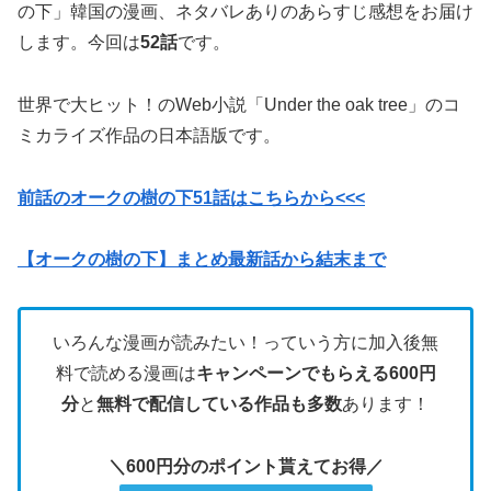
の下」韓国の漫画、ネタバレありのあらすじ感想をお届け
します。今回は
52話
です。
世界で大ヒット！のWeb小説「Under the oak tree」のコ
ミカライズ作品の日本語版です。
前話のオークの樹の下51話はこちらから<<<
【オークの樹の下】まとめ最新話から結末まで
いろんな漫画が読みたい！っていう方に加入後無
料で読める漫画は
キャンペーンでもらえる600円
分
と
無料で配信している作品も多数
あります！
＼600円分のポイント貰えてお得／