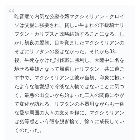
吃音症で内気な公爵令嬢マクシミリアン・クロイ
ソは父親に強要され、貧しい生まれの下級騎士リ
フタン・カリプスと政略結婚することになる。し
かし初夜の翌朝、目を覚ましたマクシミリアンの
そばにリフタンの姿はなかった。それから3年
後、生死をかけた討伐戦に勝利し、大陸中に名を
馳せる英雄となって帰還したリフタン。共に過ご
す中で、マクシミリアンは彼が当初、印象に抱い
たような無愛想で冷淡な人物ではないことに気づ
く。最悪の出会いから始まった二人の関係にやが
て変化が訪れる。リフタンの不器用ながらも一途
な愛や周囲の人々の支えを糧に、マクシミリアン
は劣等感という殻を脱ぎ捨て、徐々に成長してい
くのだった。