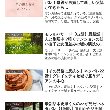
バレ！母親が再婚して新しい父親
ができたら…
マンガMeeで連載されている北里鮎先生
の「月の燃えがら」 第25話のネタバレと
感想です。母親が再婚して新しい父親が
できて幸せかとおもったら、大変なこと
に...
モラルハザード【62話】最新話｜
マンガあらすじ
夫と別居中!?暗くテンションの低
い杏子と女優並みの嘘の演技の奈
美
モラルハザード【62話】最新話｜夫と別
居中!?暗くテンションの低い杏子と女優
並みの嘘の演技の奈美
【その品格に反抗を】ネタバレ22
マンガあらすじ
話｜グレイをティセ城で雇うデミ
アンの本心
【その品格に反抗を】ネタバレ22話｜グ
レイをティセ城で雇うデミアンの本心
最新話木更津くんの××が見たいネ
マンガあらすじ
タバレ【194話】青山から話を聞