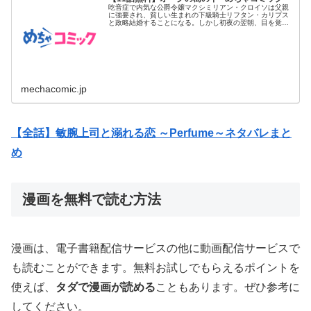
吃音症で内気な公爵令嬢マクシミリアン・クロイソは父親
に強要され、貧しい生まれの下級騎士リフタン・カリプス
と政略結婚することになる。しかし初夜の翌朝、目を覚ま
したマクシミリアン...
mechacomic.jp
【全話】敏腕上司と溺れる恋 ～Perfume～ネタバレまと
め
漫画を無料で読む方法
漫画は、電子書籍配信サービスの他に動画配信サービスで
も読むことができます。無料お試しでもらえるポイントを
使えば、
タダで漫画が読める
こともあります。ぜひ参考に
してください。