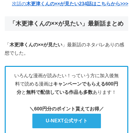
次話の
木更津くんの××が見たい234話はこちらから>>>
「木更津くんの××が見たい」最新話まとめ
「
木更津くんの××が見たい
」最新話のネタバレありの感
想でした。
いろんな漫画が読みたい！っていう方に加入後無
料で読める漫画は
キャンペーンでもらえる600円
分
と
無料で配信している作品も多数
あります！
＼600円分のポイント貰えてお得／
U-NEXT公式サイト