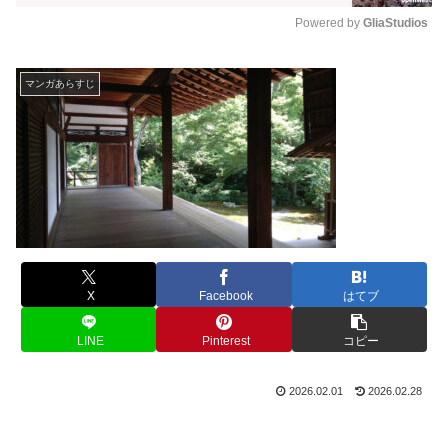
Powered by 
GliaStudios
M
u
マンガあらすじ
t
e
X
Facebook
はてブ
LINE
Pinterest
コピー
2026.02.01
2026.02.28