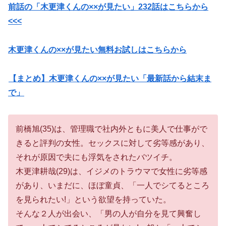
前話の「木更津くんの××が見たい」232
話はこちらから
<<<
木更津くんの××が見たい無料お試しはこちらから
【まとめ】木更津くんの××が見たい「最新話から結末ま
で」
前橋旭(35)は、管理職で社内外ともに美人で仕事がで
きると評判の女性。セックスに対して劣等感があり、
それが原因で夫にも浮気をされたバツイチ。
木更津耕哉(29)は、イジメのトラウマで女性に劣等感
があり、いまだに、ほぼ童貞、「一人でシてるところ
を見られたい!」という欲望を持っていた。
そんな２人が出会い、「男の人が自分を見て興奮し