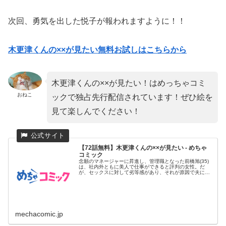
次回、勇気を出した悦子が報われますように！！
木更津くんの××が見たい無料お試しはこちらから
木更津くんの××が見たい！はめっちゃコミ
おねこ
ックで独占先行配信されています！ぜひ絵を
見て楽しんでください！
【72話無料】木更津くんの××が見たい - めちゃ
コミック
念願のマネージャーに昇進し、管理職となった前橋旭(35)
は、社内外ともに美人で仕事ができると評判の女性。だ
が、セックスに対して劣等感があり、それが原因で夫にも
浮気をされバツイ...
mechacomic.jp