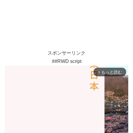
スポンサーリンク
##RWD script
もっと読む
arrow_forward_ios