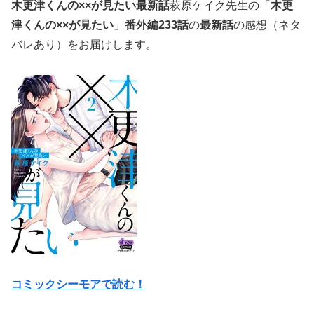
木更津くんの××が見たい最新話
萩原ケイク先生の「
木更
津くんの××が見たい
」
番外編233話
の
最新話
の感想（ネタ
バレあり）をお届けします。
コミックシーモアで読む！