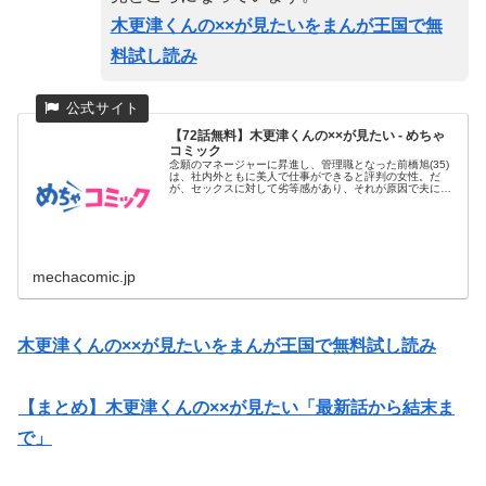
木更津くんの××が見たいをまんが王国で無
料試し読み
【72話無料】木更津くんの××が見たい - めちゃ
コミック
念願のマネージャーに昇進し、管理職となった前橋旭(35)
は、社内外ともに美人で仕事ができると評判の女性。だ
が、セックスに対して劣等感があり、それが原因で夫にも
浮気をされバツイ...
mechacomic.jp
木更津くんの××が見たいをまんが王国で無料試し読み
【まとめ】木更津くんの××が見たい「最新話から結末ま
で」