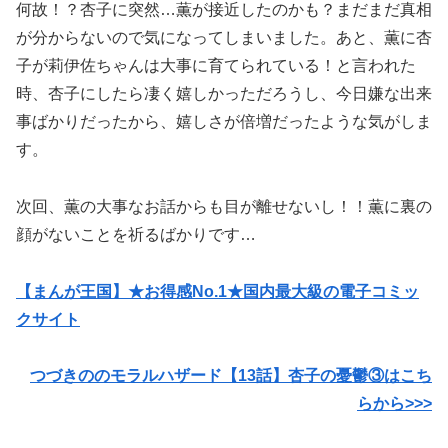
何故！？杏子に突然…薫が接近したのかも？まだまだ真相
が分からないので気になってしまいました。あと、薫に杏
子が莉伊佐ちゃんは大事に育てられている！と言われた
時、杏子にしたら凄く嬉しかっただろうし、今日嫌な出来
事ばかりだったから、嬉しさが倍増だったような気がしま
す。
次回、薫の大事なお話からも目が離せないし！！薫に裏の
顔がないことを祈るばかりです…
【まんが王国】★お得感No.1★国内最大級の電子コミッ
クサイト
つづきののモラルハザード【13話】杏子の憂鬱③はこち
らから>>>