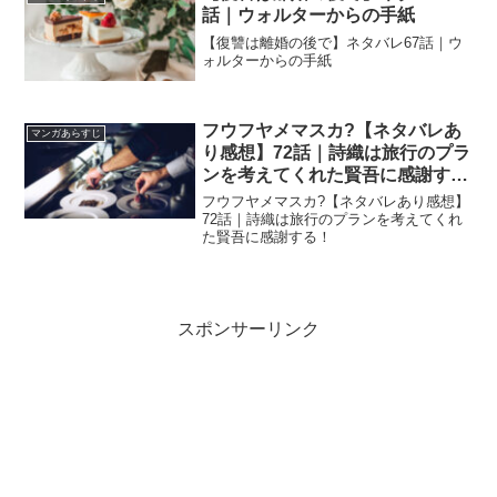
話｜ウォルターからの手紙
【復讐は離婚の後で】ネタバレ67話｜ウ
ォルターからの手紙
フウフヤメマスカ?【ネタバレあ
マンガあらすじ
り感想】72話｜詩織は旅行のプラ
ンを考えてくれた賢吾に感謝す
る！
フウフヤメマスカ?【ネタバレあり感想】
72話｜詩織は旅行のプランを考えてくれ
た賢吾に感謝する！
スポンサーリンク