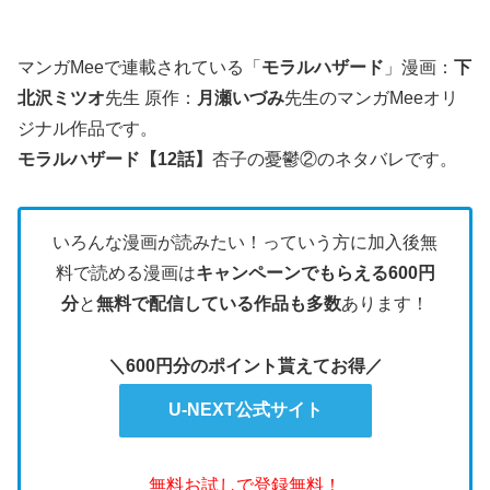
マンガMeeで連載されている「
モラルハザード
」漫画：
下
北沢ミツオ
先生 原作：
月瀬いづみ
先生のマンガMeeオリ
ジナル作品です。
モラルハザード【12話】
杏子の憂鬱②のネタバレです。
いろんな漫画が読みたい！っていう方に加入後無
料で読める漫画は
キャンペーンでもらえる600円
分
と
無料で配信している作品も多数
あります！
＼600円分のポイント貰えてお得／
U-NEXT公式サイト
無料お試しで登録無料！