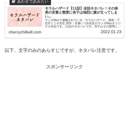
モラルハザード【11話】全話ネタバレ！その奈
美の言葉と態度に杏子は強烈に腹が立ってしま
い...
マンガMeeで連載されている「モラルハザード」漫画：下
北沢ミツオ先生 原作：月瀬いづみ先生のマンガMeeオリジ
ナル作品です。11話のネタバレです。杏子はその質問に戸
惑い困った顔をしながら、真琴にえぇ…と言ったら、その
2022.01.23
cherrychillwill.com
話を聞いていた奈美が上から目線で、上手くできなかった
のかな？と偉そうに言ったのだ。その奈美の言葉と態度に
杏子は強烈に腹が立ってしまい、顔を強ばらせていたので
す。
以下、文字のみのあらすじですが、ネタバレ注意です。
スポンサーリンク