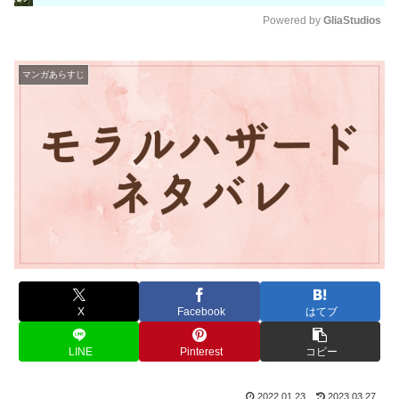
Powered by 
GliaStudios
M
u
マンガあらすじ
t
e
X
Facebook
はてブ
LINE
Pinterest
コピー
2022.01.23
2023.03.27