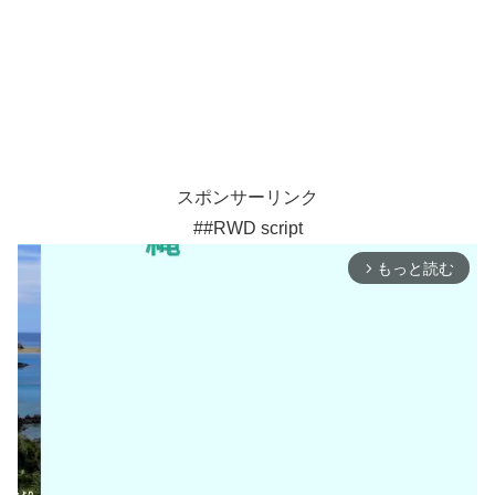
スポンサーリンク
##RWD script
もっと読む
arrow_forward_ios