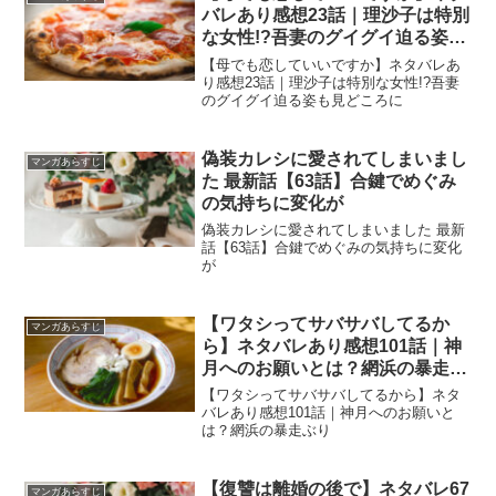
バレあり感想23話｜理沙子は特別
な女性!?吾妻のグイグイ迫る姿も
見どころに
【母でも恋していいですか】ネタバレあ
り感想23話｜理沙子は特別な女性!?吾妻
のグイグイ迫る姿も見どころに
偽装カレシに愛されてしまいまし
マンガあらすじ
た 最新話【63話】合鍵でめぐみ
の気持ちに変化が
偽装カレシに愛されてしまいました 最新
話【63話】合鍵でめぐみの気持ちに変化
が
【ワタシってサバサバしてるか
マンガあらすじ
ら】ネタバレあり感想101話｜神
月へのお願いとは？網浜の暴走ぶ
り
【ワタシってサバサバしてるから】ネタ
バレあり感想101話｜神月へのお願いと
は？網浜の暴走ぶり
【復讐は離婚の後で】ネタバレ67
マンガあらすじ