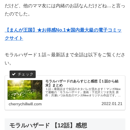
だけど、他のママ友には内緒のお話なんだけどね…と言っ
たのでした。
【まんが王国】★お得感No.1★国内最大級の電子コミッ
クサイト
モラルハザード１話～最新話まで全話は以下をご覧くださ
い。
モラルハザードのあらすじと感想【１話から結
末】まとめ
１話～最新話まで全話のネタバレが見れます！マンガMee
で連載の「モラルハザード」漫画：下北沢ミツオ先生 原
作：月瀬いづみ先生のマンガMeeオリジナル作品です。お
好きな話からお読みください！
2022.01.21
cherrychillwill.com
モラルハザード 【12話】感想