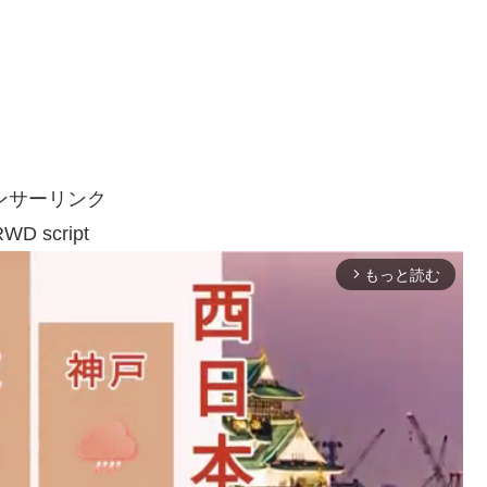
ンサーリンク
WD script
もっと読む
arrow_forward_ios