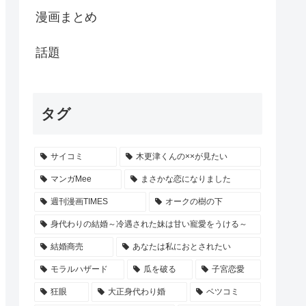
漫画まとめ
話題
タグ
サイコミ
木更津くんの××が見たい
マンガMee
まさかな恋になりました
週刊漫画TIMES
オークの樹の下
身代わりの結婚～冷遇された妹は甘い寵愛をうける～
結婚商売
あなたは私におとされたい
モラルハザード
瓜を破る
子宮恋愛
狂眼
大正身代わり婚
ベツコミ