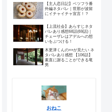
沙子の心情
【主人恋日記】ベツフラ番
外編ネタバレ｜世那が波留
にイチャイチャ宣言！？
【上流社会】あらすじネタ
バレあり感想68話(69話)｜
チェーザレはアデルへの想
いをぶつける！
木更津くんの××が見たい ネ
タバレあり感想 【106話】
素直に謝ることができる竜
男
おねこ