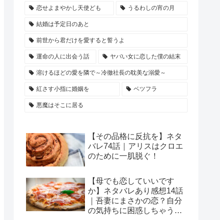
恋せよまやかし天使ども
うるわしの宵の月
結婚は予定日のあと
前世から君だけを愛すると誓うよ
運命の人に出会う話
ヤバい女に恋した僕の結末
溶けるほどの愛を隣で～冷徹社長の耽美な溺愛～
紅さす小指に婚姻を
ベツフラ
悪魔はそこに居る
【その品格に反抗を】ネタ
バレ74話｜アリスはクロエ
のために一肌脱ぐ！
【母でも恋していいです
か】ネタバレあり感想14話
｜吾妻にまさかの恋？自分
の気持ちに困惑しちゃう理