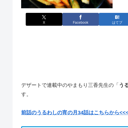
X
Facebook
はてブ
デザートで連載中のやまもり三香先生の「
う
す。
前話のうるわしの宵の月34話はこちらから<<