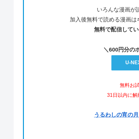
いろんな漫画が
加入後無料で読める漫画は
無料で配信してい
＼600円分
U-N
無料お
31日以内に
うるわしの宵の月