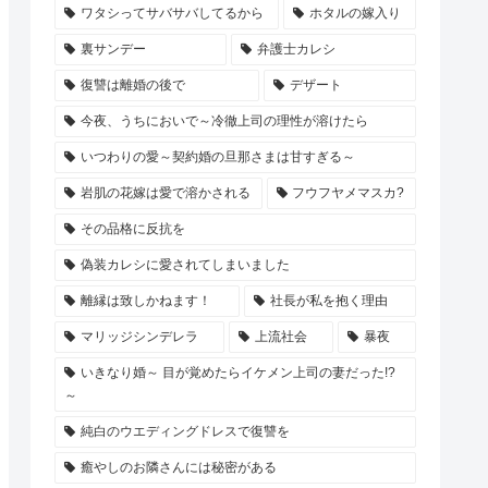
ワタシってサバサバしてるから
ホタルの嫁入り
裏サンデー
弁護士カレシ
復讐は離婚の後で
デザート
今夜、うちにおいで～冷徹上司の理性が溶けたら
いつわりの愛～契約婚の旦那さまは甘すぎる～
岩肌の花嫁は愛で溶かされる
フウフヤメマスカ?
その品格に反抗を
偽装カレシに愛されてしまいました
離縁は致しかねます！
社長が私を抱く理由
マリッジシンデレラ
上流社会
暴夜
いきなり婚～ 目が覚めたらイケメン上司の妻だった!?
～
純白のウエディングドレスで復讐を
癒やしのお隣さんには秘密がある