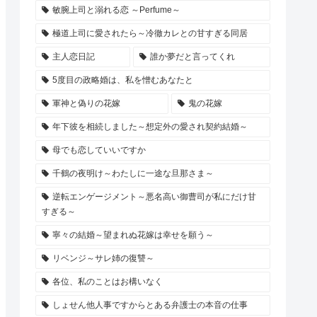
敏腕上司と溺れる恋 ～Perfume～
極道上司に愛されたら～冷徹カレとの甘すぎる同居
主人恋日記
誰か夢だと言ってくれ
5度目の政略婚は、私を憎むあなたと
軍神と偽りの花嫁
鬼の花嫁
年下彼を相続しました～想定外の愛され契約結婚～
母でも恋していいですか
千鶴の夜明け～わたしに一途な旦那さま～
逆転エンゲージメント～悪名高い御曹司が私にだけ甘
すぎる～
寧々の結婚～望まれぬ花嫁は幸せを願う～
リベンジ～サレ姉の復讐～
各位、私のことはお構いなく
しょせん他人事ですからとある弁護士の本音の仕事