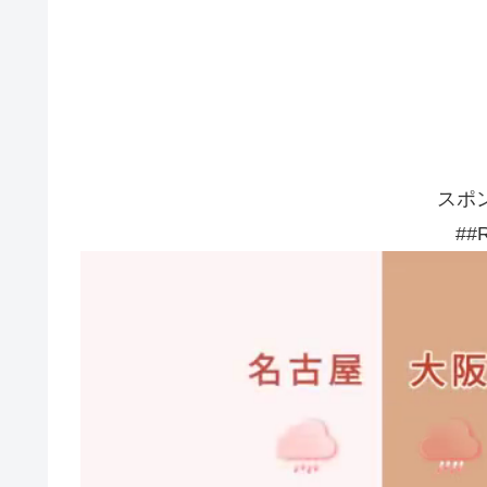
スポ
##R