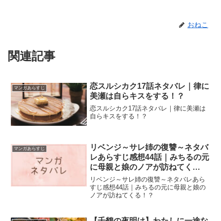
おねこ
関連記事
恋スルシカク17話ネタバレ｜律に
マンガあらすじ
美瀬は自らキスをする！？
恋スルシカク17話ネタバレ｜律に美瀬は
自らキスをする！？
リベンジ～サレ姉の復讐～ネタバ
マンガあらすじ
レあらすじ感想44話｜みちるの元
に母親と娘のノアが訪ねてく
る！？
リベンジ～サレ姉の復讐～ネタバレあら
すじ感想44話｜みちるの元に母親と娘の
ノアが訪ねてくる！？
【千鶴の夜明け】わたしに一途な