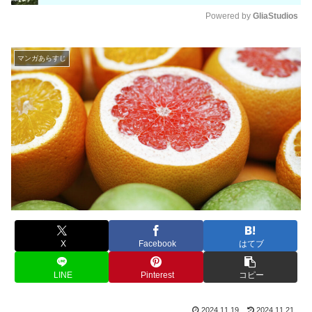
Powered by 
GliaStudios
M
u
マンガあらすじ
t
e
X
Facebook
はてブ
LINE
Pinterest
コピー
2024.11.19
2024.11.21