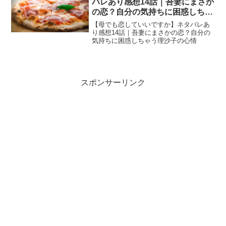
バレあり感想14話｜吾妻にまさか
の恋？自分の気持ちに困惑しちゃ
う理沙子の心情
【母でも恋していいですか】ネタバレあ
り感想14話｜吾妻にまさかの恋？自分の
気持ちに困惑しちゃう理沙子の心情
スポンサーリンク