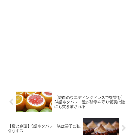
【純白のウエディングドレスで復讐を】
24話ネタバレ｜透が紗季を守り愛実は陸
にも突き放される
【蜜と劇薬】5話ネタバレ｜瑛は碧子に強
引なキス