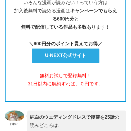
いろんな漫画が読みたい！っていう方は
加入後無料で読める漫画は
キャンペーンでもらえ
る600円分
と
無料で配信している作品も多数
あります！
＼600円分のポイント貰えてお得／
U-NEXT公式サイト
無料お試しで登録無料！
31日以内に解約すれば、０円です。
純白のウエディングドレスで復讐を25話
の
おねこ
読みどころは、