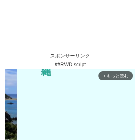
スポンサーリンク
##RWD script
もっと読む
arrow_forward_ios