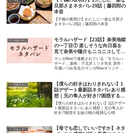
マンガあらすじ
旦那さまネタバレ29話｜藤四郎の
本音
【千鶴の夜明け】わたしに一途な旦那さ
まネタバレ29話｜藤四郎の本音
モラルハザード【23話】奈美地獄
マンガあらすじ
の一丁目① 楽しそうな向日葵を
見て奈美や陽介もニコニコしてい
たので…
マンガMeeで連載されている「モラルハ
ザード」漫画：下北沢ミツオ先生 原作：
月瀬いづみ先生のマンガMeeオリジナル
作品です。23話のネタバレです。陽介に
抱っこされていた向日葵がパパありがと
う、また連れてきてね！と言いながら、
【僕らの好きはわりきれない】1
マンガあらすじ
陽介の頬っぺたにキスをしたのでした。
話デザート最新話ネタバレあり感
陽介は
想｜兄の隼人が好き!?困惑する妹
の唯の複雑な心情
【僕らの好きはわりきれない】1話デザー
ト最新話ネタバレあり感想｜兄の隼人が
好き!?困惑する妹の唯の複雑な心情
【母でも恋していいですか】ネタ
マンガあらすじ