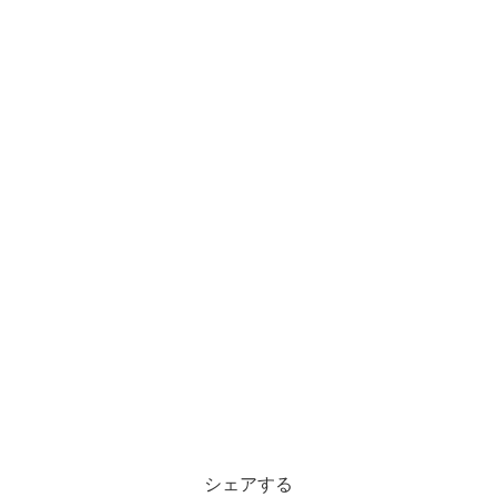
シェアする