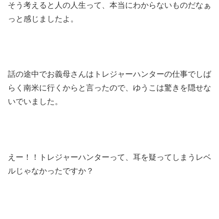
そう考えると人の人生って、本当にわからないものだなぁ
っと感じましたよ。
話の途中でお義母さんはトレジャーハンターの仕事でしば
らく南米に行くからと言ったので、ゆうこは驚きを隠せな
いでいました。
えー！！トレジャーハンターって、耳を疑ってしまうレベ
ルじゃなかったですか？