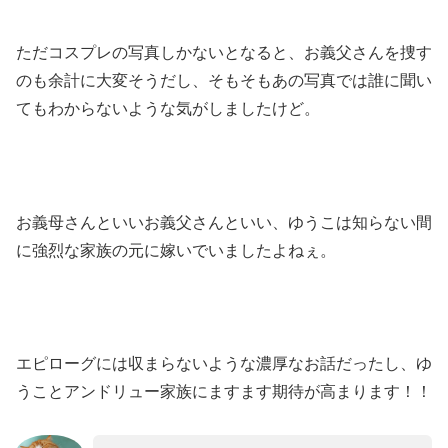
ただコスプレの写真しかないとなると、お義父さんを捜す
のも余計に大変そうだし、そもそもあの写真では誰に聞い
てもわからないような気がしましたけど。
お義母さんといいお義父さんといい、ゆうこは知らない間
に強烈な家族の元に嫁いでいましたよねぇ。
エピローグには収まらないような濃厚なお話だったし、ゆ
うことアンドリュー家族にますます期待が高まります！！