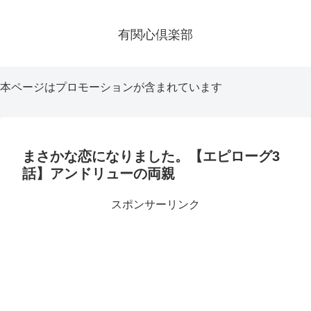
有関心倶楽部
本ページはプロモーションが含まれています
まさかな恋になりました。【エピローグ3
話】アンドリューの両親
スポンサーリンク