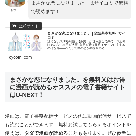
まさかな恋になりました。はサイコミで無料
おねこ
で読めます！
まさかな恋になりました。 | 全話基本無料 | サイ
コミ
冴えない栞(35)の隣に【魚男】が引っ越して来て、代わり
映えのない毎日が激変!!魚男が時々超絶イケメンに見える
のはなぜ――!?そして栞の恋が動き始める…
cycomi.com
まさかな恋になりました。を無料又はお得
に漫画が読めるオススメの電子書籍サイト
はU-NEXT！
漫画は、電子書籍配信サービスの他に動画配信サービスで
も読むことができます。無料お試しでもらえるポイントを
使えば、
タダで漫画が読める
こともあります。ぜひ参考に