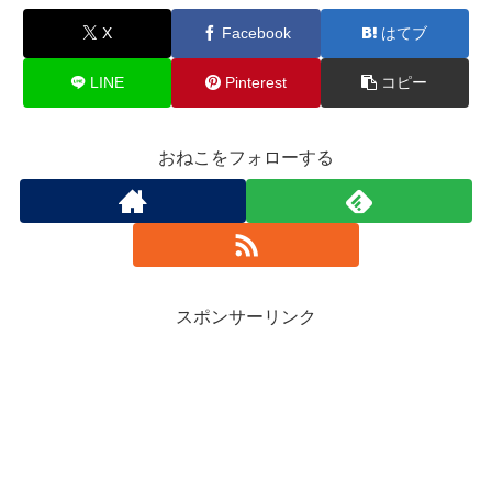
X
Facebook
はてブ
LINE
Pinterest
コピー
おねこをフォローする
スポンサーリンク