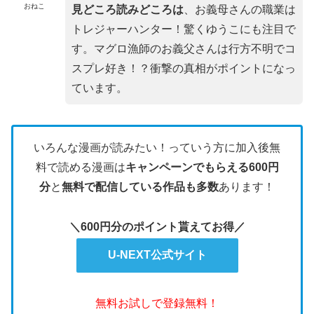
おねこ
見どころ読みどころは
、お義母さんの職業は
トレジャーハンター！驚くゆうこにも注目で
す。マグロ漁師のお義父さんは行方不明でコ
スプレ好き！？衝撃の真相がポイントになっ
ています。
いろんな漫画が読みたい！っていう方に加入後無
料で読める漫画は
キャンペーンでもらえる600円
分
と
無料で配信している作品も多数
あります！
＼600円分のポイント貰えてお得／
U-NEXT公式サイト
無料お試しで登録無料！