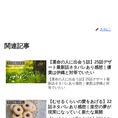
おねこ
関連記事
【運命の人に出会う話】25話デザ
マンガあらすじ
ート最新話ネタバレあり感想｜優
貴は伊織と対等でいたい
【運命の人に出会う話】25話デザート最
新話ネタバレあり感想｜優貴は伊織と対
等でいたい
【むせるくらいの愛をあげる】22
マンガあらすじ
話ネタバレあり感想｜楽空の夢が
現実になっていく新たな展開