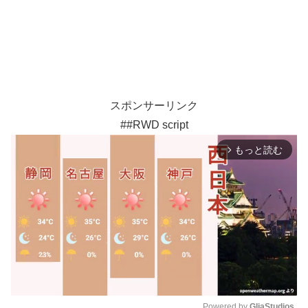
スポンサーリンク
##RWD script
もっと読む
arrow_forward_ios
Powered by 
GliaStudios