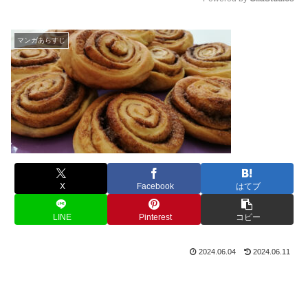
M
u
マンガあらすじ
t
e
X
Facebook
はてブ
LINE
Pinterest
コピー
2024.06.04
2024.06.11