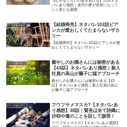
【むせるくらいの愛をあげる】22話ネタ
バレあり感想｜楽空の夢が現実になって
いく新たな展開
【結婚商売】ネタバレ102話ビア
マンガあらすじ
ンカが愛おしくてたまらないザカ
リー
【結婚商売】ネタバレ102話ビアンカが愛
おしくてたまらないザカリー
癒やしのお隣さんには秘密がある
マンガあらすじ
【43話】ネタバレあり感想｜新入
社員の高山が藤子に猛アプローチ
癒やしのお隣さんには秘密がある【43
話】ネタバレあり感想｜新入社員の高山
が藤子に猛アプローチ
フウフヤメマスカ?【ネタバレあ
マンガあらすじ
り感想】38話｜賢吾は全て詩織に
沙耶や蓮のことを話して謝罪！
フウフヤメマスカ?【ネタバレあり感想】