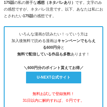
175話
の私の勝手な
感想（ネタバレあり）
です。文字のみ
の感想ですが、ネタバレ注意です。
以下、あなたは私にお
とされたい
175
話
の感想です。
いろんな漫画が読みたい！っていう方は
加入後無料で読める漫画は
キャンペーンでもらえ
る600円分
と
無料で配信している作品も多数
あります！
＼600円分のポイント貰えてお得／
U-NEXT公式サイト
無料お試しで登録無料！
31日以内に解約すれば、０円です。