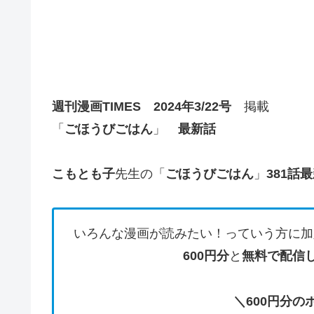
週刊漫画TIMES
2024年3/22号
掲載
「
ごほうびごはん
」
最新話
こもとも子
先生の「
ごほうびごはん
」
381話
最
いろんな漫画が読みたい！っていう方に加
600円分
と
無料で配信
＼600円分