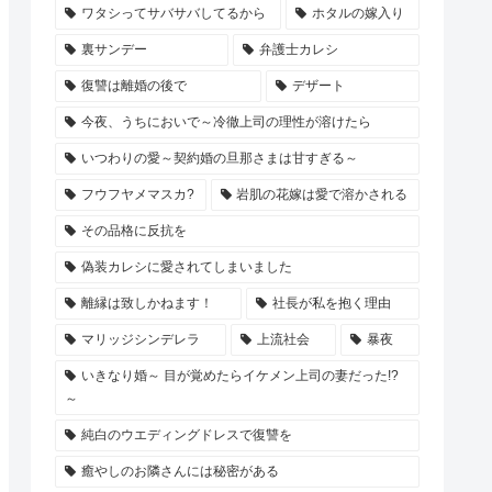
ワタシってサバサバしてるから
ホタルの嫁入り
裏サンデー
弁護士カレシ
復讐は離婚の後で
デザート
今夜、うちにおいで～冷徹上司の理性が溶けたら
いつわりの愛～契約婚の旦那さまは甘すぎる～
フウフヤメマスカ?
岩肌の花嫁は愛で溶かされる
その品格に反抗を
偽装カレシに愛されてしまいました
離縁は致しかねます！
社長が私を抱く理由
マリッジシンデレラ
上流社会
暴夜
いきなり婚～ 目が覚めたらイケメン上司の妻だった!?
～
純白のウエディングドレスで復讐を
癒やしのお隣さんには秘密がある