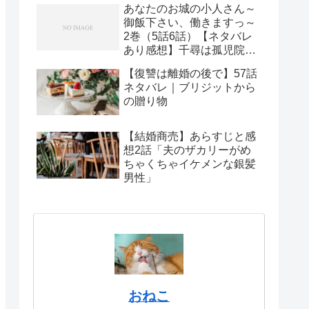
あなたのお城の小人さん～
御飯下さい、働きますっ～
2巻（5話6話）【ネタバレ
あり感想】千尋は孤児院と
子供たちの救世主にな
【復讐は離婚の後で】57話
る！？
ネタバレ｜ブリジットから
の贈り物
【結婚商売】あらすじと感
想2話「夫のザカリーがめ
ちゃくちゃイケメンな銀髪
男性」
おねこ