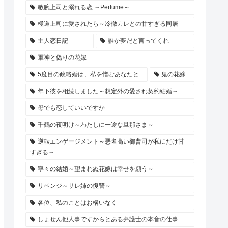
敏腕上司と溺れる恋 ～Perfume～
極道上司に愛されたら～冷徹カレとの甘すぎる同居
主人恋日記
誰か夢だと言ってくれ
軍神と偽りの花嫁
5度目の政略婚は、私を憎むあなたと
鬼の花嫁
年下彼を相続しました～想定外の愛され契約結婚～
母でも恋していいですか
千鶴の夜明け～わたしに一途な旦那さま～
逆転エンゲージメント～悪名高い御曹司が私にだけ甘
すぎる～
寧々の結婚～望まれぬ花嫁は幸せを願う～
リベンジ～サレ姉の復讐～
各位、私のことはお構いなく
しょせん他人事ですからとある弁護士の本音の仕事