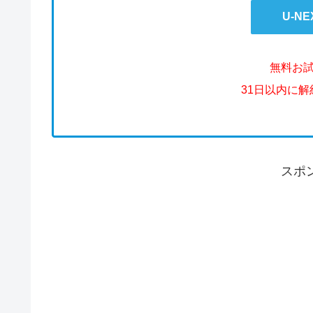
U-N
無料お
31日以内に
スポ