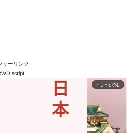
ンサーリンク
WD script
もっと読む
arrow_forward_ios