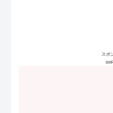
スポ
##R