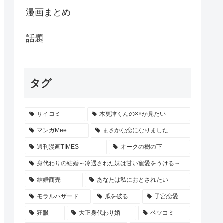
漫画まとめ
話題
タグ
サイコミ
木更津くんの××が見たい
マンガMee
まさかな恋になりました
週刊漫画TIMES
オークの樹の下
身代わりの結婚～冷遇された妹は甘い寵愛をうける～
結婚商売
あなたは私におとされたい
モラルハザード
瓜を破る
子宮恋愛
狂眼
大正身代わり婚
ベツコミ