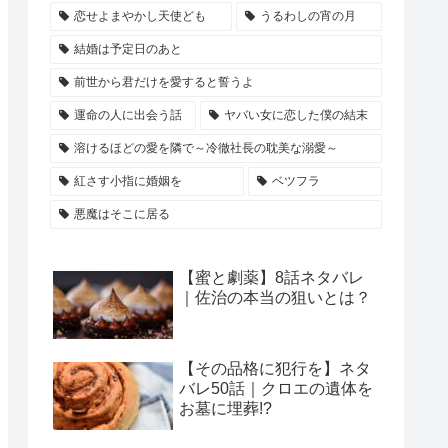
恋せよまやかし天使ども
うるわしの宵の月
結婚は予定日のあと
前世から君だけを愛すると誓うよ
運命の人に出会う話
ヤバい女に恋した僕の結末
溶けるほどの愛を隣で～冷徹社長の耽美な溺愛～
紅さす小指に婚姻を
ベツフラ
悪魔はそこに居る
【蜜と劇薬】8話ネタバレ
｜佐治の本当の狙いとは？
【その品格に犯行を】ネタ
バレ50話｜クロエの遺体を
お墓に埋葬!?