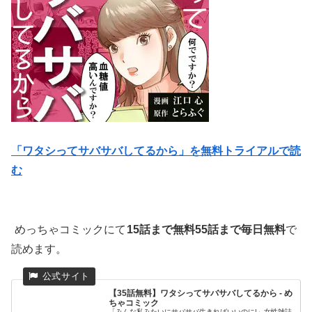
「ワタシってサバサバしてるから」を無料トライアルで読
む
めっちゃコミックにて
15話まで無料55話まで毎日無料
で
読めます。
【35話無料】ワタシってサバサバしてるから - め
ちゃコミック
「みんな私みたいにサバサバ生きればいいのに!」女性雑誌