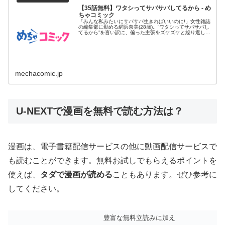
【35話無料】ワタシってサバサバしてるから - め
ちゃコミック
「みんな私みたいにサバサバ生きればいいのに!」女性雑誌
の編集部に勤める網浜奈美(28歳)。“ワタシってサバサバし
てるから”を言い訳に、偏った主張をズケズケと繰り返し、
同僚たち...
mechacomic.jp
U-NEXTで漫画を無料で読む方法は？
漫画は、電子書籍配信サービスの他に動画配信サービスで
も読むことができます。無料お試しでもらえるポイントを
使えば、
タダで漫画が読める
こともあります。ぜひ参考に
してください。
豊富な無料立読みに加え