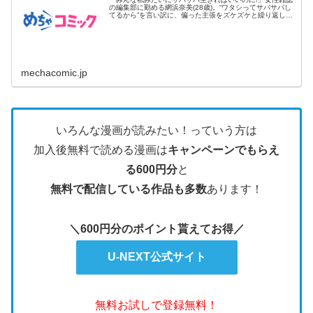
の編集部に勤める網浜奈美(28歳)。“ワタシってサバサバし
てるから”を言い訳に、偏った主張をズケズケと繰り返し、
同僚たち...
mechacomic.jp
いろんな漫画が読みたい！っていう方は
加入後無料で読める漫画は
キャンペーンでもらえ
る600円分
と
無料で配信している作品も多数
あります！
＼600円分のポイント貰えてお得／
U-NEXT公式サイト
無料お試しで登録無料！