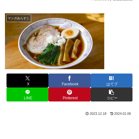
M
u
マンガあらすじ
t
e
X
Facebook
はてブ
LINE
Pinterest
コピー
2023.12.18
2024.01.06