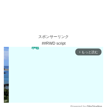
スポンサーリンク
##RWD script
もっと読む
arrow_forward_ios
Powered by 
GliaStudios