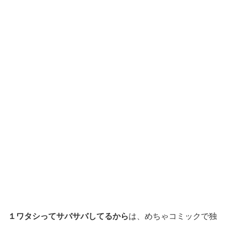
１ワタシってサバサバしてるから
は、めちゃコミックで独