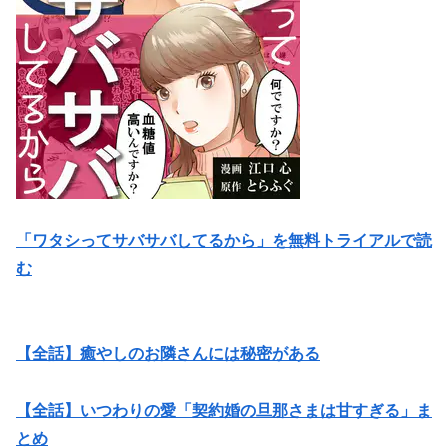
「ワタシってサバサバしてるから」を無料トライアルで読
む
【全話】癒やしのお隣さんには秘密がある
【全話】いつわりの愛「契約婚の旦那さまは甘すぎる」ま
とめ