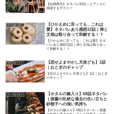
【結婚商売】ネタバレ82話｜ビアンカに
感謝するザカリー
【ひかえめに言っても、これは
マンガあらすじ
愛】ネタバレあり感想32話｜禅と
文哉は殴り合って和解する！？
【ひかえめに言っても、これは愛】ネタ
バレあり感想32話｜禅と文哉は殴り合っ
て和解する！？
【恋せよまやかし天使ども】1話
マンガあらすじ
｜おとぎのギャップ
【恋せよまやかし天使ども】1話｜おとぎ
のギャップ
【ホタルの嫁入り】68話ネタバレ
マンガあらすじ
｜後藤の壮絶な過去の生い立ちと
紗都子への強い気持ち
【ホタルの嫁入り】68話ネタバレ｜後藤