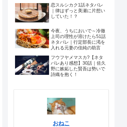
恋スルシカク1話ネタバレ
｜律はずっと美瀬に片想い
していた！？
今夜、うちにおいで～冷徹
上司の理性が溶けたら51話
ネタバレ｜行定部長に渇を
入れる元妻の佳純の助言
フウフヤメマスカ?【ネタ
バレあり感想】30話｜佐久
野に嫉妬した賢吾は勢いで
詩織を抱く！
おねこ