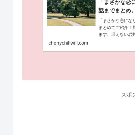
「まさかな恋
話までまとめ
「まさかな恋にな
まとめてご紹介！
ます。冴えない岩
魚男に見えてしま
cherrychillwill.com
変する！ラブコメ
スポ