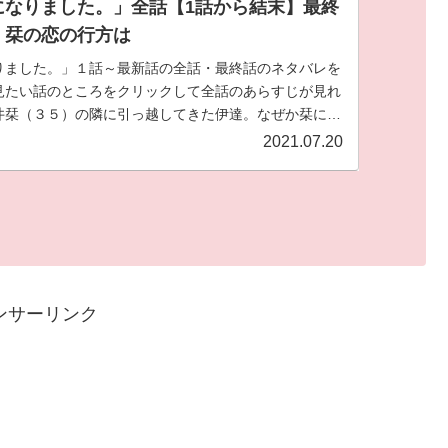
になりました。」全話【1話から結末】最終
。栞の恋の行方は
りました。」１話～最新話の全話・最終話のネタバレを
見たい話のところをクリックして全話のあらすじが見れ
井栞（３５）の隣に引っ越してきた伊達。なぜか栞には
う。が時々イケメンに！？これまでの冴えない日常が激
2021.07.20
の鬼才邑咲奇先生の人気作品です！
ンサーリンク