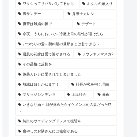
ワタシってサバサバしてるから
ホタルの嫁入り
裏サンデー
弁護士カレシ
復讐は離婚の後で
デザート
今夜、うちにおいで～冷徹上司の理性が溶けたら
いつわりの愛～契約婚の旦那さまは甘すぎる～
岩肌の花嫁は愛で溶かされる
フウフヤメマスカ?
その品格に反抗を
偽装カレシに愛されてしまいました
離縁は致しかねます！
社長が私を抱く理由
マリッジシンデレラ
上流社会
暴夜
いきなり婚～ 目が覚めたらイケメン上司の妻だった!?
～
純白のウエディングドレスで復讐を
癒やしのお隣さんには秘密がある