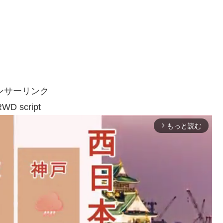
ンサーリンク
WD script
もっと読む
arrow_forward_ios