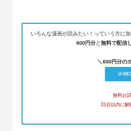
いろんな漫画が読みたい！っていう方に加
600円分
と
無料で配信
＼600円分
U-N
無料お
31日以内に