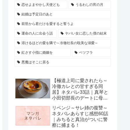
恋せよまやかし天使ども
うるわしの宵の月
結婚は予定日のあと
前世から君だけを愛すると誓うよ
運命の人に出会う話
ヤバい女に恋した僕の結末
溶けるほどの愛を隣で～冷徹社長の耽美な溺愛～
紅さす小指に婚姻を
ベツフラ
悪魔はそこに居る
【極道上司に愛されたら～
冷徹カレとの甘すぎる同
居】ネタバレ33話｜真琴と
小田切部長のデートに母親
が登場
リベンジ～サレ姉の復讐～
ネタバレあらすじ感想60話
｜みちると真治がついに警
察に捕まる！