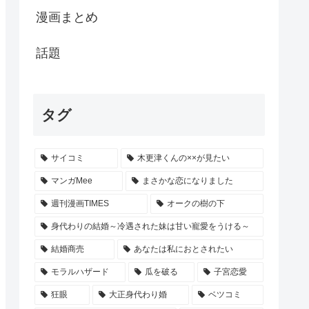
漫画まとめ
話題
タグ
サイコミ
木更津くんの××が見たい
マンガMee
まさかな恋になりました
週刊漫画TIMES
オークの樹の下
身代わりの結婚～冷遇された妹は甘い寵愛をうける～
結婚商売
あなたは私におとされたい
モラルハザード
瓜を破る
子宮恋愛
狂眼
大正身代わり婚
ベツコミ