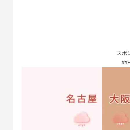
スポ
##R