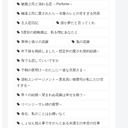
敏腕上司と溺れる恋 ～Perfume～
極道上司に愛されたら～冷徹カレとの甘すぎる同居
主人恋日記
誰か夢だと言ってくれ
5度目の政略婚は、私を憎むあなたと
軍神と偽りの花嫁
鬼の花嫁
年下彼を相続しました～想定外の愛され契約結婚～
母でも恋していいですか
千鶴の夜明け～わたしに一途な旦那さま～
逆転エンゲージメント～悪名高い御曹司が私にだけ甘
すぎる～
寧々の結婚～望まれぬ花嫁は幸せを願う～
リベンジ～サレ姉の復讐～
各位、私のことはお構いなく
しょせん他人事ですからとある弁護士の本音の仕事