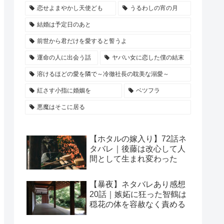
恋せよまやかし天使ども
うるわしの宵の月
結婚は予定日のあと
前世から君だけを愛すると誓うよ
運命の人に出会う話
ヤバい女に恋した僕の結末
溶けるほどの愛を隣で～冷徹社長の耽美な溺愛～
紅さす小指に婚姻を
ベツフラ
悪魔はそこに居る
【ホタルの嫁入り】72話ネ
タバレ｜後藤は改心して人
間として生まれ変わった
【暴夜】ネタバレあり感想
20話｜嫉妬に狂った智鶴は
穏花の体を容赦なく責める