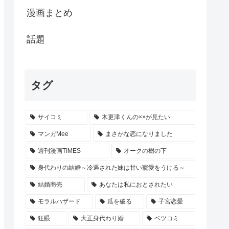
漫画まとめ
話題
タグ
サイコミ
木更津くんの××が見たい
マンガMee
まさかな恋になりました
週刊漫画TIMES
オークの樹の下
身代わりの結婚～冷遇された妹は甘い寵愛をうける～
結婚商売
あなたは私におとされたい
モラルハザード
瓜を破る
子宮恋愛
狂眼
大正身代わり婚
ベツコミ