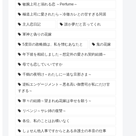
敏腕上司と溺れる恋 ～Perfume～
極道上司に愛されたら～冷徹カレとの甘すぎる同居
主人恋日記
誰か夢だと言ってくれ
軍神と偽りの花嫁
5度目の政略婚は、私を憎むあなたと
鬼の花嫁
年下彼を相続しました～想定外の愛され契約結婚～
母でも恋していいですか
千鶴の夜明け～わたしに一途な旦那さま～
逆転エンゲージメント～悪名高い御曹司が私にだけ甘
すぎる～
寧々の結婚～望まれぬ花嫁は幸せを願う～
リベンジ～サレ姉の復讐～
各位、私のことはお構いなく
しょせん他人事ですからとある弁護士の本音の仕事