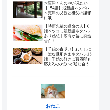
木更津くんの××が見たい
【154話】最新話ネタバレ
木更津の父親と祖父の謝罪
に涙
【時雨先輩の運命の人】8
話ベツコミ最新話ネタバレ
あり感想｜広海が苗に突然
告白！
【千鶴の夜明け】わたしに
一途な旦那さまネタバレ15
話｜千鶴の好きに藤四郎も
応え2人の想いが通じ合う
おねこ