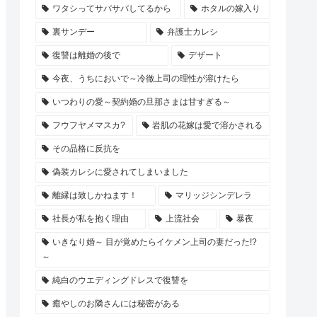
ワタシってサバサバしてるから
ホタルの嫁入り
裏サンデー
弁護士カレシ
復讐は離婚の後で
デザート
今夜、うちにおいで～冷徹上司の理性が溶けたら
いつわりの愛～契約婚の旦那さまは甘すぎる～
フウフヤメマスカ?
岩肌の花嫁は愛で溶かされる
その品格に反抗を
偽装カレシに愛されてしまいました
離縁は致しかねます！
マリッジシンデレラ
社長が私を抱く理由
上流社会
暴夜
いきなり婚～ 目が覚めたらイケメン上司の妻だった!?
～
純白のウエディングドレスで復讐を
癒やしのお隣さんには秘密がある