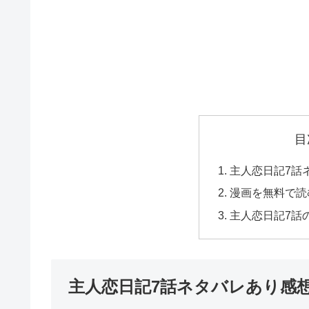
目
主人恋日記7話
漫画を無料で読
主人恋日記7話
主人恋日記7話ネタバレあり感