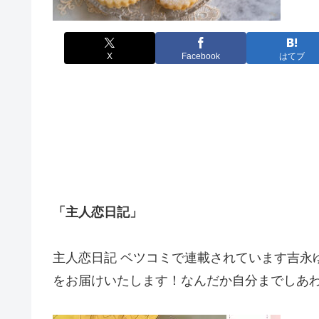
X
Facebook
はてブ
「主人恋日記
」
主人恋日記 ベツコミで連載されています吉永
をお届けいたします！なんだか自分までしあ