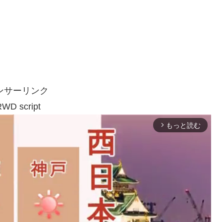
ンサーリンク
WD script
もっと読む
arrow_forward_ios