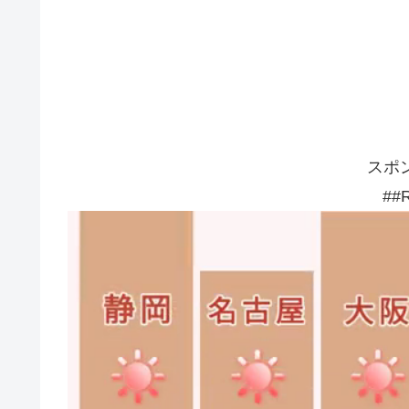
スポ
##R