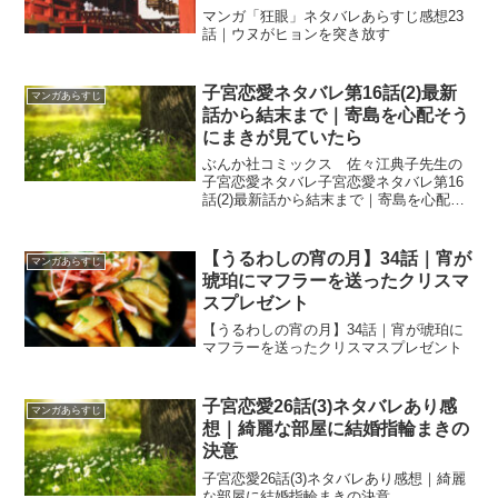
マンガ「狂眼」ネタバレあらすじ感想23
話｜ウヌがヒョンを突き放す
子宮恋愛ネタバレ第16話(2)最新
マンガあらすじ
話から結末まで｜寄島を心配そう
にまきが見ていたら
ぶんか社コミックス 佐々江典子先生の
子宮恋愛ネタバレ子宮恋愛ネタバレ第16
話(2)最新話から結末まで｜寄島を心配そ
うにまきが見ていたら
【うるわしの宵の月】34話｜宵が
マンガあらすじ
琥珀にマフラーを送ったクリスマ
スプレゼント
【うるわしの宵の月】34話｜宵が琥珀に
マフラーを送ったクリスマスプレゼント
子宮恋愛26話(3)ネタバレあり感
マンガあらすじ
想｜綺麗な部屋に結婚指輪まきの
決意
子宮恋愛26話(3)ネタバレあり感想｜綺麗
な部屋に結婚指輪まきの決意