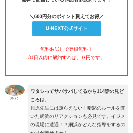
＼600円分のポイント貰えてお得／
U-NEXT公式サイト
無料お試しで登録無料！
31日以内に解約すれば、０円です。
ワタシってサバサバしてるから114話の見ど
おねこ
ころは、
貝原先生には逆らえない！暗黙のルールを聞
いた網浜のリアクションも必見です。イジメ
の現場に遭遇！？網浜がどんな指導をするの
か目が離せません。