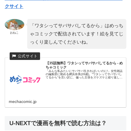
クサイト
「ワタシってサバサバしてるから」はめっち
おねこ
ゃコミックで配信されています！絵を見てじ
っくり楽しんでくださいね。
【35話無料】ワタシってサバサバしてるから - め
ちゃコミック
「みんな私みたいにサバサバ生きればいいのに!」女性雑誌
の編集部に勤める網浜奈美(28歳)。“ワタシってサバサバし
てるから”を言い訳に、偏った主張をズケズケと繰り返し、
同僚たち...
mechacomic.jp
U-NEXTで漫画を無料で読む方法は？