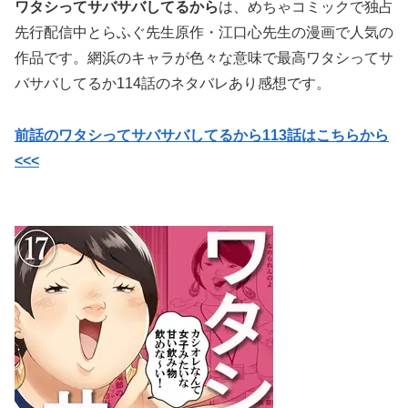
ワタシってサバサバしてるから
は、めちゃコミックで独占
先行配信中
とらふぐ先生原作・
江口心先生の漫画で
人気の
作品です。網浜のキャラが色々な意味で最高ワタシってサ
バサバしてるか114話のネタバレあり感想です。
前話のワタシってサバサバしてるから113話はこちらから
<<<