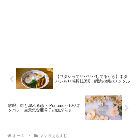
【ワタシってサバサバしてるから】ネタ
バレあり感想113話｜網浜の鋼のメンタル
敏腕上司と溺れる恋 ～Perfume～10話ネ
タバレ｜生意気な亜希子の嫌がらせ
ホーム
マンガあらすじ