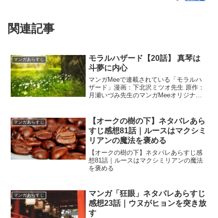
関連記事
モラルハザード【20話】 真琴は
マンガあらすじ
斗夢に内心
マンガMeeで連載されている「モラルハ
ザード」漫画：下北沢ミツオ先生 原作：
月瀬いづみ先生のマンガMeeオリジナル
作品です。最新話20話のネタバレです。
確かにそろそろ斗夢に弟ができても良い
のかなぁっ！？と思ったのでした。
【オークの樹の下】ネタバレあら
マンガあらすじ
すじ感想81話｜ルースはマクシミ
リアンの魔法を褒める
【オークの樹の下】ネタバレあらすじ感
想81話｜ルースはマクシミリアンの魔法
を褒める
マンガ「狂眼」ネタバレあらすじ
マンガあらすじ
感想23話｜ウヌがヒョンを突き放
す