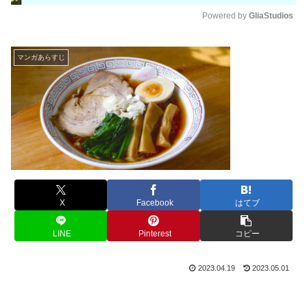
Powered by 
GliaStudios
M
u
マンガあらすじ
t
e
X
Facebook
はてブ
LINE
Pinterest
コピー
2023.04.19
2023.05.01