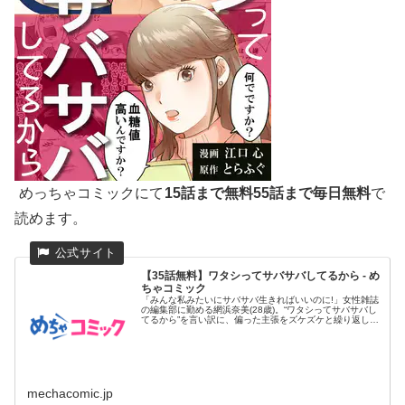
めっちゃコミックにて
15話まで無料55話まで毎日無料
で
読めます。
【35話無料】ワタシってサバサバしてるから - め
ちゃコミック
「みんな私みたいにサバサバ生きればいいのに!」女性雑誌
の編集部に勤める網浜奈美(28歳)。“ワタシってサバサバし
てるから”を言い訳に、偏った主張をズケズケと繰り返し、
同僚たち...
mechacomic.jp