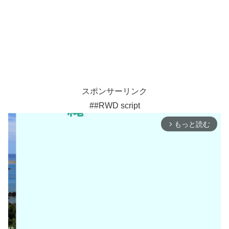
スポンサーリンク
##RWD script
もっと読む
arrow_forward_ios