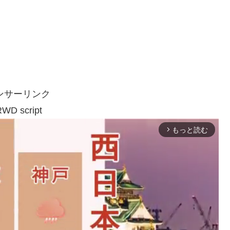
ンサーリンク
WD script
もっと読む
arrow_forward_ios