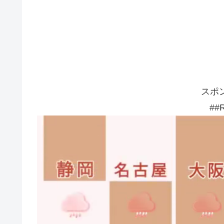
スポ
##R