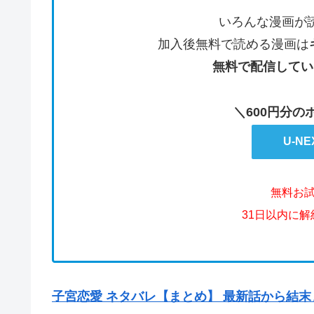
いろんな漫画が
加入後無料で読める漫画は
無料で配信してい
＼600円分
U-N
無料お
31日以内に
子宮恋愛 ネタバレ【まとめ】 最新話から結末