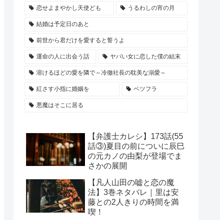
恋せよまやかし天使ども
うるわしの宵の月
結婚は予定日のあと
前世から君だけを愛すると誓うよ
運命の人に出会う話
ヤバい女に恋した僕の結末
溶けるほどの愛を隣で～冷徹社長の耽美な溺愛～
紅さす小指に婚姻を
ベツフラ
悪魔はそこに居る
【弁護士カレシ】173話(55
話③)夏目の前についに辰巳
の元カノの由梨が登場でま
さかの展開
【凡人山田の嘘と恋の魔
法】3巻ネタバレ｜里は安
藤との2人きりの時間を満
喫！