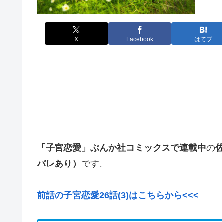
X
Facebook
はてブ
「子宮恋愛」
ぶんか社コミックスで連載中
の
バレあり）
です。
前話の子宮恋愛26話(3)はこちらから<<<