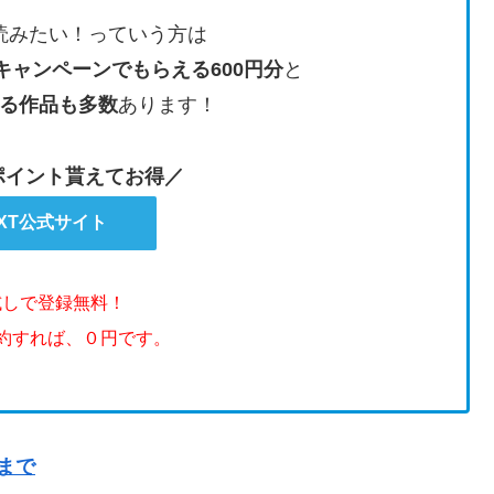
読みたい！っていう方は
キャンペーンでもらえる600円分
と
る作品も多数
あります！
のポイント貰えてお得／
EXT公式サイト
試しで登録無料！
解約すれば、０円です。
まで