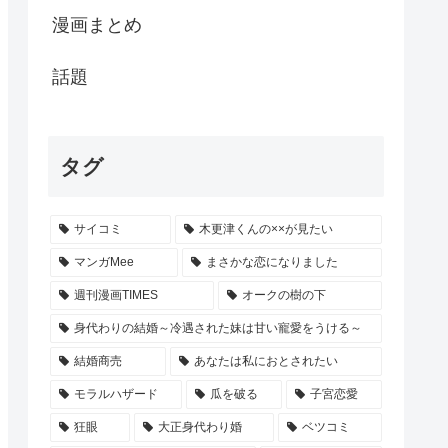
漫画まとめ
話題
タグ
サイコミ
木更津くんの××が見たい
マンガMee
まさかな恋になりました
週刊漫画TIMES
オークの樹の下
身代わりの結婚～冷遇された妹は甘い寵愛をうける～
結婚商売
あなたは私におとされたい
モラルハザード
瓜を破る
子宮恋愛
狂眼
大正身代わり婚
ベツコミ