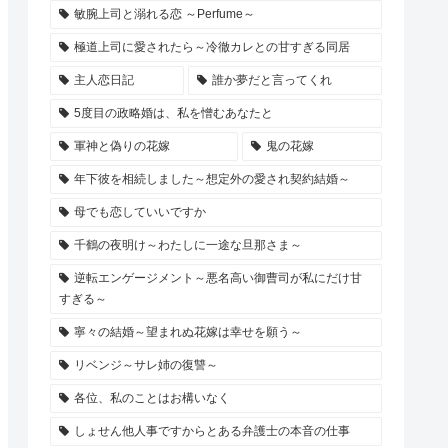
敏腕上司と溺れる恋 ～Perfume～
極道上司に愛されたら～冷徹カレとの甘すぎる同居
主人恋日記
誰か夢だと言ってくれ
5度目の政略婚は、私を憎むあなたと
軍神と偽りの花嫁
鬼の花嫁
年下彼を相続しました～想定外の愛され契約結婚～
母でも恋していいですか
千鶴の夜明け～わたしに一途な旦那さま～
逆転エンゲージメント～悪名高い御曹司が私にだけ甘
すぎる～
寧々の結婚～望まれぬ花嫁は幸せを願う～
リベンジ～サレ姉の復讐～
各位、私のことはお構いなく
しょせん他人事ですからとある弁護士の本音の仕事