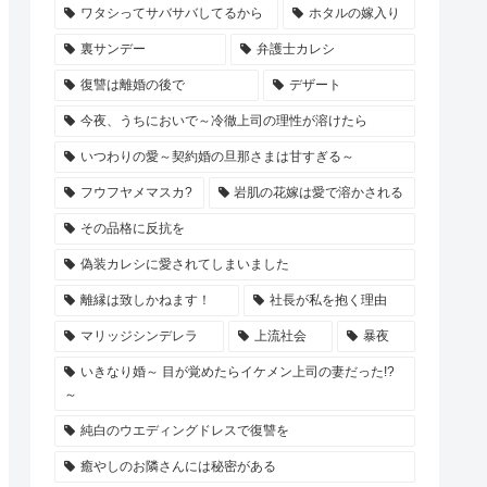
ワタシってサバサバしてるから
ホタルの嫁入り
裏サンデー
弁護士カレシ
復讐は離婚の後で
デザート
今夜、うちにおいで～冷徹上司の理性が溶けたら
いつわりの愛～契約婚の旦那さまは甘すぎる～
フウフヤメマスカ?
岩肌の花嫁は愛で溶かされる
その品格に反抗を
偽装カレシに愛されてしまいました
離縁は致しかねます！
社長が私を抱く理由
マリッジシンデレラ
上流社会
暴夜
いきなり婚～ 目が覚めたらイケメン上司の妻だった!?
～
純白のウエディングドレスで復讐を
癒やしのお隣さんには秘密がある