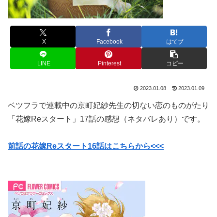
X
Facebook
はてブ
LINE
Pinterest
コピー
2023.01.08
2023.01.09
ベツフラで連載中の京町妃紗先生の切ない恋のものがたり
「花嫁Reスタート」17話の感想（ネタバレあり）です。
前話の花嫁Reスタート16話はこちらから<<<