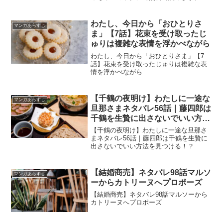
【結婚商売】ネタバレあり65話｜ザカリ
ーの遺言状の内容とは？
わたし、今日から「おひとりさ
マンガあらすじ
ま」【7話】花束を受け取ったじ
ゅりは複雑な表情を浮かべながら
わたし、今日から「おひとりさま」【7
話】花束を受け取ったじゅりは複雑な表
情を浮かべながら
【千鶴の夜明け】わたしに一途な
マンガあらすじ
旦那さまネタバレ56話｜藤四郎は
千鶴を生贄に出さないでいい方法
を見つける！？
【千鶴の夜明け】わたしに一途な旦那さ
まネタバレ56話｜藤四郎は千鶴を生贄に
出さないでいい方法を見つける！？
【結婚商売】ネタバレ98話マルソ
マンガあらすじ
ーからカトリーヌへプロポーズ
【結婚商売】ネタバレ98話マルソーから
カトリーヌへプロポーズ