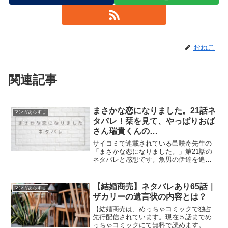
おねこ
関連記事
まさかな恋になりました。21話ネ
マンガあらすじ
タバレ！栞を見て、やっぱりおば
さん瑞貴くんの…
サイコミで連載されている邑咲奇先生の
「まさかな恋になりました。」第21話の
ネタバレと感想です。魚男の伊達を追っ
て様子を見に行った栞でしたが、そこで
偶然再会した伊達の元カノゆうこにライ
バル心どころか...
【結婚商売】ネタバレあり65話｜
マンガあらすじ
ザカリーの遺言状の内容とは？
【結婚商売は、めっちゃコミックで独占
先行配信されています。現在５話までめ
っちゃコミックにて無料で読めます。