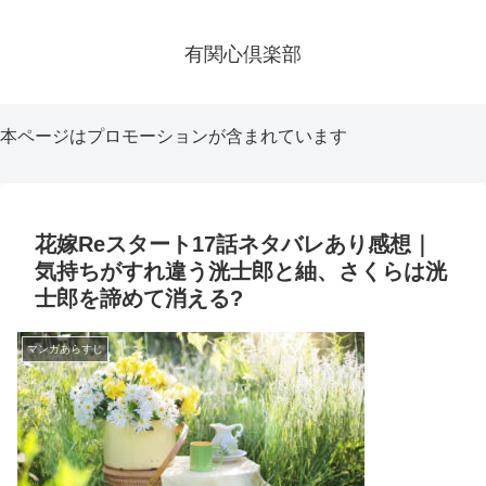
有関心倶楽部
本ページはプロモーションが含まれています
花嫁Reスタート17話ネタバレあり感想｜
気持ちがすれ違う洸士郎と紬、さくらは洸
士郎を諦めて消える?
マンガあらすじ