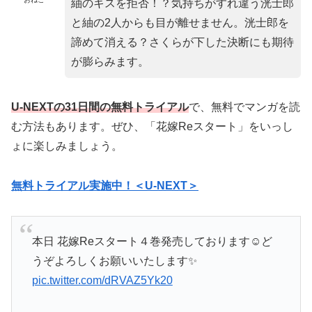
紬のキスを拒否！？気持ちがすれ違う洸士郎
と紬の2人からも目が離せません。洸士郎を
諦めて消える？さくらが下した決断にも期待
が膨らみます。
U-NEXTの31日間の無料トライアル
で、無料でマンガを読
む方法もあります。ぜひ、「花嫁Reスタート」をいっし
ょに楽しみましょう。
無料トライアル実施中！＜U-NEXT＞
本日 花嫁Reスタート４巻発売しております☺️ど
うぞよろしくお願いいたします✨
pic.twitter.com/dRVAZ5Yk20