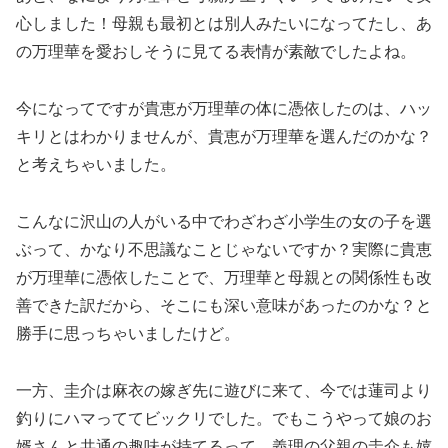
心しました！母親も最初とは別人みたいになってたし、あ
の万理華を愛おしそうに見てる表情が素敵でしたよね。
今になってですが貴恵が万理華の体に憑依したのは、ハッ
キリとはわかりませんが、貴恵が万理華を選んだのかな？
と考えちゃいました。
こんなに沢山の人がいる中でわざわざ小学生の女の子を選
ぶって、かなり不思議なことじゃないですか？実際に貴恵
が万理華に憑依したことで、万理華と母親との関係性も改
善できた訳だから、そこにも深い意味があったのかな？と
勝手に思っちゃいましたけど。
一方、圭介は麻衣の嫁ぎ先に遊びに来て、今では蓮司より
釣りにハマっててビックリでした。でもこうやって娘のお
婿さんと共通の趣味が持てるって、義理の父親の圭介も嬉