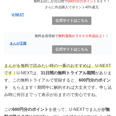
無料お試しが31日間で
600円分のポイント
ＧＥＴ！
さらに作品購入でポイント40%還元
U-NEXT
公式サイトはこちら
無料会員登録で
無料漫画が３０００作品以上！！
まんが王国
公式サイトはこちら
まんがを無料で読みたい時の一番のおすすめは、U-NEXT
です！
U-NEXTは、
31日間の無料トライアル期間
がありま
す。この無料トライアルで登録すると、
600円分のポイン
ト
もらえます！期間中に解約すれば大丈夫です。申し込
み時に何日までって表示が出ますので安心ですね。
この
600円分のポイント
を使って、U-NEXTでまんが
が無