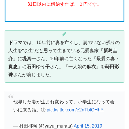
31日以内に解約すれば、０円です。
ドラマ
では、10年前に妻を亡くし、妻のいない残りの
人生を“余生”だと思って生きている元愛妻家「
新島圭
介
」に
堤真一
さん、10年前に亡くなった「最愛の妻・
貴恵
」に
石田ゆり子
さん。「一人娘の
麻衣
」を
蒔田彩
珠
さんが演じました。
他界した妻が生まれ変わって、小学生になって会
いに来る話。①
pic.twitter.com/e2nTbtQHhY
— 村田椰融 (@yayu_murata)
April 15, 2019