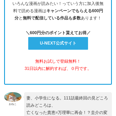
いろんな漫画が読みたい！っていう方に加入後無
料で読める漫画は
キャンペーンでもらえる600円
分
と
無料で配信している作品も多数
あります！
＼600円分のポイント貰えてお得／
U-NEXT公式サイト
無料お試しで登録無料！
31日以内に解約すれば、０円です。
妻、小学生になる。111話最終回の見どころ
おねこ
読みどころは、
亡くなった貴恵=万理華に再会！？圭介の変