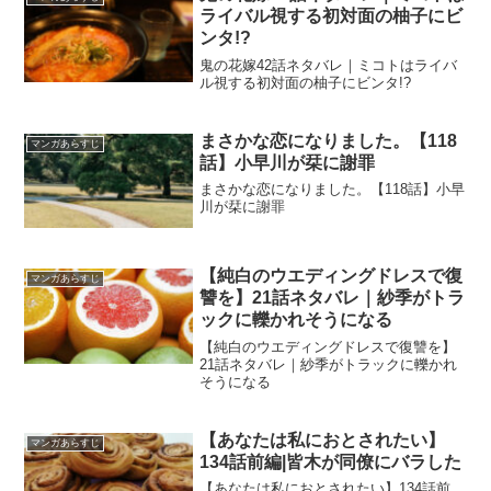
ライバル視する初対面の柚子にビ
ンタ!?
鬼の花嫁42話ネタバレ｜ミコトはライバ
ル視する初対面の柚子にビンタ!?
まさかな恋になりました。【118
マンガあらすじ
話】小早川が栞に謝罪
まさかな恋になりました。【118話】小早
川が栞に謝罪
【純白のウエディングドレスで復
マンガあらすじ
讐を】21話ネタバレ｜紗季がトラ
ックに轢かれそうになる
【純白のウエディングドレスで復讐を】
21話ネタバレ｜紗季がトラックに轢かれ
そうになる
【あなたは私におとされたい】
マンガあらすじ
134話前編|皆木が同僚にバラした
【あなたは私におとされたい】134話前