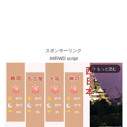
スポンサーリンク
##RWD script
もっと読む
arrow_forward_ios