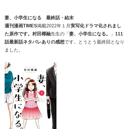
妻、小学生になる
最終話・結末
週刊漫画TIMES
掲載2022年１月
実写化ドラマ化されまし
た
原作です。村田椰融
先生の「
妻、小学生になる。
」
111
話最新話
ネタバレありの感想
です。とうとう最終回となり
ました。