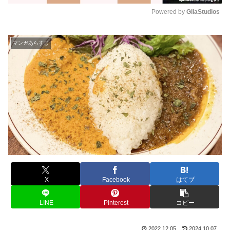
Powered by 
GliaStudios
M
u
マンガあらすじ
t
e
X
Facebook
はてブ
LINE
Pinterest
コピー
2022.12.05
2024.10.07