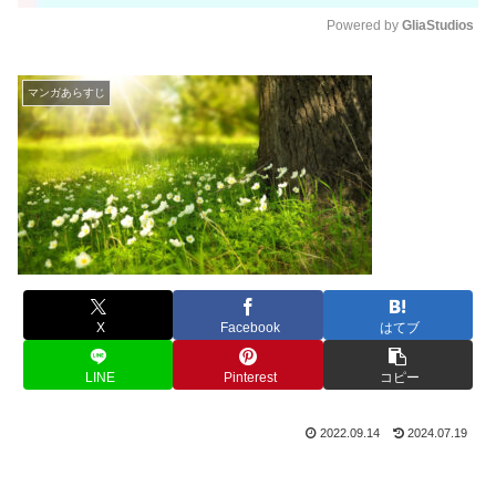
Powered by 
GliaStudios
M
u
マンガあらすじ
t
e
X
Facebook
はてブ
LINE
Pinterest
コピー
2022.09.14
2024.07.19