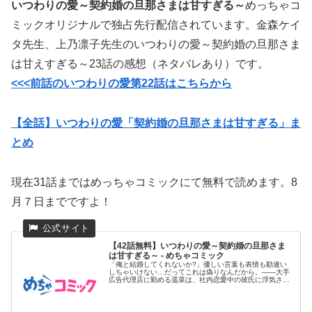
いつわりの愛～契約婚の旦那さまは甘すぎる～
めっちゃコ
ミックオリジナルで独占先行配信されています。金森ケイ
タ先生、上乃凛子先生のいつわりの愛～契約婚の旦那さま
は甘えすぎる～23話の感想（ネタバレあり）です。
<<<前話のいつわりの愛第22話はこちらから
【全話】いつわりの愛「契約婚の旦那さまは甘すぎる」ま
とめ
現在31話まではめっちゃコミックにて無料で読めます。8
月７日までですよ！
【42話無料】いつわりの愛～契約婚の旦那さま
は甘すぎる～ - めちゃコミック
「俺と結婚してくれないか?」優しい言葉も表情も勘違い
しちゃいけない…だってこれは偽りなんだから。――大手
広告代理店に勤める遥菜は、社内恋愛中の彼氏に浮気さ
れ、会社を去ることに...