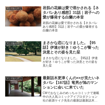
岩肌の花嫁は愛で溶かされる【ネ
マンガあらすじ
タバレあり感想】31話｜岩子への
愛が爆発する白蘭の本音
岩肌の花嫁は愛で溶かされる【ネタバレ
あり感想】31話｜岩子への愛が爆発する
白蘭の本音
まさかな恋になりました。【95
マンガあらすじ
話】伊達が好き！ゆうこが誓った
決意とその姿を見た栞
まさかな恋になりました。【95話】伊達
が好き！ゆうこが誓った決意とその姿を
見た栞
最新話木更津くんの××が見たいネ
マンガあらすじ
タバレ【167話】竜男が旭のマン
ションに会いに来ていた
CMでおなじみのめっちゃコミックで連載
中の大人気コミックアイプロダクション
社の萩原ケイク先生の最新話最新話木更
津くんの××が見たいネタバレ【167話】