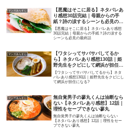
竜男が旭のマンションに会いに来ていた
【悪魔はそこに居る】ネタバレあ
マンガあらすじ
り感想30話完結｜母親からの手
紙？詩の涙するシーンも必見の最
終話
【悪魔はそこに居る】ネタバレあり感想
30話完結｜母親からの手紙？詩の涙する
シーンも必見の最終話
【ワタシってサバサバしてるか
マンガあらすじ
ら】ネタバレあり感想130話｜姫
野先生をクビにして網浜が担任に
なる?
【ワタシってサバサバしてるから】ネタ
バレあり感想130話｜姫野先生をクビにし
て網浜が担任になる?
無自覚男子の蓼丸くんは油断なら
マンガあらすじ
ない【ネタバレあり感想】12話｜
理性をセーブできない蓼丸
無自覚男子の蓼丸くんは油断ならない
【ネタバレあり感想】12話｜理性をセー
ブできない蓼丸