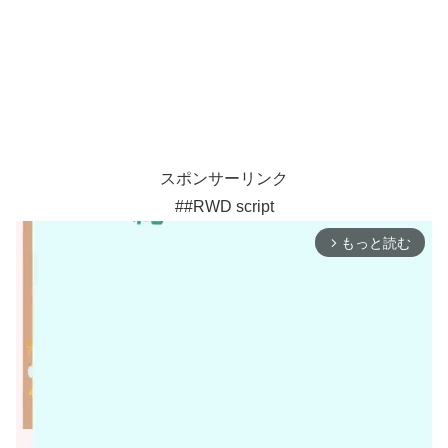
スポンサーリンク
##RWD script
もっと読む
arrow_forward_ios