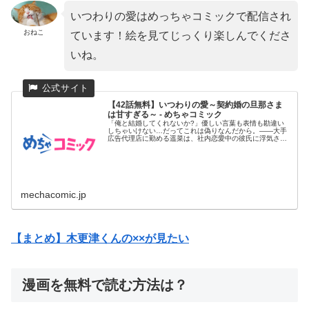
いつわりの愛はめっちゃコミックで配信され
おねこ
ています！絵を見てじっくり楽しんでくださ
いね。
【42話無料】いつわりの愛～契約婚の旦那さま
は甘すぎる～ - めちゃコミック
「俺と結婚してくれないか?」優しい言葉も表情も勘違い
しちゃいけない…だってこれは偽りなんだから。――大手
広告代理店に勤める遥菜は、社内恋愛中の彼氏に浮気さ
れ、会社を去ることに...
mechacomic.jp
【まとめ】木更津くんの××が見たい
漫画を無料で読む方法は？