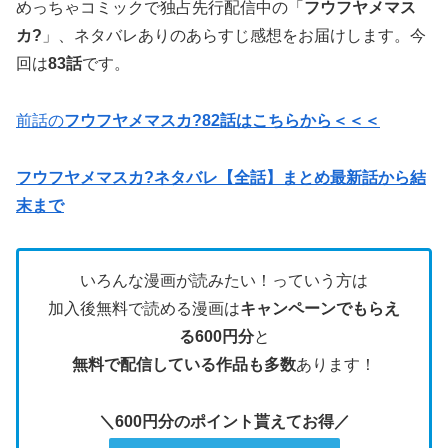
めっちゃコミックで独占先行配信中の「
フウフヤメマス
カ?
」、ネタバレありのあらすじ感想をお届けします。今
回は
83話
です。
前話の
フウフヤメマスカ?82話はこちらから＜＜＜
フウフヤメマスカ?ネタバレ【全話】まとめ最新話から結
末まで
いろんな漫画が読みたい！っていう方は
加入後無料で読める漫画は
キャンペーンでもらえ
る600円分
と
無料で配信している作品も多数
あります！
＼600円分のポイント貰えてお得／