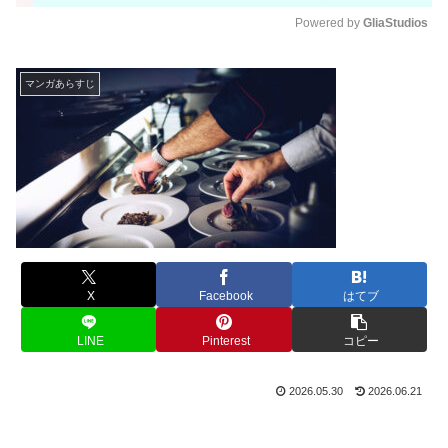
Powered by 
GliaStudios
M
u
マンガあらすじ
t
e
X
Facebook
はてブ
LINE
Pinterest
コピー
2026.05.30
2026.06.21