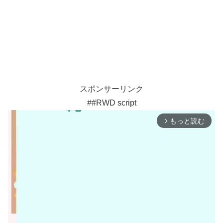
スポンサーリンク
##RWD script
もっと読む
arrow_forward_ios