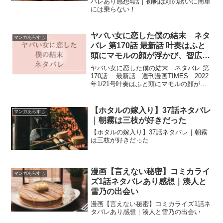
バレあり感想4話｜初帆は頼の誘いに簡単
には乗らない！
ヤバい女に恋した僕の結末 ネタ
マンガあらすじ
バレ 第170話 最新話 叶奏はふと
頭にマモルの顔が浮かび、智広か
ら離れて
ヤバい女に恋した僕の結末 ネタバレ 第
170話 最新話 週刊漫画TIMES 2022
年1/21号叶奏はふと頭にマモルの顔が浮
かび、智広から離れて
【ホタルの嫁入り】37話ネタバレ
マンガあらすじ
｜朝霧は三枝が好きだった
【ホタルの嫁入り】37話ネタバレ｜朝霧
は三枝が好きだった
漫画【言えない秘密】コミカライ
マンガあらすじ
ズ1話ネタバレあり感想｜湊人と
雪乃の出会い
漫画【言えない秘密】コミカライズ1話ネ
タバレあり感想｜湊人と雪乃の出会い