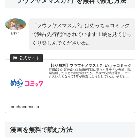
「フウフヤメマスカ?」を無料で読む方法
「フウフヤメマスカ?」はめっちゃコミック
おねこ
で独占先行配信されています！絵を見てじっ
くり楽しんでくださいね。
【5話無料】フウフヤメマスカ? - めちゃコミック
詩織(36)と賢吾(34)は結婚6年目に突入する子ナシ夫婦。職
場結婚した夫との仲は良好だが、男女の関係は薄れ、セッ
クスレスとなって1年が経過しようとしていた。子どもが
欲しい詩...
mechacomic.jp
漫画を無料で読む方法