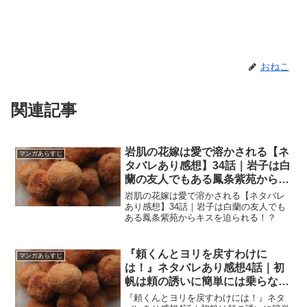
おねこ
関連記事
岩肌の花嫁は愛で溶かされる【ネ
マンガあらすじ
タバレあり感想】34話｜岩子は白
蘭の友人でもある鳳条紫苑からキ
スを迫られる！？
岩肌の花嫁は愛で溶かされる【ネタバレ
あり感想】34話｜岩子は白蘭の友人でも
ある鳳条紫苑からキスを迫られる！？
『頼くんとヨリを戻すわけに
マンガあらすじ
は！』ネタバレあり感想4話｜初
帆は頼の誘いに簡単には乗らな
い！
『頼くんとヨリを戻すわけには！』ネタ