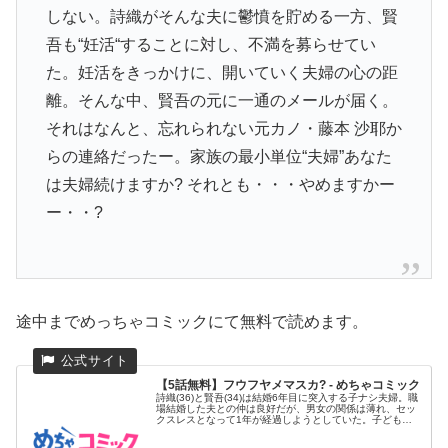
しない。詩織がそんな夫に鬱憤を貯める一方、賢
吾も“妊活“することに対し、不満を募らせてい
た。妊活をきっかけに、開いていく夫婦の心の距
離。そんな中、賢吾の元に一通のメールが届く。
それはなんと、忘れられない元カノ・藤本 沙耶か
らの連絡だったー。家族の最小単位“夫婦”あなた
は夫婦続けますか? それとも・・・やめますかー
ー・・?
途中までめっちゃコミックにて無料で読めます。
【5話無料】フウフヤメマスカ? - めちゃコミック
詩織(36)と賢吾(34)は結婚6年目に突入する子ナシ夫婦。職
場結婚した夫との仲は良好だが、男女の関係は薄れ、セッ
クスレスとなって1年が経過しようとしていた。子どもが
欲しい詩...