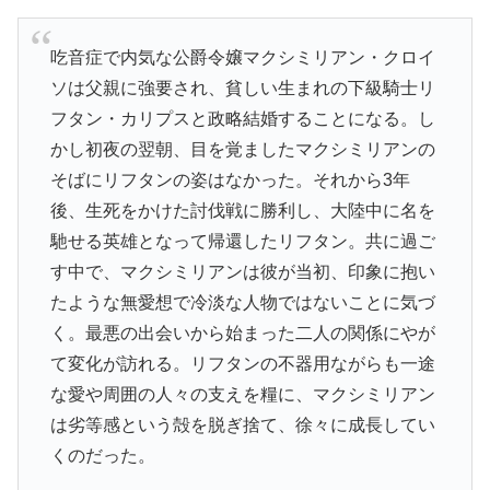
吃音症で内気な公爵令嬢マクシミリアン・クロイ
ソは父親に強要され、貧しい生まれの下級騎士リ
フタン・カリプスと政略結婚することになる。し
かし初夜の翌朝、目を覚ましたマクシミリアンの
そばにリフタンの姿はなかった。それから3年
後、生死をかけた討伐戦に勝利し、大陸中に名を
馳せる英雄となって帰還したリフタン。共に過ご
す中で、マクシミリアンは彼が当初、印象に抱い
たような無愛想で冷淡な人物ではないことに気づ
く。最悪の出会いから始まった二人の関係にやが
て変化が訪れる。リフタンの不器用ながらも一途
な愛や周囲の人々の支えを糧に、マクシミリアン
は劣等感という殻を脱ぎ捨て、徐々に成長してい
くのだった。