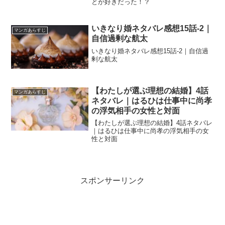
とが好きだった！？
いきなり婚ネタバレ感想15話-2｜
マンガあらすじ
自信過剰な航太
いきなり婚ネタバレ感想15話-2｜自信過
剰な航太
【わたしが選ぶ理想の結婚】4話
マンガあらすじ
ネタバレ｜はるひは仕事中に尚孝
の浮気相手の女性と対面
【わたしが選ぶ理想の結婚】4話ネタバレ
｜はるひは仕事中に尚孝の浮気相手の女
性と対面
スポンサーリンク