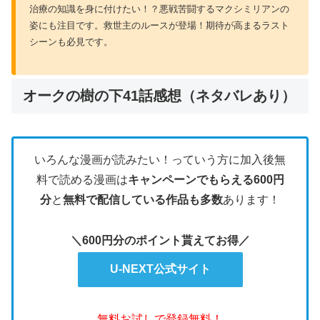
治療の知識を身に付けたい！？悪戦苦闘するマクシミリアンの
姿にも注目です。救世主のルースが登場！期待が高まるラスト
シーンも必見です。
オークの樹の下41話感想（ネタバレあり）
いろんな漫画が読みたい！っていう方に加入後無
料で読める漫画は
キャンペーンでもらえる600円
分
と
無料で配信している作品も多数
あります！
＼600円分のポイント貰えてお得／
U-NEXT公式サイト
無料お試しで登録無料！