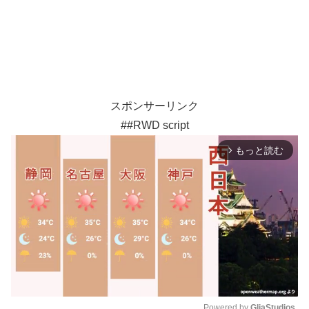
スポンサーリンク
##RWD script
もっと読む
arrow_forward_ios
Powered by 
GliaStudios