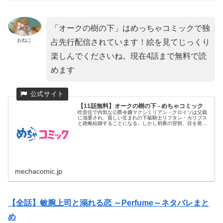
「オークの樹の下」はめっちゃコミックで独
おねこ
占先行配信されています！絵を見てじっくり
楽しんでくださいね。現在4話まで無料で読
めます
【11話無料】オークの樹の下 - めちゃコミック
吃音症で内気な公爵令嬢マクシミリアン・クロイソは父親
に強要され、貧しい生まれの下級騎士リフタン・カリプス
と政略結婚することになる。しかし初夜の翌朝、目を覚ま
したマクシミリアン...
mechacomic.jp
【全話】敏腕上司と溺れる恋 ～Perfume～ネタバレまと
め