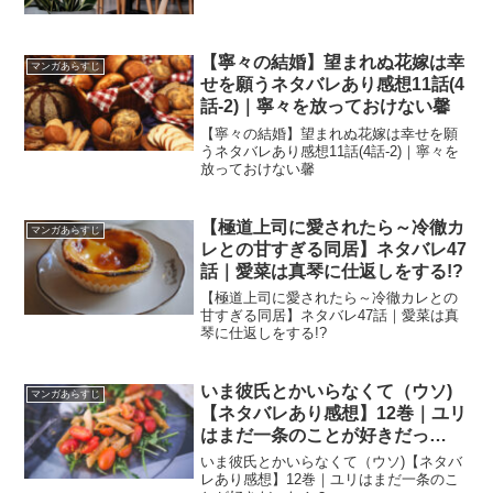
【寧々の結婚】望まれぬ花嫁は幸
マンガあらすじ
せを願うネタバレあり感想11話(4
話-2)｜寧々を放っておけない馨
【寧々の結婚】望まれぬ花嫁は幸せを願
うネタバレあり感想11話(4話-2)｜寧々を
放っておけない馨
【極道上司に愛されたら～冷徹カ
マンガあらすじ
レとの甘すぎる同居】ネタバレ47
話｜愛菜は真琴に仕返しをする!?
【極道上司に愛されたら～冷徹カレとの
甘すぎる同居】ネタバレ47話｜愛菜は真
琴に仕返しをする!?
いま彼氏とかいらなくて（ウソ)
マンガあらすじ
【ネタバレあり感想】12巻｜ユリ
はまだ一条のことが好きだっ
た！？
いま彼氏とかいらなくて（ウソ)【ネタバ
レあり感想】12巻｜ユリはまだ一条のこ