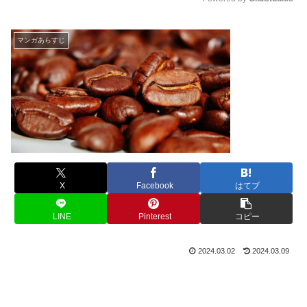
M
u
マンガあらすじ
t
e
X
Facebook
はてブ
LINE
Pinterest
コピー
2024.03.02
2024.03.09