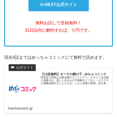
U-NEXT公式サイト
無料お試しで登録無料！
31日以内に解約すれば、０円です。
現在4話まではめっちゃコミックにて無料で読めます。
【11話無料】オークの樹の下 - めちゃコミック
吃音症で内気な公爵令嬢マクシミリアン・クロイソは父親
に強要され、貧しい生まれの下級騎士リフタン・カリプス
と政略結婚することになる。しかし初夜の翌朝、目を覚ま
したマクシミリアン...
mechacomic.jp