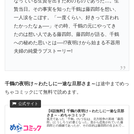
なっている生贄を出すためのものであった…。生
贄当日。その事実を知った千鶴は藤四郎を想い、
一人涙をこぼす。「一度くらい、好きって言われ
たかったなぁ──」その時、千鶴の元にやってき
たのは想い人である藤四郎。藤四郎が語る、千鶴
への秘めた思いとは──!?夜明けから始まる不器用
夫婦の純愛ラブストーリー!
千鶴の夜明け～わたしに一途な旦那さま～
は途中までめっ
ちゃコミックにて無料で読めます。
【8話無料】千鶴の夜明け～わたしに一途な旦那
さま～ - めちゃコミック
孤児であった「千鶴」(ちづる)は、北方戦争の英雄「藤四
郎」(とうしろう)の妻となった。昔から恋焦がれていた藤
四郎との婚姻であったが、その目的は藤四郎の生まれであ
る北条家から村...