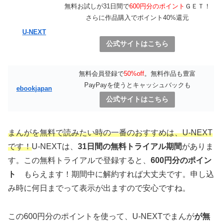
無料お試しが31日間で
600円分のポイント
ＧＥＴ！
さらに作品購入でポイント40%還元
U-NEXT
公式サイトはこちら
無料会員登録で
50%off
。無料作品も豊富
PayPayを使うとキャッシュバックも
ebookjapan
公式サイトはこちら
まんがを無料で読みたい時の一番のおすすめは、U-NEXT
です！
U-NEXTは、
31日間の無料トライアル期間
がありま
す。この無料トライアルで登録すると、
600円分のポイン
ト
もらえます！期間中に解約すれば大丈夫です。申し込
み時に何日までって表示が出ますので安心ですね。
この600円分のポイントを使って、U-NEXTでまんが
が無