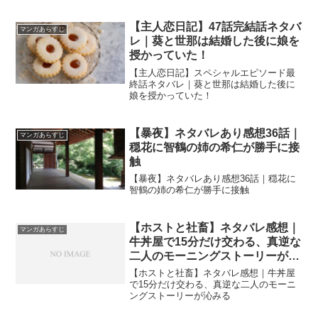
【主人恋日記】47話完結話ネタバ
マンガあらすじ
レ｜葵と世那は結婚した後に娘を
授かっていた！
【主人恋日記】スペシャルエピソード最
終話ネタバレ｜葵と世那は結婚した後に
娘を授かっていた！
【暴夜】ネタバレあり感想36話｜
マンガあらすじ
穏花に智鶴の姉の希仁が勝手に接
触
【暴夜】ネタバレあり感想36話｜穏花に
智鶴の姉の希仁が勝手に接触
【ホストと社畜】ネタバレ感想｜
マンガあらすじ
牛丼屋で15分だけ交わる、真逆な
二人のモーニングストーリーが沁
みる
【ホストと社畜】ネタバレ感想｜牛丼屋
で15分だけ交わる、真逆な二人のモーニ
ングストーリーが沁みる