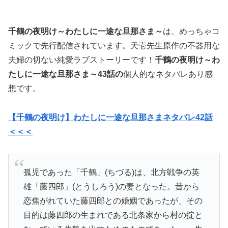
千鶴の夜明け～わたしに一途な旦那さま～
は、めっちゃコ
ミックで先行配信されています。天壱先生原作の不器用な
夫婦の切ない純愛ラブストーリーです！
千鶴の夜明け～わ
たしに一途な旦那さま～43話の
個人的なネタバレあり感
想です。
【千鶴の夜明け】わたしに一途な旦那さまネタバレ42話
＜＜＜
孤児であった「千鶴」(ちづる)は、北方戦争の英
雄「藤四郎」(とうしろう)の妻となった。昔から
恋焦がれていた藤四郎との婚姻であったが、その
目的は藤四郎の生まれである北条家から村の掟と