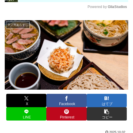
Powered by 
GliaStudios
M
u
マンガあらすじ
t
e
X
Facebook
はてブ
LINE
Pinterest
コピー
2025.10.02