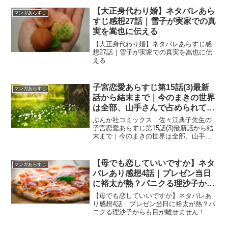
【大正身代わり婚】ネタバレあら
マンガあらすじ
すじ感想27話｜雪子が実家での真
実を嵩也に伝える
【大正身代わり婚】ネタバレあらすじ感
想27話｜雪子が実家での真実を嵩也に伝
える
子宮恋愛あらすじ第15話(3)最新
マンガあらすじ
話から結末まで｜今のまきの世界
は全部、山手さんで占められてい
ると思って
ぶんか社コミックス 佐々江典子先生の
子宮恋愛あらすじ第15話(3)最新話から結
末まで｜今のまきの世界は全部、山手さ
んで占められていると思って
【母でも恋していいですか】ネタ
マンガあらすじ
バレあり感想4話｜プレゼン当日
に裕太が熱？パニクる理沙子から
も目が離せません！
【母でも恋していいですか】ネタバレあ
り感想4話｜プレゼン当日に裕太が熱？パ
ニクる理沙子からも目が離せません！