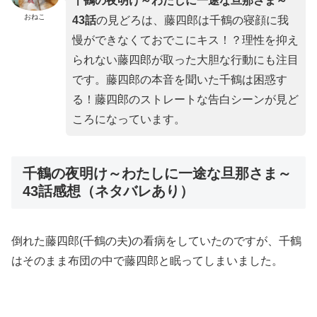
千鶴の夜明け～わたしに一途な旦那さま～
おねこ
43
話
の見どろは、藤四郎は千鶴の寝顔に我
慢ができなくておでこにキス！？理性を抑え
られない藤四郎が取った大胆な行動にも注目
です。藤四郎の本音を聞いた千鶴は困惑す
る！藤四郎のストレートな告白シーンが見ど
ころになっています。
千鶴の夜明け～わたしに一途な旦那さま～
43話感想（ネタバレあり）
倒れた藤四郎(千鶴の夫)の看病をしていたのですが、千鶴
はそのまま布団の中で藤四郎と眠ってしまいました。