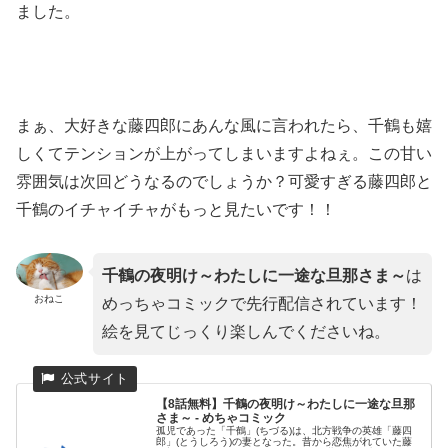
ました。
まぁ、大好きな藤四郎にあんな風に言われたら、千鶴も嬉
しくてテンションが上がってしまいますよねぇ。この甘い
雰囲気は次回どうなるのでしょうか？可愛すぎる藤四郎と
千鶴のイチャイチャがもっと見たいです！！
千鶴の夜明け～わたしに一途な旦那さま～
は
おねこ
めっちゃコミックで先行配信されています！
絵を見てじっくり楽しんでくださいね。
【8話無料】千鶴の夜明け～わたしに一途な旦那
さま～ - めちゃコミック
孤児であった「千鶴」(ちづる)は、北方戦争の英雄「藤四
郎」(とうしろう)の妻となった。昔から恋焦がれていた藤