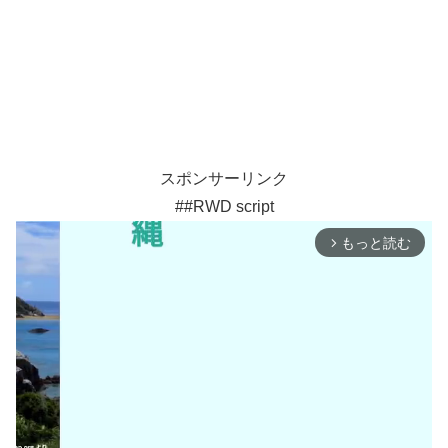
スポンサーリンク
##RWD script
もっと読む
arrow_forward_ios