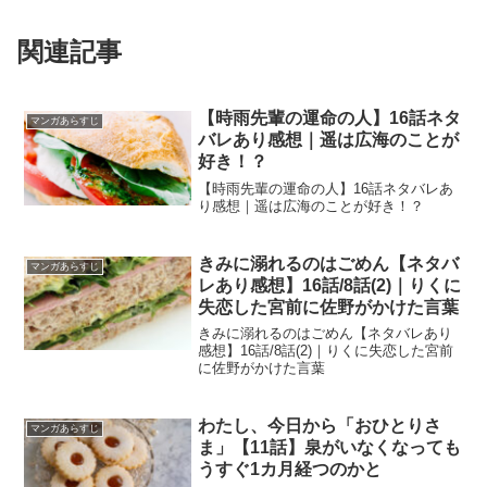
関連記事
【時雨先輩の運命の人】16話ネタ
マンガあらすじ
バレあり感想｜遥は広海のことが
好き！？
【時雨先輩の運命の人】16話ネタバレあ
り感想｜遥は広海のことが好き！？
きみに溺れるのはごめん【ネタバ
マンガあらすじ
レあり感想】16話/8話(2)｜りくに
失恋した宮前に佐野がかけた言葉
きみに溺れるのはごめん【ネタバレあり
感想】16話/8話(2)｜りくに失恋した宮前
に佐野がかけた言葉
わたし、今日から「おひとりさ
マンガあらすじ
ま」【11話】泉がいなくなっても
うすぐ1カ月経つのかと