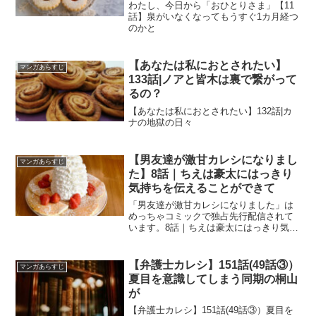
わたし、今日から「おひとりさま」【11
話】泉がいなくなってもうすぐ1カ月経つ
のかと
【あなたは私におとされたい】
マンガあらすじ
133話|ノアと皆木は裏で繋がって
るの？
【あなたは私におとされたい】132話|カ
ナの地獄の日々
【男友達が激甘カレシになりまし
マンガあらすじ
た】8話｜ちえは豪太にはっきり
気持ちを伝えることができて
「男友達が激甘カレシになりました」は
めっちゃコミックで独占先行配信されて
います。8話｜ちえは豪太にはっきり気持
ちを伝えることができて
【弁護士カレシ】151話(49話③）
マンガあらすじ
夏目を意識してしまう同期の桐山
が
【弁護士カレシ】151話(49話③）夏目を