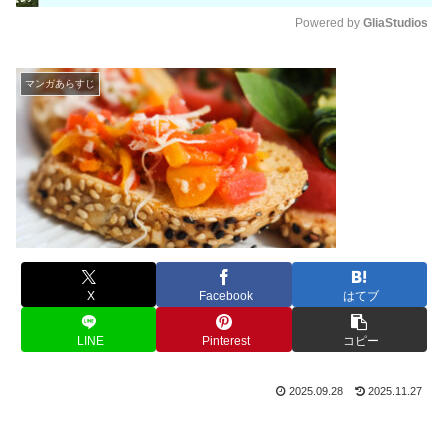
Powered by 
GliaStudios
M
u
マンガあらすじ
t
e
X
Facebook
はてブ
LINE
Pinterest
コピー
2025.09.28
2025.11.27