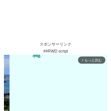
スポンサーリンク
##RWD script
もっと読む
arrow_forward_ios