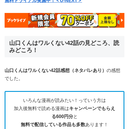
無料トライアル実施中！＜U-NEXT＞
山口くんはワルくない42話の見どころ、読
みどころ！
山口くんはワルくない42
話感想（ネタバレあり）
の感想
でした。
いろんな漫画が読みたい！っていう方は
加入後無料で読める漫画は
キャンペーンでもらえ
る600円分
と
無料で配信している作品も多数
あります！