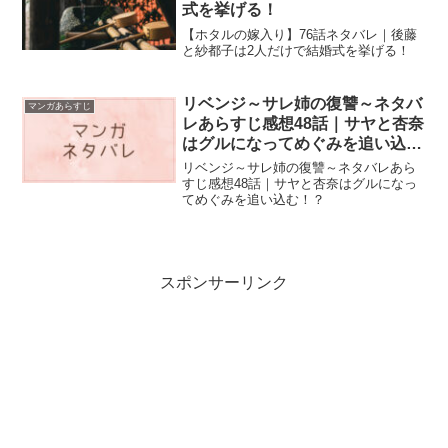
式を挙げる！
【ホタルの嫁入り】76話ネタバレ｜後藤
と紗都子は2人だけで結婚式を挙げる！
リベンジ～サレ姉の復讐～ネタバ
マンガあらすじ
レあらすじ感想48話｜サヤと杏奈
はグルになってめぐみを追い込
む！？
リベンジ～サレ姉の復讐～ネタバレあら
すじ感想48話｜サヤと杏奈はグルになっ
てめぐみを追い込む！？
スポンサーリンク