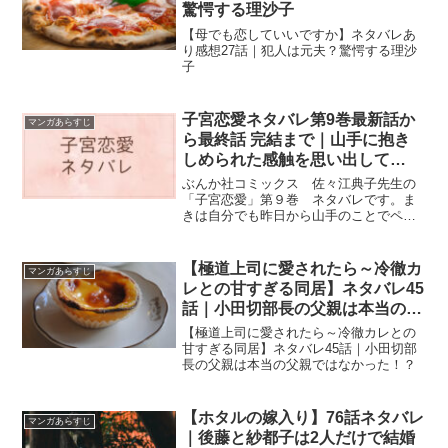
驚愕する理沙子
【母でも恋していいですか】ネタバレあ
り感想27話｜犯人は元夫？驚愕する理沙
子
子宮恋愛ネタバレ第9巻最新話か
マンガあらすじ
ら最終話 完結まで｜山手に抱き
しめられた感触を思い出して…
ぶんか社コミックス 佐々江典子先生の
「子宮恋愛」第９巻 ネタバレです。ま
きは自分でも昨日から山手のことでペー
スがおかしくなっていることに気付きな
がら、コーヒーの粉を慌てて片付けたの
です。
【極道上司に愛されたら～冷徹カ
マンガあらすじ
レとの甘すぎる同居】ネタバレ45
話｜小田切部長の父親は本当の父
親ではなかった！？
【極道上司に愛されたら～冷徹カレとの
甘すぎる同居】ネタバレ45話｜小田切部
長の父親は本当の父親ではなかった！？
【ホタルの嫁入り】76話ネタバレ
マンガあらすじ
｜後藤と紗都子は2人だけで結婚