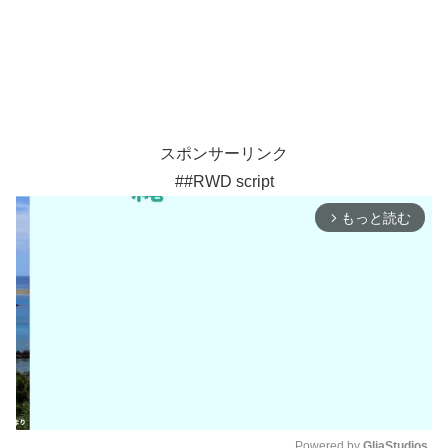
スポンサーリンク
##RWD script
もっと読む
arrow_forward_ios
Powered by 
GliaStudios