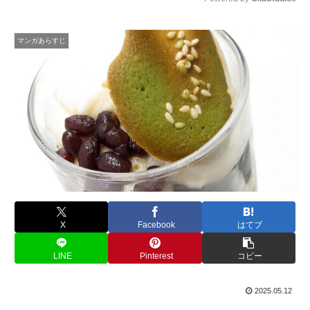
M
u
マンガあらすじ
t
e
X
Facebook
はてブ
LINE
Pinterest
コピー
2025.05.12