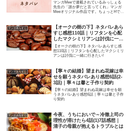
マンガMeeで連載されているみっしぇる
先生の「誰か夢だと言ってくれ」マンガ
Meeオリジナル作品です。ちょっとHでキ
ュンとするBL低身長にコンプレックスが
ある男子高校生小夜と高身長イケメンの
真柴の関係は...前話の誰か夢だと言って
【オークの樹の下】ネタバレあら
マンガあらすじ
くれ13話は...
すじ感想110話｜リフタンを心配
したマクシミリアンは討伐に一緒
に行きたい!
【オークの樹の下】ネタバレあらすじ感
想110話｜リフタンを心配したマクシミリ
アンは討伐に一緒に行きたい!
【寧々の結婚】望まれぬ花嫁は幸
マンガあらすじ
せを願うネタバレあり感想6話(2-
3話)｜寧々は馨と子作り契約
【寧々の結婚】望まれぬ花嫁は幸せを願
うネタバレあり感想6話｜寧々は馨と子作
り契約
今夜、うちにおいで～冷徹上司の
マンガあらすじ
理性が溶けたら4話(1)7話感想｜
清子の母親が抱えるトラブルとは