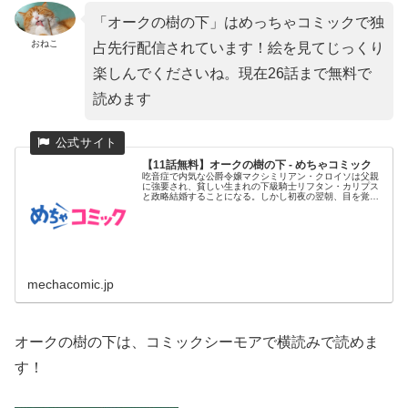
「オークの樹の下」はめっちゃコミックで独
おねこ
占先行配信されています！絵を見てじっくり
楽しんでくださいね。現在26話まで無料で
読めます
【11話無料】オークの樹の下 - めちゃコミック
吃音症で内気な公爵令嬢マクシミリアン・クロイソは父親
に強要され、貧しい生まれの下級騎士リフタン・カリプス
と政略結婚することになる。しかし初夜の翌朝、目を覚ま
したマクシミリアン...
mechacomic.jp
オークの樹の下は、コミックシーモアで横読みで読めま
す！