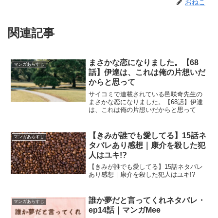
おねこ
関連記事
まさかな恋になりました。【68
マンガあらすじ
話】伊達は、これは俺の片想いだ
からと思って
サイコミで連載されている邑咲奇先生の
まさかな恋になりました。【68話】伊達
は、これは俺の片想いだからと思って
【きみが誰でも愛してる】15話ネ
マンガあらすじ
タバレあり感想｜康介を殺した犯
人はユキ!?
【きみが誰でも愛してる】15話ネタバレ
あり感想｜康介を殺した犯人はユキ!?
誰か夢だと言ってくれネタバレ・
マンガあらすじ
ep14話｜マンガMee