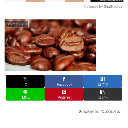
Powered by 
GliaStudios
M
u
マンガあらすじ
t
e
X
Facebook
はてブ
LINE
Pinterest
コピー
2025.04.20
2025.04.27