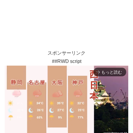
スポンサーリンク
##RWD script
もっと読む
arrow_forward_ios