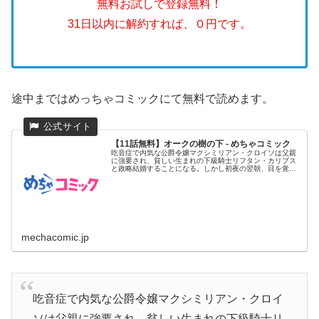
無料お試しで登録無料！
31日以内に解約すれば、０円です。
途中まではめっちゃコミックにて無料で読めます。
【11話無料】オークの樹の下 - めちゃコミック
吃音症で内気な公爵令嬢マクシミリアン・クロイソは父親
に強要され、貧しい生まれの下級騎士リフタン・カリプス
と政略結婚することになる。しかし初夜の翌朝、目を覚ま
したマクシミリアン...
mechacomic.jp
吃音症で内気な公爵令嬢マクシミリアン・クロイ
ソは父親に強要され、貧しい生まれの下級騎士リ