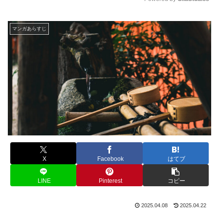
M
u
マンガあらすじ
t
e
X
Facebook
はてブ
LINE
Pinterest
コピー
2025.04.08
2025.04.22