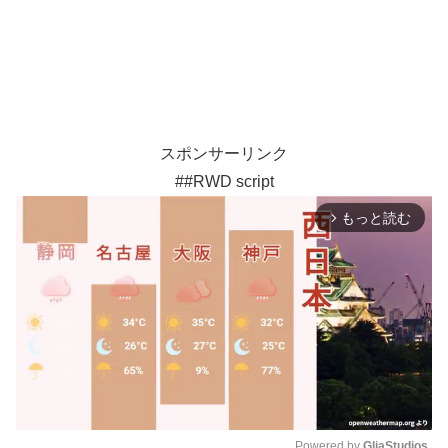
スポンサーリンク
##RWD script
もっと読む
arrow_forward_ios
Powered by 
GliaStudios