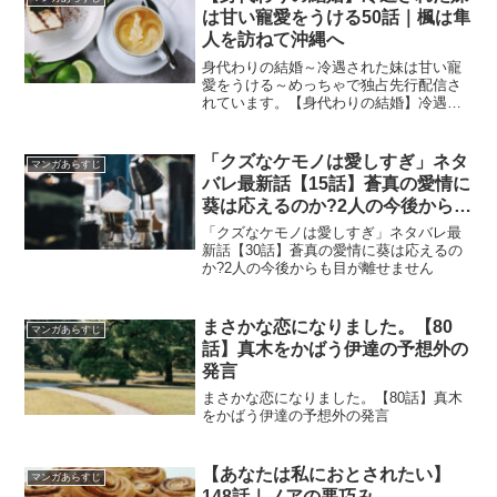
は甘い寵愛をうける50話｜楓は隼
人を訪ねて沖縄へ
身代わりの結婚～冷遇された妹は甘い寵
愛をうける～めっちゃで独占先行配信さ
れています。【身代わりの結婚】冷遇さ
れた妹は甘い寵愛をうける49話｜楓を心
配するふりの愛美
「クズなケモノは愛しすぎ」ネタ
マンガあらすじ
バレ最新話【15話】蒼真の愛情に
葵は応えるのか?2人の今後からも
目が離せません
「クズなケモノは愛しすぎ」ネタバレ最
新話【30話】蒼真の愛情に葵は応えるの
か?2人の今後からも目が離せません
まさかな恋になりました。【80
マンガあらすじ
話】真木をかばう伊達の予想外の
発言
まさかな恋になりました。【80話】真木
をかばう伊達の予想外の発言
【あなたは私におとされたい】
マンガあらすじ
148話｜ノアの悪巧み