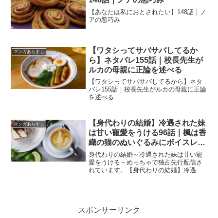
【あなたは私におとされたい】148話｜ノ
アの悪巧み
【ワタシってサバサバしてるか
マンガあらすじ
ら】ネタバレ155話｜校長先生が
ルカの母親に正論を述べる
【ワタシってサバサバしてるから】ネタ
バレ155話｜校長先生がルカの母親に正論
を述べる
【身代わりの結婚】冷遇された妹
マンガあらすじ
は甘い寵愛をうける96話｜楓は香
織の猫のぬいぐるみにボイスレコ
ーダーを仕込んでいた！
身代わりの結婚～冷遇された妹は甘い寵
愛をうける～めっちゃで独占先行配信さ
れています。【身代わりの結婚】冷遇さ
れた妹は甘い寵愛をうける96話｜楓は香
織の猫のぬいぐるみにボイスレコーダー
を仕込んでいた！
スポンサーリンク