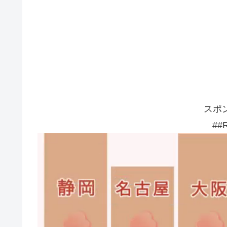
スポ
##R