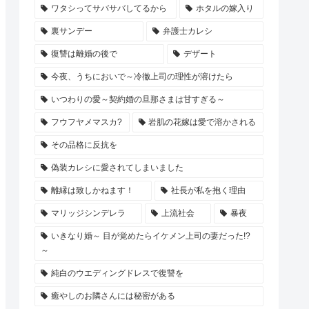
ワタシってサバサバしてるから
ホタルの嫁入り
裏サンデー
弁護士カレシ
復讐は離婚の後で
デザート
今夜、うちにおいで～冷徹上司の理性が溶けたら
いつわりの愛～契約婚の旦那さまは甘すぎる～
フウフヤメマスカ?
岩肌の花嫁は愛で溶かされる
その品格に反抗を
偽装カレシに愛されてしまいました
離縁は致しかねます！
社長が私を抱く理由
マリッジシンデレラ
上流社会
暴夜
いきなり婚～ 目が覚めたらイケメン上司の妻だった!?
～
純白のウエディングドレスで復讐を
癒やしのお隣さんには秘密がある