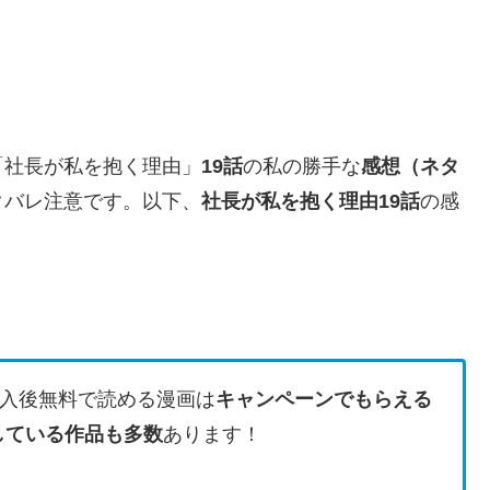
「社長が私を抱く理由」
19話
の私の勝手な
感想（ネタ
タバレ注意です。
以下、
社長が私を抱く理由19
話
の感
入後無料で読める漫画は
キャンペーンでもらえる
している作品も多数
あります！