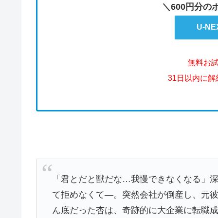
＼600円分
U-N
無料お
31日以内に
「君とだと獣だな…我慢できなくなる」
て拒めなくて―。突然会社が倒産し、元
ん底だった杏は、奇跡的に大企業に転職成