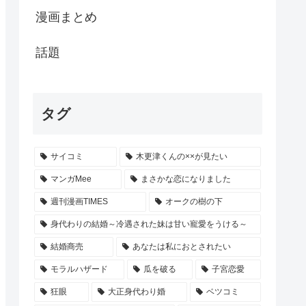
漫画まとめ
話題
タグ
サイコミ
木更津くんの××が見たい
マンガMee
まさかな恋になりました
週刊漫画TIMES
オークの樹の下
身代わりの結婚～冷遇された妹は甘い寵愛をうける～
結婚商売
あなたは私におとされたい
モラルハザード
瓜を破る
子宮恋愛
狂眼
大正身代わり婚
ベツコミ