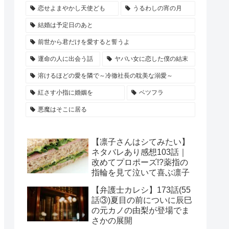
恋せよまやかし天使ども
うるわしの宵の月
結婚は予定日のあと
前世から君だけを愛すると誓うよ
運命の人に出会う話
ヤバい女に恋した僕の結末
溶けるほどの愛を隣で～冷徹社長の耽美な溺愛～
紅さす小指に婚姻を
ベツフラ
悪魔はそこに居る
【凛子さんはシてみたい】
ネタバレあり感想103話｜
改めてプロポーズ!?薬指の
指輪を見て泣いて喜ぶ凛子
【弁護士カレシ】173話(55
話③)夏目の前についに辰巳
の元カノの由梨が登場でま
さかの展開