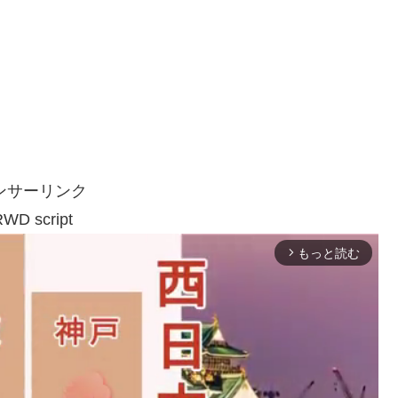
ンサーリンク
WD script
もっと読む
arrow_forward_ios