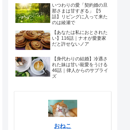
いつわりの愛「契約婚の旦
那さまは甘すぎる」【5
話】リビングに入って来た
のは綾瀬で
【あなたは私におとされた
い】116話｜ナオが愛妻家
だと許せないノア
【身代わりの結婚】冷遇さ
れた妹は甘い寵愛をうける
46話｜律人からのサプライ
ズ
おねこ