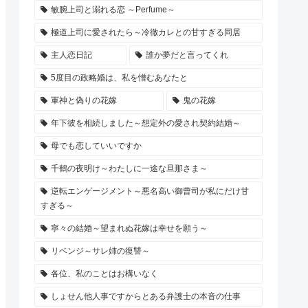
敏腕上司と溺れる恋 ～Perfume～
極道上司に愛されたら～冷徹カレとの甘すぎる同居
主人恋日記
誰か夢だと言ってくれ
5度目の政略婚は、私を憎むあなたと
軍神と偽りの花嫁
鬼の花嫁
年下彼を相続しました～想定外の愛され契約結婚～
母でも恋していいですか
千鶴の夜明け～わたしに一途な旦那さま～
逆転エンゲージメント～悪名高い御曹司が私にだけ甘
すぎる～
寧々の結婚～望まれぬ花嫁は幸せを願う～
リベンジ～サレ姉の復讐～
各位、私のことはお構いなく
しょせん他人事ですからとある弁護士の本音の仕事