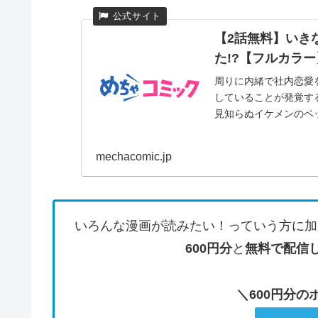
【2話無料】いき
た!?【フルカラー
周りに内緒で社内恋愛
していることが発覚す
見知らぬイケメンのベッ
mechacomic.jp
いろんな漫画が読みたい！っていう方に加
600円分
と
無料で配信
＼600円分