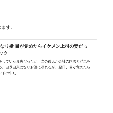
めます。
きなり婚 目が覚めたらイケメン上司の妻だっ
ミック
をしていた真央だったが、当の彼氏が会社の同僚と浮気を
る。自暴自棄になりお酒に溺れるが、翌日、目が覚めたら
ドの中だ...