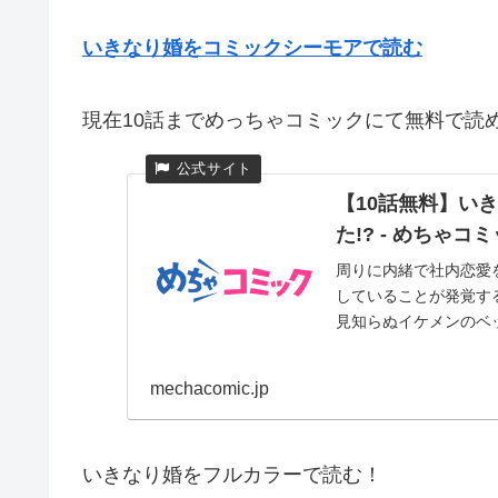
いきなり婚をコミックシーモアで読む
現在10話までめっちゃコミックにて無料で読
【10話無料】い
た!? - めちゃコ
周りに内緒で社内恋愛
していることが発覚す
見知らぬイケメンのベッ
mechacomic.jp
いきなり婚をフルカラーで読む！