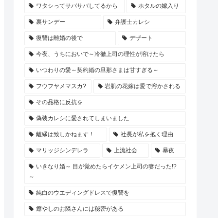
ワタシってサバサバしてるから
ホタルの嫁入り
裏サンデー
弁護士カレシ
復讐は離婚の後で
デザート
今夜、うちにおいで～冷徹上司の理性が溶けたら
いつわりの愛～契約婚の旦那さまは甘すぎる～
フウフヤメマスカ?
岩肌の花嫁は愛で溶かされる
その品格に反抗を
偽装カレシに愛されてしまいました
離縁は致しかねます！
社長が私を抱く理由
マリッジシンデレラ
上流社会
暴夜
いきなり婚～ 目が覚めたらイケメン上司の妻だった!?
～
純白のウエディングドレスで復讐を
癒やしのお隣さんには秘密がある