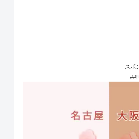
スポ
##R