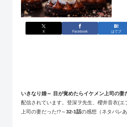
X
Facebook
はてブ
いきなり婚～
目が覚めたらイケメン上司の妻
配信されています。
登深ヲ先生、
櫻井音衣
(
エ
上司の妻だった
!?
～
32
-1話
の感想（ネタバレ