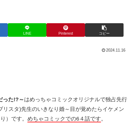
LINE
Pinterest
コピー
2024.11.16
だった
!?
～
は
めっちゃコミックオリジナルで独占先行
ブリスタ
)
先生
の
いきなり婚～目が覚めたらイケメン
あり）です。
めちゃコミックでの6４話です
。