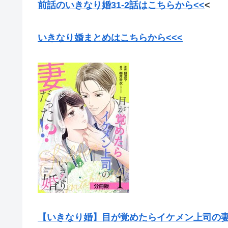
前話のいきなり婚31-2話はこちらから<<
<
いきなり婚まとめはこちらから<<<
【いきなり婚】目が覚めたらイケメン上司の妻