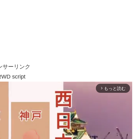
ンサーリンク
WD script
もっと読む
arrow_forward_ios