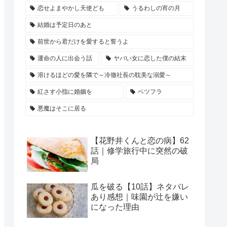
恋せよまやかし天使ども
うるわしの宵の月
結婚は予定日のあと
前世から君だけを愛すると誓うよ
運命の人に出会う話
ヤバい女に恋した僕の結末
溶けるほどの愛を隣で～冷徹社長の耽美な溺愛～
紅さす小指に婚姻を
ベツフラ
悪魔はそこに居る
【花野井くんと恋の病】62
話｜修学旅行中に突然の破
局
瓜を破る【10話】ネタバレ
あり感想｜味園が辻を嫌い
になった理由