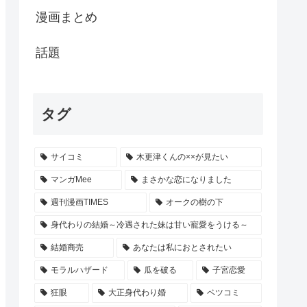
漫画まとめ
話題
タグ
サイコミ
木更津くんの××が見たい
マンガMee
まさかな恋になりました
週刊漫画TIMES
オークの樹の下
身代わりの結婚～冷遇された妹は甘い寵愛をうける～
結婚商売
あなたは私におとされたい
モラルハザード
瓜を破る
子宮恋愛
狂眼
大正身代わり婚
ベツコミ