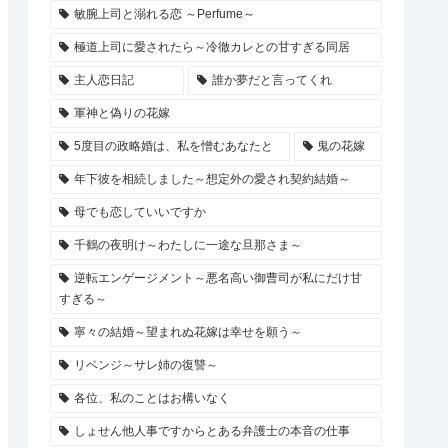
敏腕上司と溺れる恋 ～Perfume～
極道上司に愛されたら～冷徹カレとの甘すぎる同居
主人恋日記
誰か夢だと言ってくれ
軍神と偽りの花嫁
5度目の政略婚は、私を憎むあなたと
鬼の花嫁
年下彼を相続しました～想定外の愛され契約結婚～
母でも恋していいですか
千鶴の夜明け～わたしに一途な旦那さま～
逆転エンゲージメント～悪名高い御曹司が私にだけ甘
すぎる～
寧々の結婚～望まれぬ花嫁は幸せを願う～
リベンジ～サレ姉の復讐～
各位、私のことはお構いなく
しょせん他人事ですからとある弁護士の本音の仕事