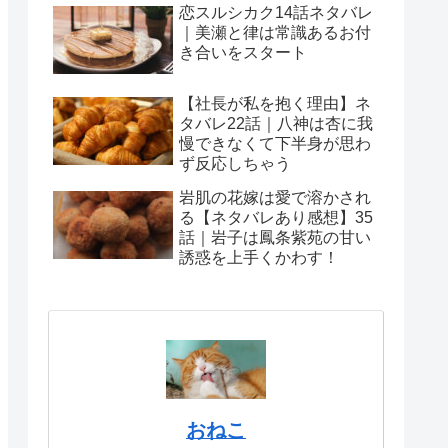
恋スルシカク14話ネタバレ
｜美瀬と律は常識あるお付
き合いをスタート
【社長が私を抱く理由】ネ
タバレ22話｜八神は杏に我
慢できなくて下半身が思わ
ず反応しちゃう
岩肌の花嫁は愛で溶かされ
る【ネタバレあり感想】35
話｜岩子は鳳条紫苑の甘い
誘惑を上手くかわす！
おねこ