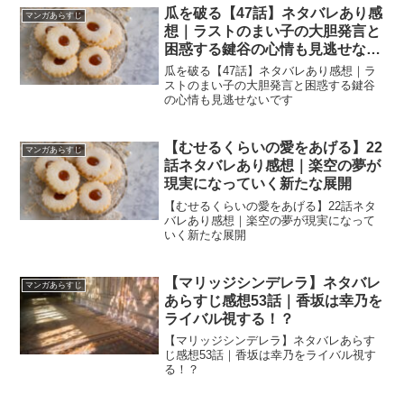
瓜を破る【47話】ネタバレあり感
マンガあらすじ
想｜ラストのまい子の大胆発言と
困惑する鍵谷の心情も見逃せない
です
瓜を破る【47話】ネタバレあり感想｜ラ
ストのまい子の大胆発言と困惑する鍵谷
の心情も見逃せないです
【むせるくらいの愛をあげる】22
マンガあらすじ
話ネタバレあり感想｜楽空の夢が
現実になっていく新たな展開
【むせるくらいの愛をあげる】22話ネタ
バレあり感想｜楽空の夢が現実になって
いく新たな展開
【マリッジシンデレラ】ネタバレ
マンガあらすじ
あらすじ感想53話｜香坂は幸乃を
ライバル視する！？
【マリッジシンデレラ】ネタバレあらす
じ感想53話｜香坂は幸乃をライバル視す
る！？