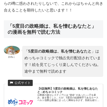
らの噂に惑わされたりしないで、これからはちゃんと向き
合えることを期待したいと思います！！
「5度目の政略婚は、私を憎むあなたと」
の漫画を無料で読む方法
「
5度目の政略婚は、私を憎むあなたと
」は
おねこ
めっちゃコミックで独占先行配信されていま
す！絵を見てじっくり楽しんでくださいね。
途中まで無料で読めます
【6話無料】5度目の政略婚は、私を憎むあなた
と - めちゃコミック
公爵家の娘セレスティアには “使命” があった──子を産
み、血を繋ぐこと。だが、5度目の結婚相手であるルース
ベルト伯爵は夜伽にまったく興味を示さず、拒絶を繰り返
す。そして知っ...