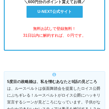
＼600円分のポイント貰えてお得／
U-NEXT公式サイト
無料お試しで登録無料！
31日以内に解約すれば、０円です。
5度目の政略婚は、私を憎むあなたと9
話の見どころ
は、ルースベルトは仮面舞踏会を提案したロイス公爵
にぶちギレる！ルースベルトがロイス公爵にハッキリ
宣言するシーンが見どころになっています。子供がな
かなかできないセレスティアは養子を検討する！？セ