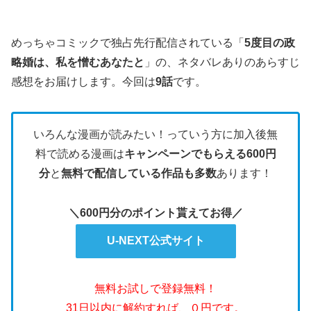
めっちゃコミックで独占先行配信されている「
5度目の政
略婚は、私を憎むあなたと
」の、ネタバレありのあらすじ
感想をお届けします。今回は
9話
です。
いろんな漫画が読みたい！っていう方に加入後無
料で読める漫画は
キャンペーンでもらえる600円
分
と
無料で配信している作品も多数
あります！
＼600円分のポイント貰えてお得／
U-NEXT公式サイト
無料お試しで登録無料！
31日以内に解約すれば、０円です。