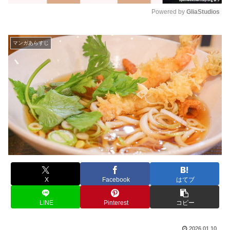
Powered by 
GliaStudios
M
u
マンガあらすじ
t
e
X
Facebook
はてブ
LINE
Pinterest
コピー
2026.01.10