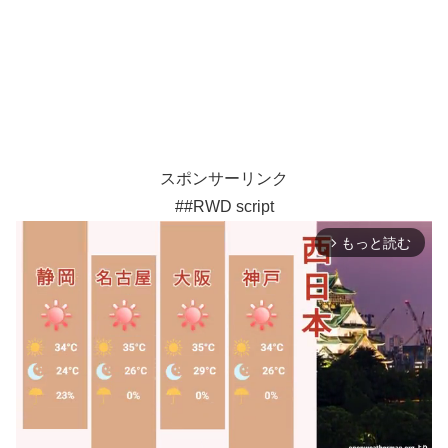
スポンサーリンク
##RWD script
もっと読む
arrow_forward_ios