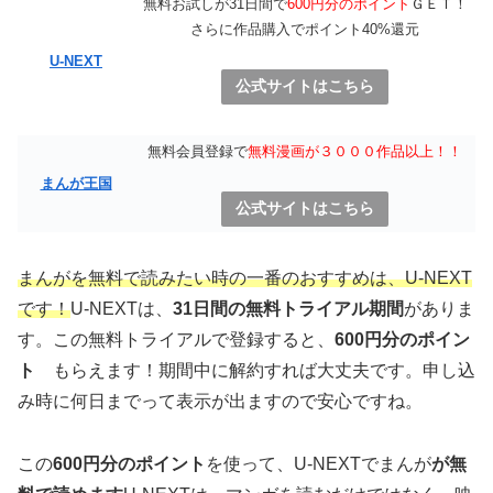
無料お試しが31日間で
600円分のポイント
ＧＥＴ！
さらに作品購入でポイント40%還元
U-NEXT
公式サイトはこちら
無料会員登録で
無料漫画が３０００作品以上！！
まんが王国
公式サイトはこちら
まんがを無料で読みたい時の一番のおすすめは、U-NEXT
です！
U-NEXTは、
31日間の無料トライアル期間
がありま
す。この無料トライアルで登録すると、
600円分のポイン
ト
もらえます！期間中に解約すれば大丈夫です。申し込
み時に何日までって表示が出ますので安心ですね。
この
600円分のポイント
を使って、U-NEXTでまんが
が無