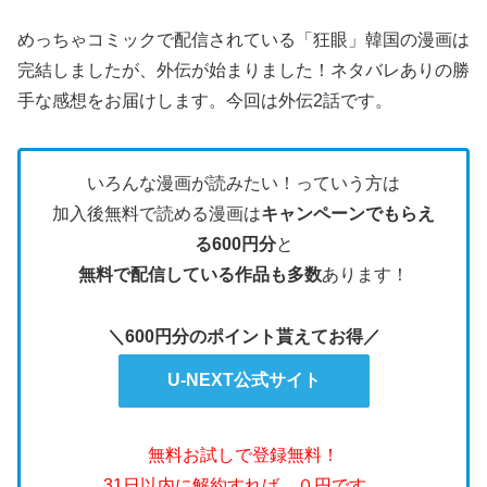
めっちゃコミックで配信されている「狂眼」韓国の漫画は
完結しましたが、外伝が始まりました！ネタバレありの勝
手な感想をお届けします。今回は外伝2話です。
いろんな漫画が読みたい！っていう方は
加入後無料で読める漫画は
キャンペーンでもらえ
る600円分
と
無料で配信している作品も多数
あります！
＼600円分のポイント貰えてお得／
U-NEXT公式サイト
無料お試しで登録無料！
31日以内に解約すれば、０円です。