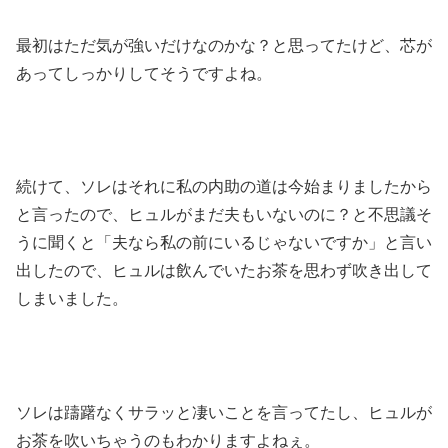
最初はただ気が強いだけなのかな？と思ってたけど、芯が
あってしっかりしてそうですよね。
続けて、ソレはそれに私の内助の道は今始まりましたから
と言ったので、ヒュルがまだ夫もいないのに？と不思議そ
うに聞くと「夫なら私の前にいるじゃないですか」と言い
出したので、ヒュルは飲んでいたお茶を思わず吹き出して
しまいました。
ソレは躊躇なくサラッと凄いことを言ってたし、ヒュルが
お茶を吹いちゃうのもわかりますよねぇ。