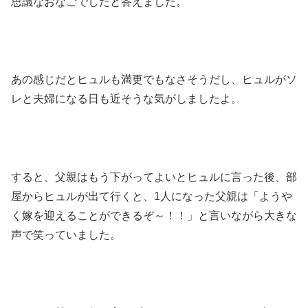
思議なおなごでしたと答えました。
あの感じだとヒュルも満更でもなさそうだし、ヒュルがソ
レと夫婦になる日も近そうな気がしましたよ。
すると、父親はもう下がってよいとヒュルに言った後、部
屋からヒュルが出て行くと、1人になった父親は「ようや
く嫁を迎えることができるぞ～！！」と言いながら大きな
声で笑っていました。