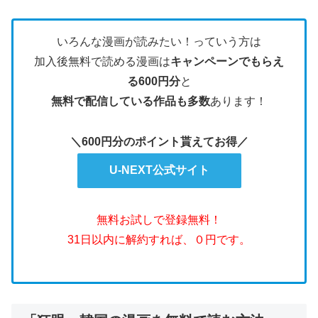
いろんな漫画が読みたい！っていう方は
加入後無料で読める漫画は
キャンペーンでもらえ
る600円分
と
無料で配信している作品も多数
あります！
＼600円分のポイント貰えてお得／
U-NEXT公式サイト
無料お試しで登録無料！
31日以内に解約すれば、０円です。