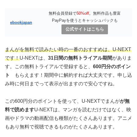
無料会員登録で
50%off
。無料作品も豊富
PayPayを使うとキャッシュバックも
ebookjapan
公式サイトはこちら
まんがを無料で読みたい時の一番のおすすめは、U-NEXT
です！
U-NEXTは、
31日間の無料トライアル期間
がありま
す。この無料トライアルで登録すると、
600円分のポイン
ト
もらえます！期間中に解約すれば大丈夫です。申し込
み時に何日までって表示が出ますので安心ですね。
この600円分のポイントを使って、U-NEXTでまんが
が無
料で読めます
U-NEXTは、マンガを読むだけではなく、映
画やドラマの動画配信も種類がたくさんあります。アニメ
もあり無料で視聴できるものがたくさんあります。