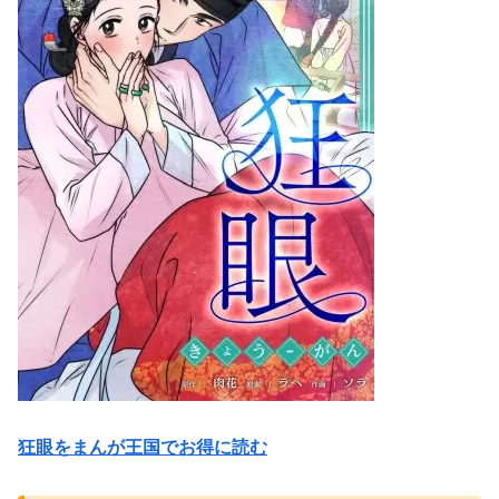
狂眼をまんが王国でお得に読む