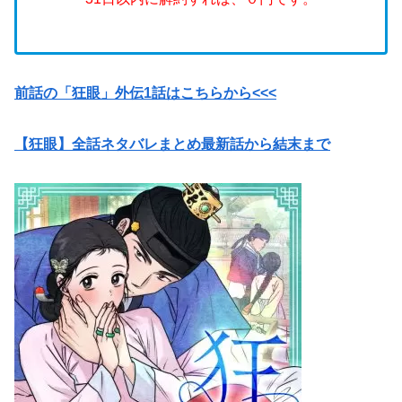
前話の「狂眼」外伝1話はこちらから<<<
【狂眼】全話ネタバレまとめ最新話から結末まで