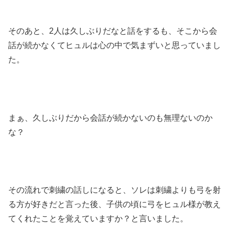
そのあと、2人は久しぶりだなと話をするも、そこから会
話が続かなくてヒュルは心の中で気まずいと思っていまし
た。
まぁ、久しぶりだから会話が続かないのも無理ないのか
な？
その流れで刺繍の話しになると、ソレは刺繍よりも弓を射
る方が好きだと言った後、子供の頃に弓をヒュル様が教え
てくれたことを覚えていますか？と言いました。