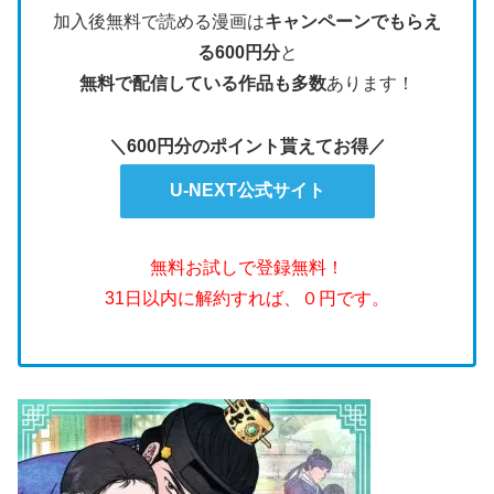
加入後無料で読める漫画は
キャンペーンでもらえ
る600円分
と
無料で配信している作品も多数
あります！
＼600円分のポイント貰えてお得／
U-NEXT公式サイト
無料お試しで登録無料！
31日以内に解約すれば、０円です。