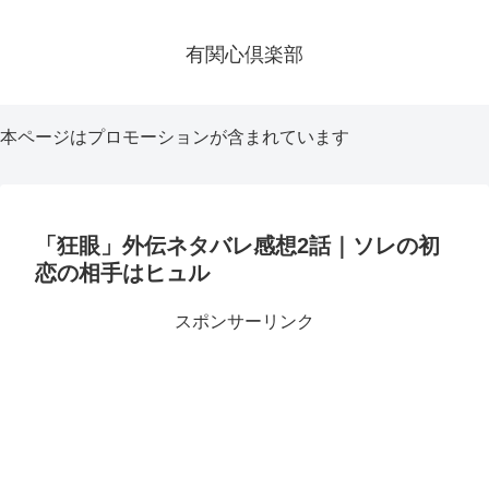
有関心倶楽部
本ページはプロモーションが含まれています
「狂眼」外伝ネタバレ感想2話｜ソレの初
恋の相手はヒュル
スポンサーリンク