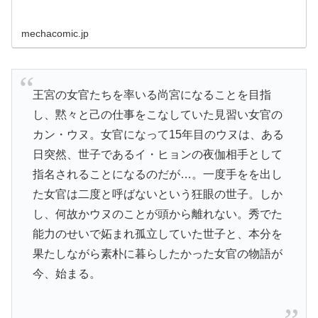
mechacomic.jp
王宮の女官たちを率いる尚宮になることを目指
し、黙々と己の仕事をこなしていた見習い女官の
カン・ウヌ。女官になって15年目のウヌは、ある
日突然、世子であるイ・ヒョンの夜伽相手として
指名されることになるのだが…。一度手をを出し
た女官は二度と呼ばないという狂眼の世子。しか
し、何故かウヌのことが頭から離れない。秀でた
能力のせいで妬まれ孤立していた世子と、本分を
果たしながら素朴に暮らしたかった女官の物語が
今、始まる。