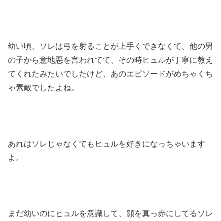
幼い頃、ソレは弓を射ることが上手くできなくて、他の男
の子から意地悪を言われてて、その時ヒュルが丁寧に教え
てくれたみたいでしたけど、あのエピソードがめちゃくち
ゃ素敵でしたよね。
あれはソレじゃなくてもヒュルを好きになっちゃいます
よ。
まだ幼いのにヒュルを意識して、顔を真っ赤にしてるソレ