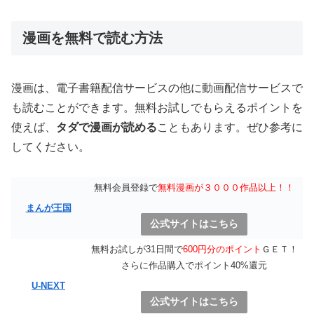
漫画を無料で読む方法
漫画は、電子書籍配信サービスの他に動画配信サービスで
も読むことができます。無料お試しでもらえるポイントを
使えば、
タダで漫画が読める
こともあります。ぜひ参考に
してください。
無料会員登録で
無料漫画が３０００作品以上！！
まんが王国
公式サイトはこちら
無料お試しが31日間で
600円分のポイント
ＧＥＴ！
さらに作品購入でポイント40%還元
U-NEXT
公式サイトはこちら