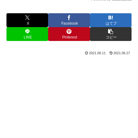
M
u
X
Facebook
はてブ
t
e
LINE
Pinterest
コピー
2021.06.11
2021.06.27