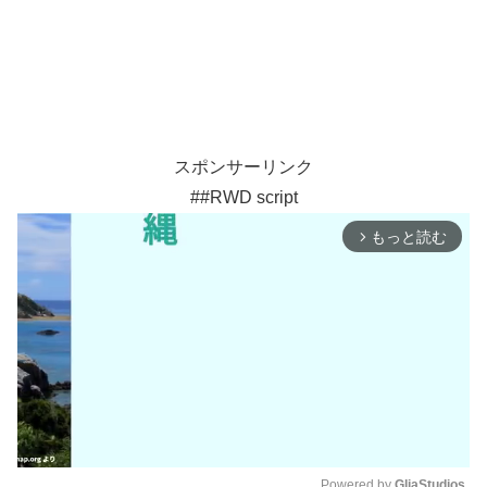
スポンサーリンク
##RWD script
もっと読む
arrow_forward_ios
Powered by 
GliaStudios