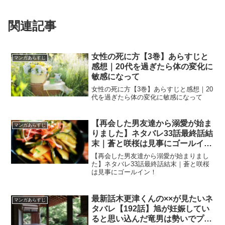
関連記事
女性の死に方【3巻】あらすじと
マンガあらすじ
感想｜20代を過ぎたら体の変化に
敏感になって
女性の死に方【3巻】あらすじと感想｜20
代を過ぎたら体の変化に敏感になって
【再会した男友達から溺愛が始ま
マンガあらすじ
りました】ネタバレ33話最終話結
末｜蒼と咲桜は見事にゴールイ
ン！
【再会した男友達から溺愛が始まりまし
た】ネタバレ33話最終話結末｜蒼と咲桜
は見事にゴールイン！
最新話木更津くんの××が見たいネ
マンガあらすじ
タバレ【192話】旭が妊娠してい
ると思い込んだ竜男は勢いでプロ