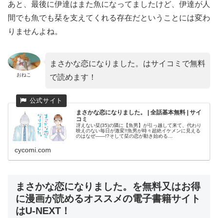
あと、最後に伊達はまた魚になってましたけど、伊達が人
間でも魚でも栞を支えてくれる存在だということには変わ
りませんよね。
まさかな恋になりました。はサイコミで無料
おねこ
で読めます！
まさかな恋になりました。 | 全話基本無料 | サイ
コミ
冴えない栞(35)の隣に【魚男】が引っ越して来て、代わり
映えのない毎日が激変!!魚男が時々超絶イケメンに見える
のはなぜ――!?そして栞の恋が動き始める…
cycomi.com
まさかな恋になりました。を無料又はお得
に漫画が読めるオススメの電子書籍サイト
はU-NEXT！