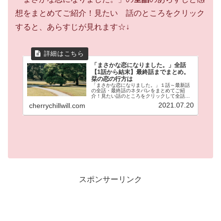
想をまとめてご紹介！見たい 話のところをクリック
すると、あらすじが見れます☆↓
「まさかな恋になりました。」全話
【1話から結末】最終話までまとめ。
栞の恋の行方は
「まさかな恋になりました。」１話～最新話
の全話・最終話のネタバレをまとめてご紹
介！見たい話のところをクリックして全話の
あらすじが見れます。冴えない岩井栞（３
2021.07.20
cherrychillwill.com
５）の隣に引っ越してきた伊達。なぜか栞に
は魚男に見えてしまう。が時々イケメン
に！？これまでの冴えない日常が激変する！
ラブコメの鬼才邑咲奇先生の人気作品です！
スポンサーリンク