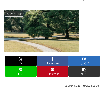
M
u
マンガあらすじ
t
e
X
Facebook
はてブ
LINE
Pinterest
コピー
2024.01.11
2024.01.18