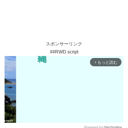
スポンサーリンク
##RWD script
もっと読む
arrow_forward_ios
Powered by 
GliaStudios