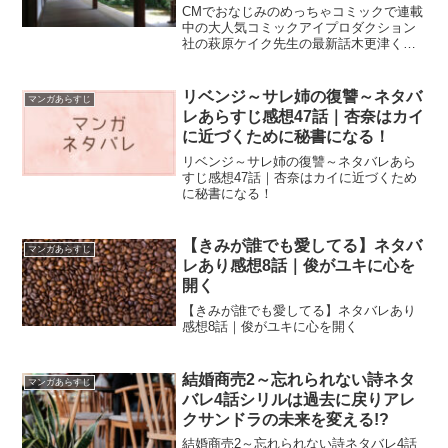
ポーズ!?
CMでおなじみのめっちゃコミックで連載
中の大人気コミックアイプロダクション
社の萩原ケイク先生の最新話木更津くん
の××が見たいネタバレ【192話】旭が妊
娠していると思い込んだ竜男は勢いでプ
ロポーズ!?
リベンジ～サレ姉の復讐～ネタバ
マンガあらすじ
レあらすじ感想47話｜杏奈はカイ
に近づくために秘書になる！
リベンジ～サレ姉の復讐～ネタバレあら
すじ感想47話｜杏奈はカイに近づくため
に秘書になる！
【きみが誰でも愛してる】ネタバ
マンガあらすじ
レあり感想8話｜俊がユキに心を
開く
【きみが誰でも愛してる】ネタバレあり
感想8話｜俊がユキに心を開く
結婚商売2～忘れられない詩ネタ
マンガあらすじ
バレ4話シリルは過去に戻りアレ
クサンドラの未来を変える!?
結婚商売2～忘れられない詩ネタバレ4話