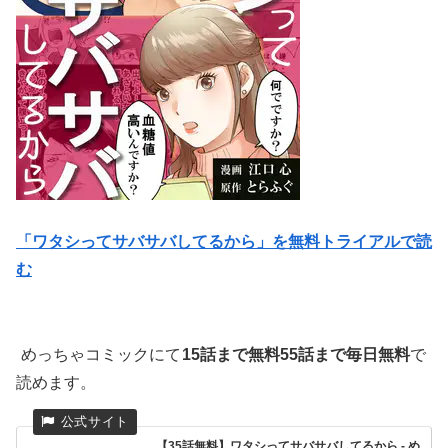
「ワタシってサバサバしてるから」を無料トライアルで読
む
めっちゃコミックにて
15話まで無料55話まで毎日無料
で
読めます。
【35話無料】ワタシってサバサバしてるから - め