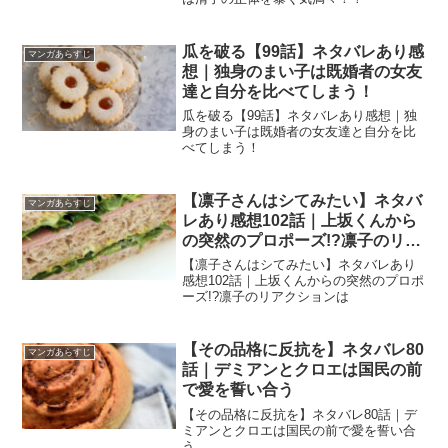
瓜を破る【99話】ネタバレあり感
マンガあらすじ
想｜独身のまい子は既婚者の女友
達と自分を比べてしまう！
瓜を破る【99話】ネタバレあり感想｜独
身のまい子は既婚者の女友達と自分を比
べてしまう！
【凛子さんはシてみたい】ネタバ
マンガあらすじ
レあり感想102話｜上坂くんから
の突然のプロポーズ!?凛子のリア
クションは
【凛子さんはシてみたい】ネタバレあり
感想102話｜上坂くんからの突然のプロポ
ーズ!?凛子のリアクションは
【その品格に反抗を】ネタバレ80
マンガあらすじ
話｜デミアンとクロエは国民の前
で愛を誓い合う
【その品格に反抗を】ネタバレ80話｜デ
ミアンとクロエは国民の前で愛を誓い合
う