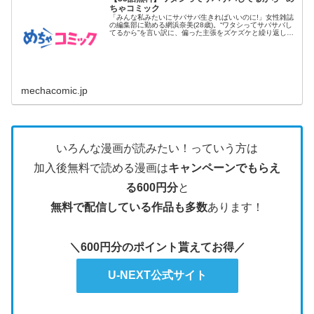
ちゃコミック
「みんな私みたいにサバサバ生きればいいのに!」女性雑誌
の編集部に勤める網浜奈美(28歳)。“ワタシってサバサバし
てるから”を言い訳に、偏った主張をズケズケと繰り返し、
同僚たち...
mechacomic.jp
いろんな漫画が読みたい！っていう方は
加入後無料で読める漫画は
キャンペーンでもらえ
る600円分
と
無料で配信している作品も多数
あります！
＼600円分のポイント貰えてお得／
U-NEXT公式サイト