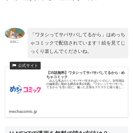
「ワタシってサバサバしてるから」はめっち
おねこ
ゃコミックで配信されています！絵を見てじ
っくり楽しんでくださいね。
【35話無料】ワタシってサバサバしてるから - め
ちゃコミック
「みんな私みたいにサバサバ生きればいいのに!」女性雑誌
の編集部に勤める網浜奈美(28歳)。“ワタシってサバサバし
てるから”を言い訳に、偏った主張をズケズケと繰り返し、
同僚たち...
mechacomic.jp