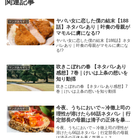
関連記事
ヤバい女に恋した僕の結末【188
マンガあらすじ
話】ネタバレあり｜叶奏の母親が
マモルに虜になる!?
ヤバい女に恋した僕の結末【188話】ネタ
バレあり｜叶奏の母親がマモルに虜にな
る!?
吹きこぼれの春 【ネタバレあり
マンガあらすじ
感想】7巻｜けいは上条の想いを
知り動揺
吹きこぼれの春 【ネタバレあり感想】7
巻｜けいは上条の想いを知り動揺
今夜、うちにおいで～冷徹上司の
マンガあらすじ
理性が溶けたら66話ネタバレ｜行
定部長の母親は清子の正体を暴く
気満々！？
今夜、うちにおいで～冷徹上司の理性が
溶けたら66話ネタバレ｜行定部長の母親
は清子の正体を暴く気満々！？