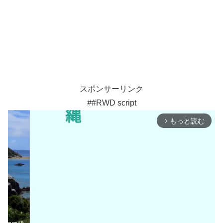
スポンサーリンク
##RWD script
もっと読む
arrow_forward_ios