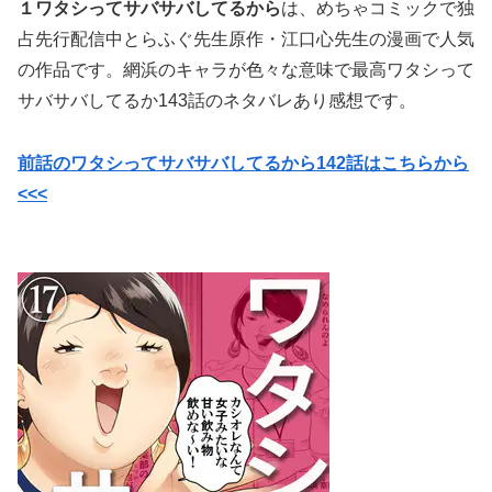
１ワタシってサバサバしてるから
は、めちゃコミックで独
占先行配信中
とらふぐ先生原作・
江口心先生の漫画で
人気
の作品です。網浜のキャラが色々な意味で最高ワタシって
サバサバしてるか143話のネタバレあり感想です。
前話のワタシってサバサバしてるから142話はこちらから
<<<