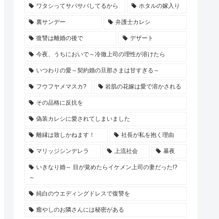
ワタシってサバサバしてるから
ホタルの嫁入り
裏サンデー
弁護士カレシ
復讐は離婚の後で
デザート
今夜、うちにおいで～冷徹上司の理性が溶けたら
いつわりの愛～契約婚の旦那さまは甘すぎる～
フウフヤメマスカ?
岩肌の花嫁は愛で溶かされる
その品格に反抗を
偽装カレシに愛されてしまいました
離縁は致しかねます！
社長が私を抱く理由
マリッジシンデレラ
上流社会
暴夜
いきなり婚～ 目が覚めたらイケメン上司の妻だった!?
～
純白のウエディングドレスで復讐を
癒やしのお隣さんには秘密がある