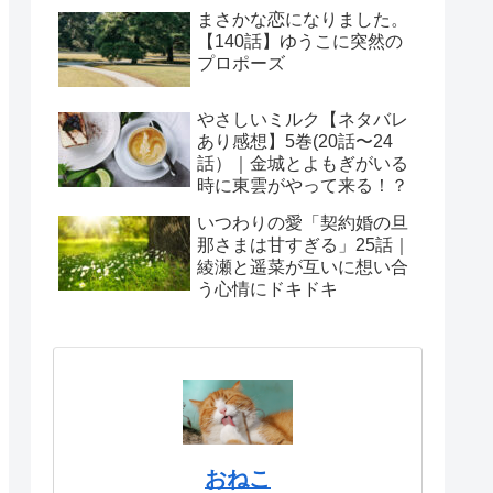
まさかな恋になりました。
【140話】ゆうこに突然の
プロポーズ
やさしいミルク【ネタバレ
あり感想】5巻(20話〜24
話）｜金城とよもぎがいる
時に東雲がやって来る！？
いつわりの愛「契約婚の旦
那さまは甘すぎる」25話｜
綾瀬と遥菜が互いに想い合
う心情にドキドキ
おねこ