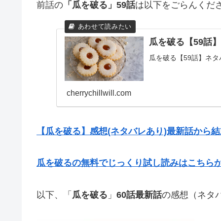
前話の
「瓜を破る」59話
は以下をごらんくだ
瓜を破る【59話
瓜を破る【59話】ネ
cherrychillwill.com
【瓜を破る】感想(ネタバレあり)最新話から
瓜を破るの無料でじっくり試し読みはこちら
以下、「
瓜を破る
」
60話最新話
の感想（ネタ