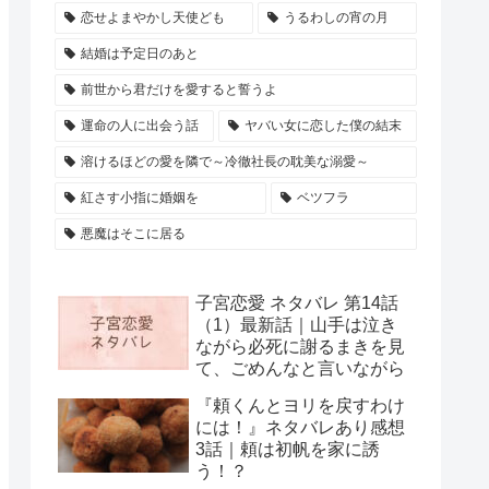
恋せよまやかし天使ども
うるわしの宵の月
結婚は予定日のあと
前世から君だけを愛すると誓うよ
運命の人に出会う話
ヤバい女に恋した僕の結末
溶けるほどの愛を隣で～冷徹社長の耽美な溺愛～
紅さす小指に婚姻を
ベツフラ
悪魔はそこに居る
子宮恋愛 ネタバレ 第14話
（1）最新話｜山手は泣き
ながら必死に謝るまきを見
て、ごめんなと言いながら
『頼くんとヨリを戻すわけ
には！』ネタバレあり感想
3話｜頼は初帆を家に誘
う！？