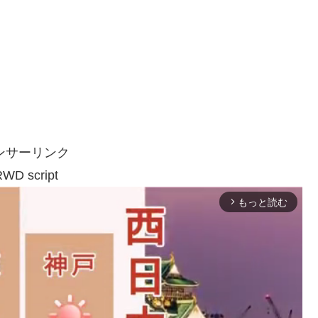
ンサーリンク
WD script
もっと読む
arrow_forward_ios