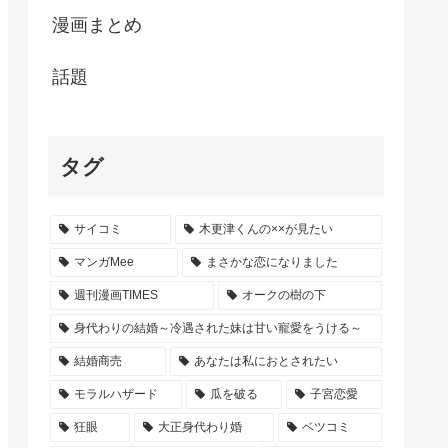
漫画まとめ
話題
タグ
サイコミ
木更津くんの××が見たい
マンガMee
まさかな恋になりました
週刊漫画TIMES
オークの樹の下
身代わりの結婚～冷遇された妹は甘い寵愛をうける～
結婚商売
あなたは私におとされたい
モラルハザード
瓜を破る
子宮恋愛
狂眼
大正身代わり婚
ベツコミ