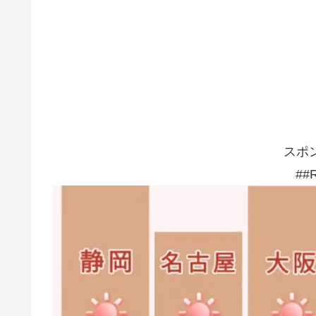
スポ
##R