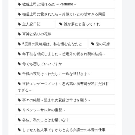
敏腕上司と溺れる恋 ～Perfume～
極道上司に愛されたら～冷徹カレとの甘すぎる同居
主人恋日記
誰か夢だと言ってくれ
軍神と偽りの花嫁
5度目の政略婚は、私を憎むあなたと
鬼の花嫁
年下彼を相続しました～想定外の愛され契約結婚～
母でも恋していいですか
千鶴の夜明け～わたしに一途な旦那さま～
逆転エンゲージメント～悪名高い御曹司が私にだけ甘
すぎる～
寧々の結婚～望まれぬ花嫁は幸せを願う～
リベンジ～サレ姉の復讐～
各位、私のことはお構いなく
しょせん他人事ですからとある弁護士の本音の仕事