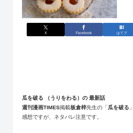
X
Facebook
はてブ
瓜を破る （うりをわる）の
最新話
週刊漫画TIMES
掲載
板倉梓
先生の「
瓜を破る
感想ですが、ネタバレ注意です。