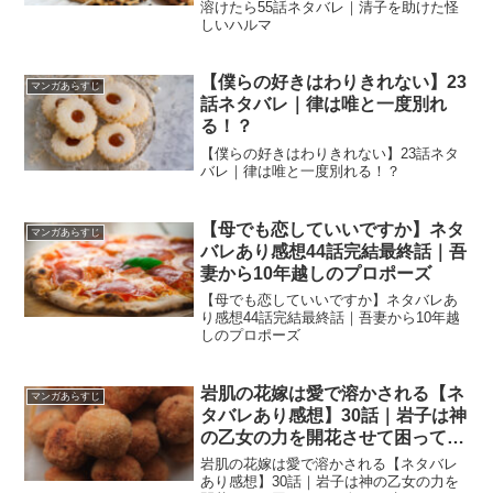
溶けたら55話ネタバレ｜清子を助けた怪
しいハルマ
【僕らの好きはわりきれない】23
マンガあらすじ
話ネタバレ｜律は唯と一度別れ
る！？
【僕らの好きはわりきれない】23話ネタ
バレ｜律は唯と一度別れる！？
【母でも恋していいですか】ネタ
マンガあらすじ
バレあり感想44話完結最終話｜吾
妻から10年越しのプロポーズ
【母でも恋していいですか】ネタバレあ
り感想44話完結最終話｜吾妻から10年越
しのプロポーズ
岩肌の花嫁は愛で溶かされる【ネ
マンガあらすじ
タバレあり感想】30話｜岩子は神
の乙女の力を開花させて困ってい
る人々を助ける！
岩肌の花嫁は愛で溶かされる【ネタバレ
あり感想】30話｜岩子は神の乙女の力を