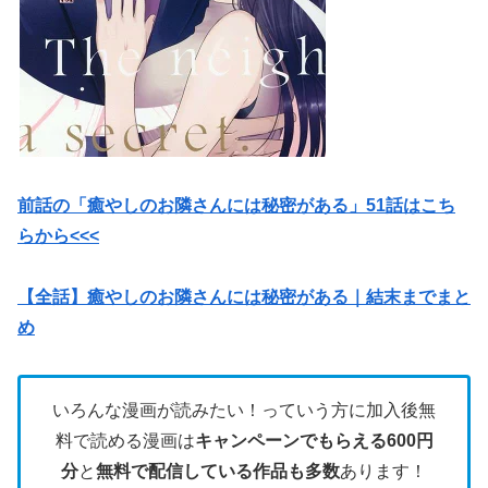
前話の「癒やしのお隣さんには秘密がある」51話はこち
らから<<<
【全話】癒やしのお隣さんには秘密がある｜結末までまと
め
いろんな漫画が読みたい！っていう方に加入後無
料で読める漫画は
キャンペーンでもらえる600円
分
と
無料で配信している作品も多数
あります！