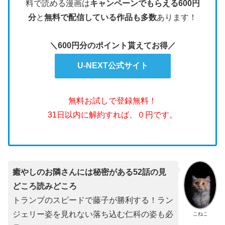
料で読める漫画は
キャンペーンでもらえる600円
分
と
無料で配信している作品も多数
あります！
＼600円分のポイント貰えてお得／
U-NEXT公式サイト
無料お試しで登録無料！
31日以内に解約すれば、０円です。
癒やしのお隣さんには秘密がある52話の見
どころ読みどころ
トランプのスピードで藤子が勝利する！ラン
ジェリー姿を見れない落ち込む仁科の姿も必
こねこ