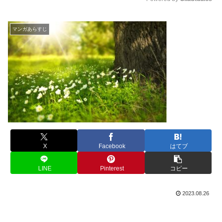
M
u
マンガあらすじ
t
e
X
Facebook
はてブ
LINE
Pinterest
コピー
2023.08.26