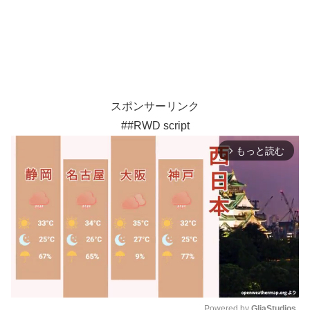
スポンサーリンク
##RWD script
もっと読む
arrow_forward_ios
Powered by 
GliaStudios