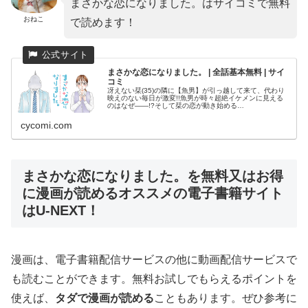
まさかな恋になりました。はサイコミで無料
おねこ
で読めます！
まさかな恋になりました。 | 全話基本無料 | サイ
コミ
冴えない栞(35)の隣に【魚男】が引っ越して来て、代わり
映えのない毎日が激変!!魚男が時々超絶イケメンに見える
のはなぜ――!?そして栞の恋が動き始める…
cycomi.com
まさかな恋になりました。を無料又はお得
に漫画が読めるオススメの電子書籍サイト
はU-NEXT！
漫画は、電子書籍配信サービスの他に動画配信サービスで
も読むことができます。無料お試しでもらえるポイントを
使えば、
タダで漫画が読める
こともあります。ぜひ参考に