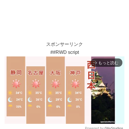
スポンサーリンク
##RWD script
もっと読む
arrow_forward_ios
Powered by 
GliaStudios