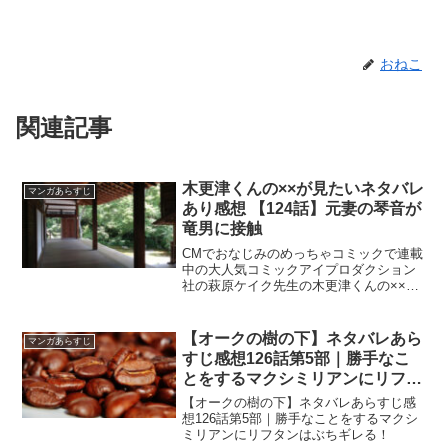
おねこ
関連記事
木更津くんの××が見たいネタバレ
マンガあらすじ
あり感想 【124話】元妻の琴音が
竜男に接触
CMでおなじみのめっちゃコミックで連載
中の大人気コミックアイプロダクション
社の萩原ケイク先生の木更津くんの××が
見たいネタバレあり感想 【124話】元妻
の琴音が竜男に接触
【オークの樹の下】ネタバレあら
マンガあらすじ
すじ感想126話第5部｜勝手なこ
とをするマクシミリアンにリフタ
ンはぶちギレる！
【オークの樹の下】ネタバレあらすじ感
想126話第5部｜勝手なことをするマクシ
ミリアンにリフタンはぶちギレる！