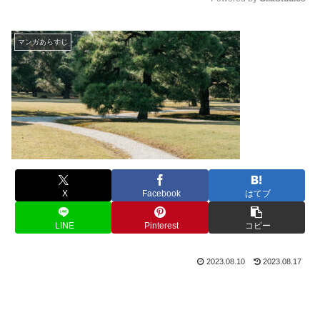
M
u
マンガあらすじ
t
e
X
Facebook
はてブ
LINE
Pinterest
コピー
2023.08.10
2023.08.17