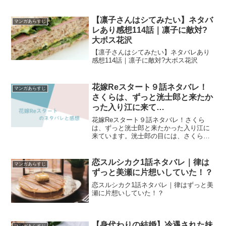
【凛子さんはシてみたい】ネタバ
マンガあらすじ
レあり感想114話｜凛子に敵対?
大ボス花沢
【凛子さんはシてみたい】ネタバレあり
感想114話｜凛子に敵対?大ボス花沢
花嫁Reスタート９話ネタバレ！
マンガあらすじ
さくらは、ずっと洸士郎と来たか
った入り江に来て…
花嫁Reスタート９話ネタバレ！さくら
は、ずっと洸士郎と来たかった入り江に
来ています。洸士郎の目には、さくらが
蓮水美桜と重なって見えました。
恋スルシカク1話ネタバレ｜律は
マンガあらすじ
ずっと美瀬に片想いしていた！？
恋スルシカク1話ネタバレ｜律はずっと美
瀬に片想いしていた！？
【身代わりの結婚】冷遇された妹