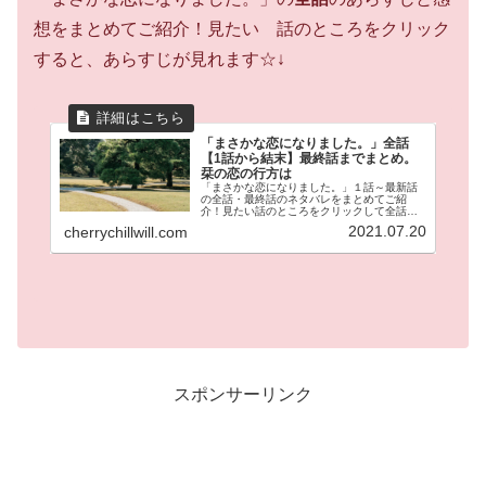
想をまとめてご紹介！見たい 話のところをクリック
すると、あらすじが見れます☆↓
「まさかな恋になりました。」全話
【1話から結末】最終話までまとめ。
栞の恋の行方は
「まさかな恋になりました。」１話～最新話
の全話・最終話のネタバレをまとめてご紹
介！見たい話のところをクリックして全話の
あらすじが見れます。冴えない岩井栞（３
2021.07.20
cherrychillwill.com
５）の隣に引っ越してきた伊達。なぜか栞に
は魚男に見えてしまう。が時々イケメン
に！？これまでの冴えない日常が激変する！
ラブコメの鬼才邑咲奇先生の人気作品です！
スポンサーリンク