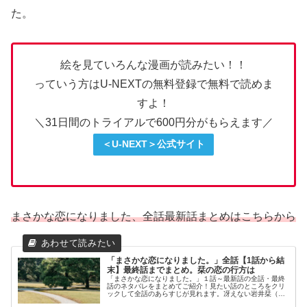
た。
絵を見ていろんな漫画が読みたい！！
っていう方はU-NEXTの無料登録で無料で読めま
すよ！
＼31日間のトライアルで600円分がもらえます／
＜U-NEXT＞公式サイト
まさかな恋になりました、全話最新話まとめはこちらから
「まさかな恋になりました。」全話【1話から結
末】最終話までまとめ。栞の恋の行方は
「まさかな恋になりました。」１話～最新話の全話・最終
話のネタバレをまとめてご紹介！見たい話のところをクリ
ックして全話のあらすじが見れます。冴えない岩井栞（３
５）の隣に引っ越してきた伊達。なぜか栞には魚男に見え