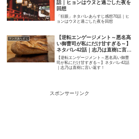
話｜ヒョンはウヌと過ごした夜を
回想
「狂眼」ネタバレあらすじ感想70話｜ヒ
ョンはウヌと過ごした夜を回想
【逆転エンゲージメント～悪名高
マンガあらすじ
い御曹司が私にだけ甘すぎる～】
ネタバレ42話｜志乃は直樹に言い
返す！
【逆転エンゲージメント～悪名高い御曹
司が私にだけ甘すぎる～】ネタバレ42話
｜志乃は直樹に言い返す！
スポンサーリンク