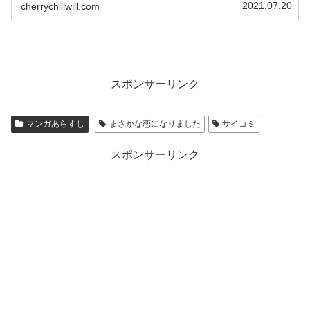
てしまう。が時々イケメンに！？これまでの冴えない日常
2021.07.20
cherrychillwill.com
が激変する！ラブコメの鬼才邑咲奇先生の人気作品です！
スポンサーリンク
マンガあらすじ
まさかな恋になりました
サイコミ
スポンサーリンク