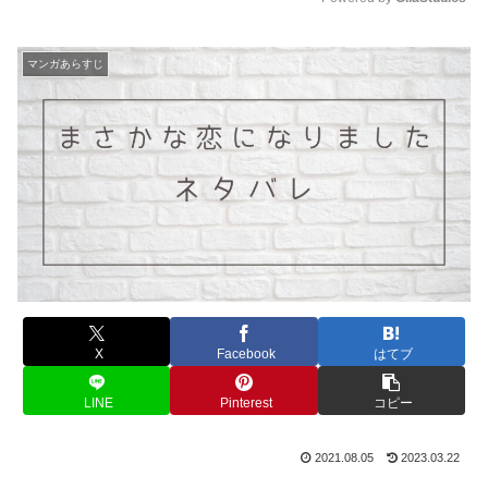
M
u
マンガあらすじ
t
e
X
Facebook
はてブ
LINE
Pinterest
コピー
2021.08.05
2023.03.22