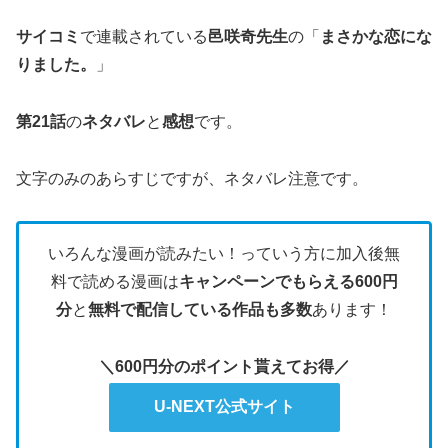
サイコミ
で連載されている
邑咲奇先生
の「
まさかな恋にな
りました。
」
第21話
の
ネタバレ
と
感想
です。
文字のみのあらすじですが、ネタバレ注意です。
いろんな漫画が読みたい！っていう方に加入後無
料で読める漫画は
キャンペーンでもらえる600円
分
と
無料で配信している作品も多数
あります！
＼600円分のポイント貰えてお得／
U-NEXT公式サイト