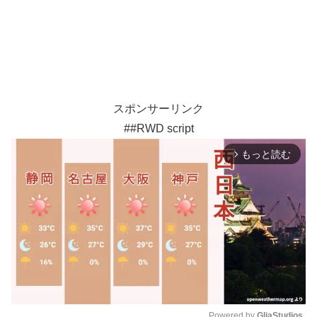
スポンサーリンク
##RWD script
もっと読む
arrow_forward_ios
Powered by 
GliaStudios