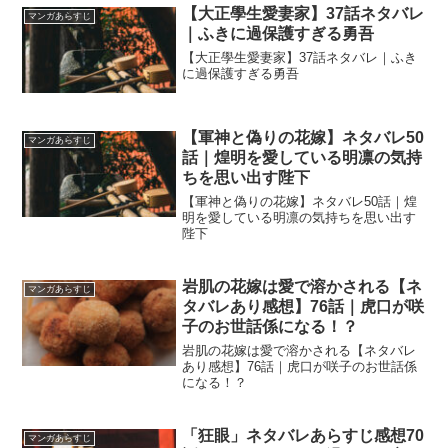
【大正學生愛妻家】37話ネタバレ
マンガあらすじ
｜ふきに過保護すぎる勇吾
【大正學生愛妻家】37話ネタバレ｜ふき
に過保護すぎる勇吾
【軍神と偽りの花嫁】ネタバレ50
マンガあらすじ
話｜煌明を愛している明凛の気持
ちを思い出す陛下
【軍神と偽りの花嫁】ネタバレ50話｜煌
明を愛している明凛の気持ちを思い出す
陛下
岩肌の花嫁は愛で溶かされる【ネ
マンガあらすじ
タバレあり感想】76話｜虎口が咲
子のお世話係になる！？
岩肌の花嫁は愛で溶かされる【ネタバレ
あり感想】76話｜虎口が咲子のお世話係
になる！？
「狂眼」ネタバレあらすじ感想70
マンガあらすじ