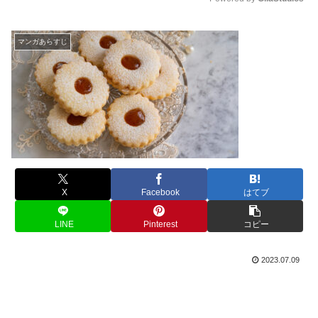
M
u
マンガあらすじ
t
e
X
Facebook
はてブ
LINE
Pinterest
コピー
2023.07.09