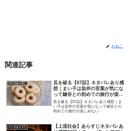
おねこ
関連記事
瓜を破る【87話】ネタバレあり感
マンガあらすじ
想｜まい子は染井の言葉が気にな
って鍵谷との初めての旅行が楽し
めない
瓜を破る【87話】ネタバレあり感想｜ま
い子は染井の言葉が気になって鍵谷との
初めての旅行が楽しめない
【上流社会】あらすじネタバレあ
マンガあらすじ