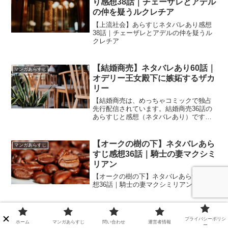
り感想38話｜チェーザレとアデル
の仲を疑うルクレチア
【上流社会】あらすじネタバレあり感想
38話｜チェーザレとアデルの仲を疑うル
クレチア
【結婚商売】ネタバレあり60話｜
マンガあらすじ
オデリー王女殿下に嫉妬するザカ
リー
【結婚商売は、めっちゃコミックで独占
先行配信されています。結婚商売36話の
あらすじと感想（ネタバレあり）です。
現在５話までめっちゃコミックにて無料
で読めます。【結婚商売】ネタバレあり
60話｜オデリー王女殿下に嫉妬するザカ
【オークの樹の下】ネタバレあら
マンガあらすじ
リー
すじ感想36話｜騎士の妻マクシミ
リアン
【オークの樹の下】ネタバレあらすじ感
想36話｜騎士の妻マクシミリアン
【あなたは私におとされたい】
マンガあらすじ
プライバシーポリシ
113話｜ノアと似た女性とマッチ
ホーム
マンガあらすじ
問い合わせ
運営者情報
ー