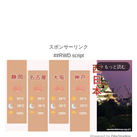
スポンサーリンク
##RWD script
もっと読む
arrow_forward_ios
Powered by 
GliaStudios