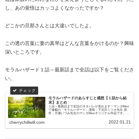
し、あの覚悟はカッコよくなかったですか？
どこかの旦那さんとは大違いでしたよ。
この透の言葉に妻の真琴はどんな言葉をかけるのか？興味
深いところです。
モラルハザード１話～最新話まで全話は以下をご覧くださ
い。
モラルハザードのあらすじと感想【１話から結
末】まとめ
１話～最新話まで全話のネタバレが見れます！マンガMee
で連載の「モラルハザード」漫画：下北沢ミツオ先生 原
作：月瀬いづみ先生のマンガMeeオリジナル作品です。お
好きな話からお読みください！
2022.01.21
cherrychillwill.com