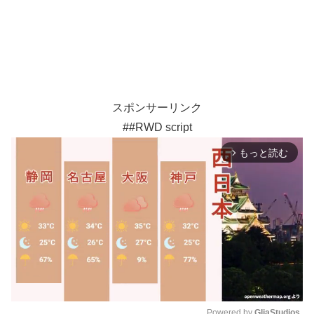
スポンサーリンク
##RWD script
もっと読む
arrow_forward_ios
Powered by 
GliaStudios