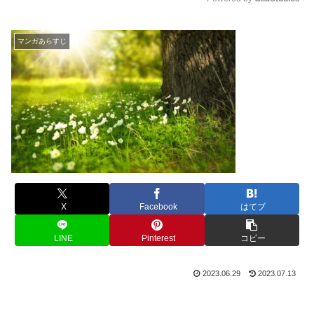
M
u
マンガあらすじ
t
e
X
Facebook
はてブ
LINE
Pinterest
コピー
2023.06.29
2023.07.13