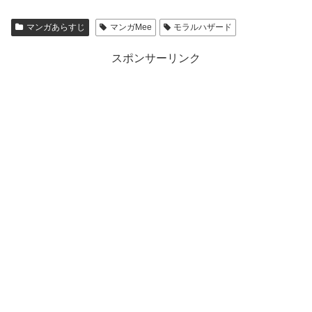
マンガあらすじ
マンガMee
モラルハザード
スポンサーリンク