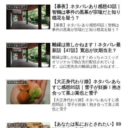
【暴夜】ネタバレあり感想43話｜
マンガあらすじ
智鶴は事件の黒幕が宗瑞だと知り
穏花を疑う？
【暴夜】ネタバレあり感想43話｜智鶴は
事件の黒幕が宗瑞だと知り穏花を疑う？
離縁は致しかねます！ネタバレ最
マンガあらすじ
新話【47話】寛志が次期当主？
離縁は致しかねます！めっちゃコミック
オリジナルで独占先行配信されていま
す。山口恵先生の離縁は致しかねます！
ネタバレ最新話【47話】寛志が次期当
主？
【大正身代わり婚】ネタバレあら
マンガあらすじ
すじ感想85話｜雪子が妊娠！抱き
合って喜ぶ嵩也と雪子
【大正身代わり婚】ネタバレあらすじ感
想85話｜雪子が妊娠！抱き合って喜ぶ嵩
也と雪子
【あなたは私におとされたい】89
マンガあらすじ