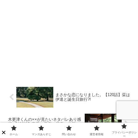
まさかな恋になりました。【120話】栞は
伊達と誕生日旅行?!
木更津くんの××が見たいネタバレあり感
想 【136話】竜男の元妻の琴音の父親の
お願い
プライバシーポリシ
ホーム
マンガあらすじ
問い合わせ
運営者情報
ー