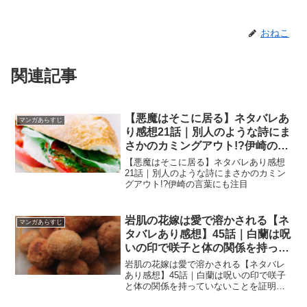
おねこ
関連記事
【悪魔はそこに居る】ネタバレあ
マンガあらすじ
り感想21話｜別人のような詩にま
さかのカミングアウト!?伊崎の言
葉にも注目
【悪魔はそこに居る】ネタバレあり感想
21話｜別人のような詩にまさかのカミン
グアウト!?伊崎の言葉にも注目
岩肌の花嫁は愛で溶かされる【ネ
マンガあらすじ
タバレあり感想】45話｜白蘭は呪
いの印で咲子と体の関係を持って
いないことを証明する！
岩肌の花嫁は愛で溶かされる【ネタバレ
あり感想】45話｜白蘭は呪いの印で咲子
と体の関係を持っていないことを証明す
る！