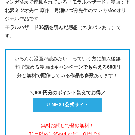
マンガMeeで連載されている「
モラルハザード
」漫画：
下
北沢ミツオ
先生 原作：
月瀬いづみ
先生のマンガMeeオリ
ジナル作品です。
モラルハザード86話を読んだ感想
（ネタバレあり）で
す。
いろんな漫画が読みたい！っていう方に加入後無
料で読める漫画は
キャンペーンでもらえる600円
分
と
無料で配信している作品も多数
あります！
＼600円分のポイント貰えてお得／
U-NEXT公式サイト
無料お試しで登録無料！
31日以内に解約すれば、０円です。